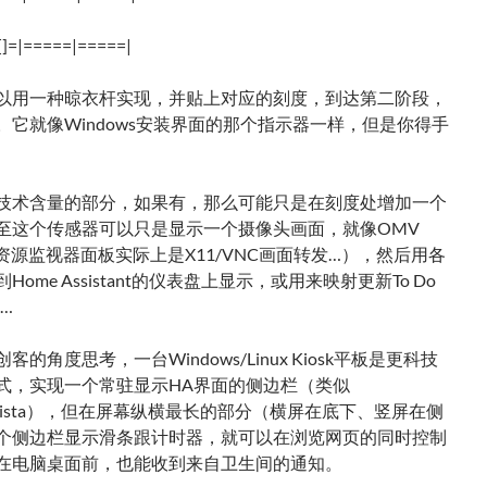
[]=|=====|=====|
以用一种晾衣杆实现，并贴上对应的刻度，到达第二阶段，
。它就像Windows安装界面的那个指示器一样，但是你得手
技术含量的部分，如果有，那么可能只是在刻度处增加一个
至这个传感器可以只是显示一个摄像头画面，就像OMV
资源监视器面板实际上是X11/VNC画面转发…），然后用各
Home Assistant的仪表盘上显示，或用来映射更新To Do
……
客的角度思考，一台Windows/Linux Kiosk平板是更科技
式，实现一个常驻显示HA界面的侧边栏（类似
rn/Vista），但在屏幕纵横最长的部分（横屏在底下、竖屏在侧
个侧边栏显示滑条跟计时器，就可以在浏览网页的同时控制
在电脑桌面前，也能收到来自卫生间的通知。