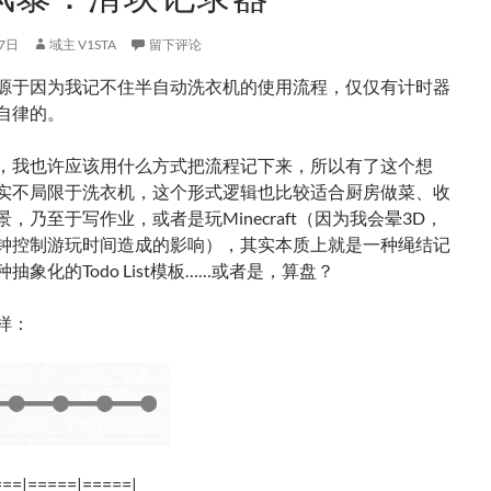
7日
域主 V1STA
留下评论
源于因为我记不住半自动洗衣机的使用流程，仅仅有计时器
自律的。
，我也许应该用什么方式把流程记下来，所以有了这个想
实不局限于洗衣机，这个形式逻辑也比较适合厨房做菜、收
，乃至于写作业，或者是玩Minecraft（因为我会晕3D，
钟控制游玩时间造成的影响），其实本质上就是一种绳结记
抽象化的Todo List模板……或者是，算盘？
样：
===|=====|=====|