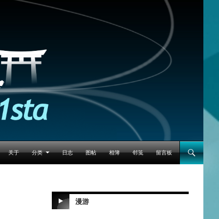
跳至正文
关于
分类
日志
图帖
相簿
邻笺
留言板
漫游