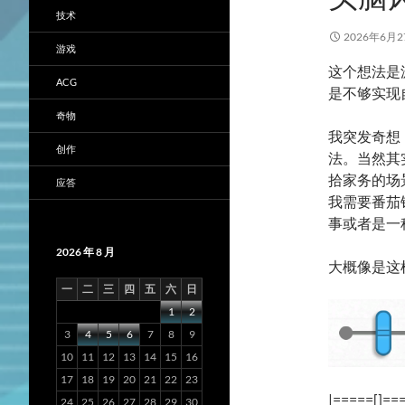
技术
2026年6月2
游戏
这个想法是
ACG
是不够实现
奇物
我突发奇想
创作
法。当然其
拾家务的场景
应答
我需要番茄
事或者是一种
2026 年 8 月
大概像是这
一
二
三
四
五
六
日
1
2
3
4
5
6
7
8
9
10
11
12
13
14
15
16
17
18
19
20
21
22
23
|=====[]==
24
25
26
27
28
29
30