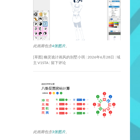
此画廊包含
4张图片
。
[草图] 幽灵诡计画风的别墅小琪
2026年6月28日
域
主 V1STA
留下评论
此画廊包含
3张图片
。