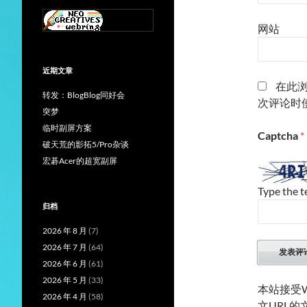
网站
近期文章
在此
转发：BlogBlog同好会
次评论时
突梦
临时副屏方案
Captcha
*
破天荒的影拓5/Pro杂谈
宏碁Acer的超宽副屏
Type the t
归档
2026 年 8 月
(7)
2026 年 7 月
(64)
2026 年 6 月
(61)
2026 年 5 月
(33)
本站接受W
2026 年 4 月
(58)
文URL