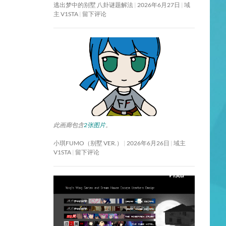
逃出梦中的别墅 八卦谜题解法
2026年6月27日
域
主 V1STA
留下评论
此画廊包含
2张图片
。
小琪FUMO（别墅 VER.）
2026年6月26日
域主
V1STA
留下评论