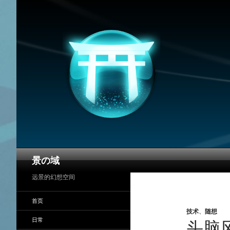
搜
景の域
索
远景的幻想空间
首页
技术
、
随想
日常
头脑