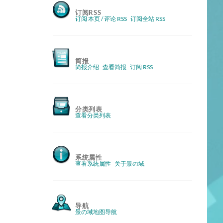
订阅RSS
订阅 本页 / 评论 RSS
订阅全站 RSS
简报
简报介绍
查看简报
订阅 RSS
分类列表
查看分类列表
系统属性
查看系统属性
关于景の域
导航
景の域地图导航