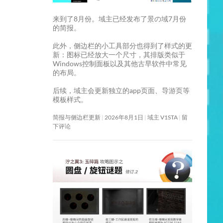
来到了8月份。域主已经发布了景の域7月份
的简报。
此外，侧边栏的小工具部分也得到了样式的更
新：图标已经放大一个尺寸，其排版类似于
Windows控制面板以及其他古早软件中常见
的布局。
后续，域主会更新独立的app页面、导游页等
模板样式。
简报与侧边栏更新
2026年8月1日
域主 V1STA
留
下评论