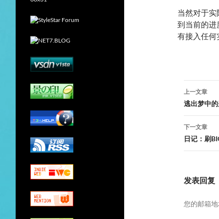
当然对于实
到当前的进
有接入任何
文
上一文章
章
逃出梦中的
导
下一文章
航
日记：刷BI
发表回复
您的邮箱地