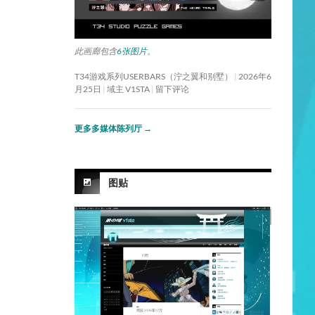
此画廊包含
6张图片
。
T34游戏系列USERBARS（泞之翼和别墅）
2026年6
月25日
域主 V1STA
留下评论
更多多媒体陈列厅
→
图贴