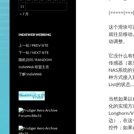
31
|=====|==>
« 7 月
这个滑块可
就往后移动
INDIEWEB WEBRING
动调整。
上一站 / PREV SITE
下一站 / NEXT SITE
它没什么有
随机访问 / RANDOM
传感器（甚
IndieWeb 联盟主页
NAS系统的
了解 IndieWeb
种方式接入到
List的状态
当然如果以创
化的实现方
Longho
边），在这
控件；如果