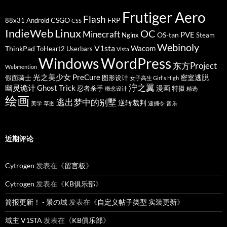
Frutiger Aero
Flash
CSGO
FRP
88x31
Android
CSS
IndieWeb
Linux
OC
Minecraft
PVE
OS-tan
Nginx
Steam
Webinoly
V1sta
Wacom
ThinkPad
ToHeart2
Userbars
Vista
Windows
WordPress
东方Project
Webmention
光之美少女 PreCure
密室逃脱
假面骑士
图形设计
女子高生 Girl's High
泞之翼
幽灵诡计 Ghost Trick
漫画
忍者杀手
特摄
概念设计
精选
绘画
逃出梦中的别墅
逆转裁判
美学
草图
逮捕令
音乐
近期评论
Cytrogen
发表在《
留言板
》
Cytrogen
发表在《
KB俱乐部
》
简报更新！ - 景の域
发表在《
自定义帖子类型 实装更新
》
域主 V1STA
发表在《
KB俱乐部
》