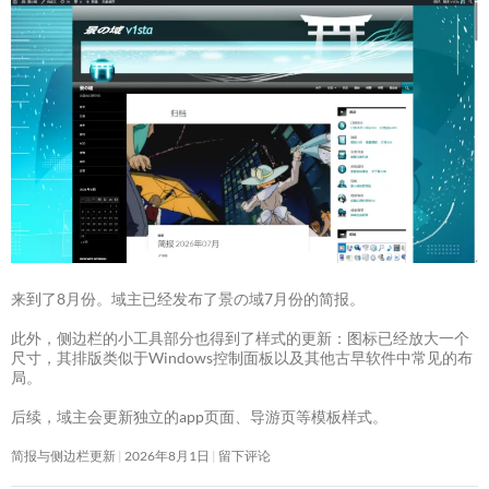
来到了8月份。域主已经发布了景の域7月份的简报。
此外，侧边栏的小工具部分也得到了样式的更新：图标已经放大一个
尺寸，其排版类似于Windows控制面板以及其他古早软件中常见的布
局。
后续，域主会更新独立的app页面、导游页等模板样式。
简报与侧边栏更新
2026年8月1日
留下评论