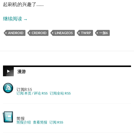
起刷机的兴趣了……
一加6刷机记录
继续阅读
→
ANDROID
CRDROID
LINEAGEOS
TWRP
一加6
漫游
订阅RSS
订阅 本页 / 评论 RSS
订阅全站 RSS
简报
简报介绍
查看简报
订阅 RSS