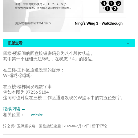
旧版查看
+
四楼·楼梯间的圆盘旋钮密码分为八个段位状态。
其中第一个旋钮无法转动，在状态「4」的段位。
在三楼·工作区通道发现的提示：
W=⑨⑦②③⑥
在五楼·楼梯间发现数字串
例如本图为 97236 5184
这同时也对应在三楼·工作区通道发现的W提示中的前五位数字。
继续阅读
→
相关位置：
website
泞之翼3 玉碎篇攻略 – 圆盘旋钮谜题
2026年7月12日
留下评论