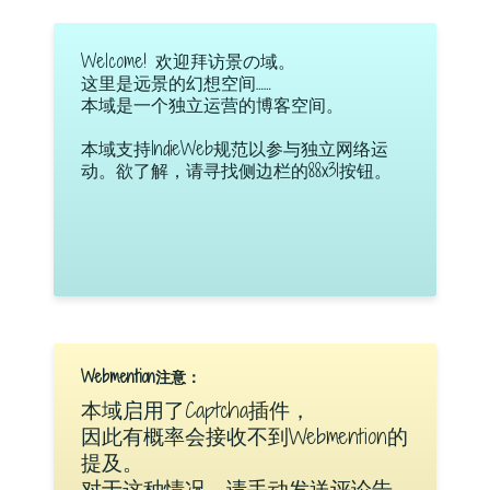
Welcome! 欢迎拜访景の域。
这里是远景的幻想空间……
本域是一个独立运营的博客空间。
本域支持IndieWeb规范以参与独立网络运
动。欲了解，请寻找侧边栏的88x31按钮。
Webmention注意：
本域启用了Captcha插件，
因此有概率会接收不到Webmention的
提及。
对于这种情况，请手动发送评论告