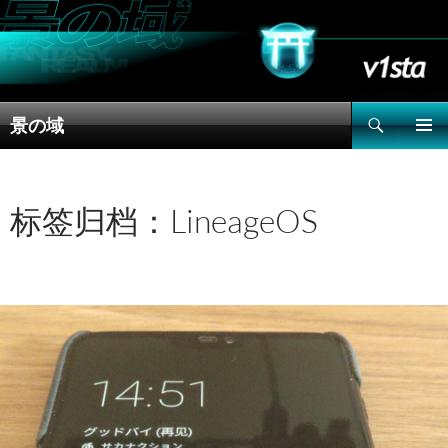
搜
景の域
索
跳
主菜单
至
正
文
标签归档：LineageOS