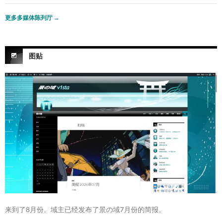
更多多媒体陈列厅
→
图贴
来到了8月份。域主已经发布了景の域7月份的简报。