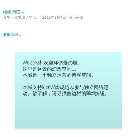
继续阅读
→
盲生，你发现了华点。
2026年8月7日
留下评论
更多引用
→
Welcome! 欢迎拜访景の域。
这里是远景的幻想空间……
本域是一个独立运营的博客空间。
本域支持IndieWeb规范以参与独立网络运
动。欲了解，请寻找侧边栏的88x31按钮。