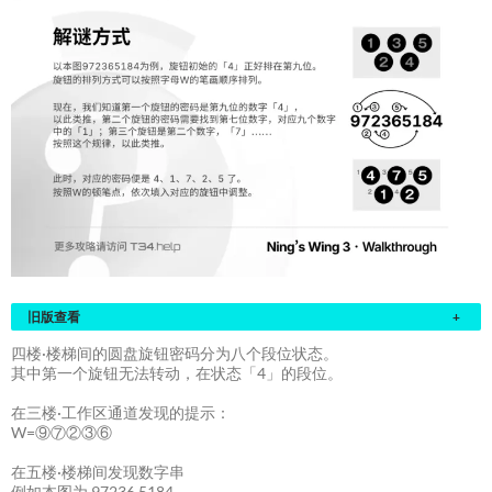
旧版查看
+
四楼·楼梯间的圆盘旋钮密码分为八个段位状态。
其中第一个旋钮无法转动，在状态「4」的段位。
在三楼·工作区通道发现的提示：
W=⑨⑦②③⑥
在五楼·楼梯间发现数字串
例如本图为 97236 5184