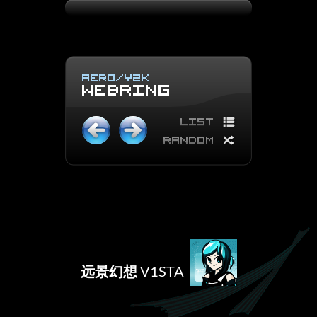
远景幻想
V1STA