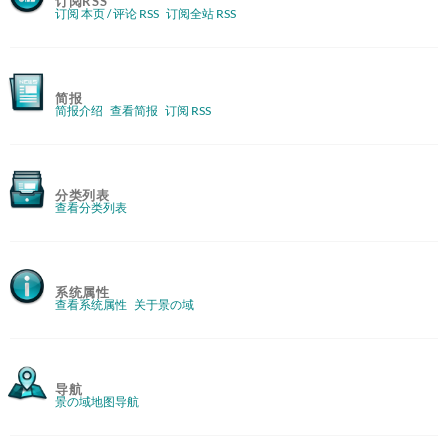
订阅RSS
订阅 本页 / 评论 RSS
订阅全站 RSS
简报
简报介绍
查看简报
订阅 RSS
分类列表
查看分类列表
系统属性
查看系统属性
关于景の域
导航
景の域地图导航