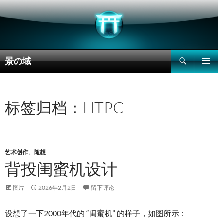
搜
景の域
索
跳
主菜单
至
正
文
标签归档：HTPC
艺术创作
、
随想
背投闺蜜机设计
图片
2026年2月2日
留下评论
设想了一下2000年代的 “闺蜜机” 的样子，如图所示：