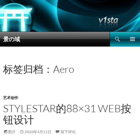
搜
景の域
索
跳
主菜单
至
正
文
标签归档：Aero
艺术创作
STYLESTAR的88×31 WEB按
钮设计
图片
2026年4月11日
留下评论