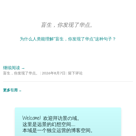
盲生，你发现了华点。
为什么人类能理解”盲生，你发现了华点”这种句子？
继续阅读
→
盲生，你发现了华点。
2026年8月7日
留下评论
更多引用
→
Welcome! 欢迎拜访景の域。
这里是远景的幻想空间……
本域是一个独立运营的博客空间。