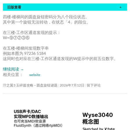
旧版查看
+
四楼·楼梯间的圆盘旋钮密码分为八个段位状态。
其中第一个旋钮无法转动，在状态「4」的段位。
在三楼·工作区通道发现的提示：
W=⑨⑦②③⑥
在五楼·楼梯间发现数字串
例如本图为 97236 5184
这同时也对应在三楼·工作区通道发现的W提示中的前五位数字。
继续阅读
→
相关位置：
website
泞之翼3 玉碎篇攻略 – 圆盘旋钮谜题
2026年7月12日
留下评论