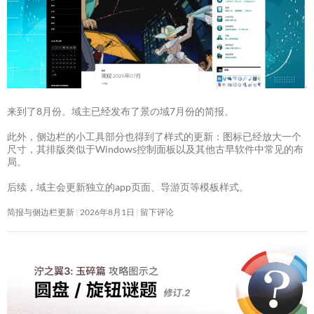
来到了8月份。域主已经发布了景の域7月份的简报。
此外，侧边栏的小工具部分也得到了样式的更新：图标已经放大一个
尺寸，其排版类似于Windows控制面板以及其他古早软件中常见的布
局。
后续，域主会更新独立的app页面、导游页等模板样式。
简报与侧边栏更新
2026年8月1日
留下评论