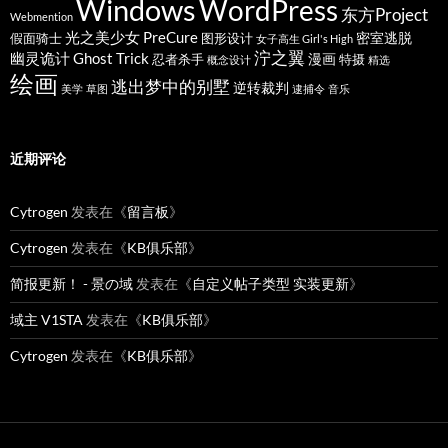
Windows
WordPress
东方Project
Webmention
光之美少女 PreCure
密室逃脱
假面骑士
图形设计
女子高生 Girl's High
泞之翼
幽灵诡计 Ghost Trick
漫画
忍者杀手
特摄
概念设计
精选
绘画
逃出梦中的别墅
逆转裁判
美学
草图
逮捕令
音乐
近期评论
Cytrogen
发表在《
留言板
》
Cytrogen
发表在《
KB俱乐部
》
简报更新！ - 景の域
发表在《
自定义帖子类型 实装更新
》
域主 V1STA
发表在《
KB俱乐部
》
Cytrogen
发表在《
KB俱乐部
》