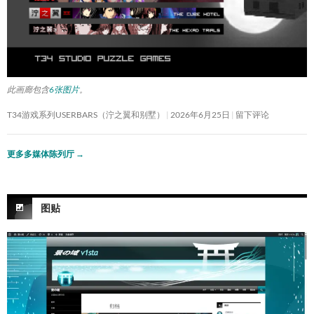
此画廊包含
6张图片
。
T34游戏系列USERBARS（泞之翼和别墅）
2026年6月25日
留下评论
更多多媒体陈列厅
→
图贴