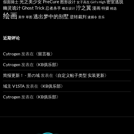
光之美少女 PreCure
密室逃脱
假面骑士
图形设计
女子高生 Girl's High
泞之翼
幽灵诡计 Ghost Trick
漫画
忍者杀手
特摄
概念设计
精选
绘画
逃出梦中的别墅
逆转裁判
美学
草图
逮捕令
音乐
近期评论
Cytrogen
发表在《
留言板
》
Cytrogen
发表在《
KB俱乐部
》
简报更新！ - 景の域
发表在《
自定义帖子类型 实装更新
》
域主 V1STA
发表在《
KB俱乐部
》
Cytrogen
发表在《
KB俱乐部
》