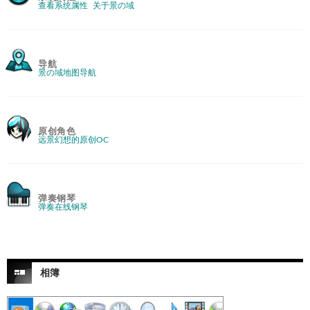
查看系统属性
关于景の域
导航
景の域地图导航
原创角色
远景幻想的原创OC
弹奏钢琴
弹奏在线钢琴
相簿