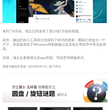
来到了8月份。域主已经发布了景の域7月份的简报。
此外，侧边栏的小工具部分也得到了样式的更新：图标已经放大一个
尺寸，其排版类似于Windows控制面板以及其他古早软件中常见的布
局。
后续，域主会更新独立的app页面、导游页等模板样式。
简报与侧边栏更新
2026年8月1日
留下评论