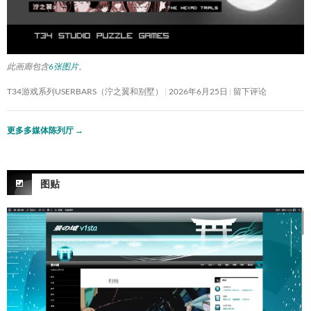
此画廊包含
6张图片
。
T34游戏系列USERBARS（泞之翼和别墅）
2026年6月25日
留下评论
更多多媒体陈列厅
→
图贴