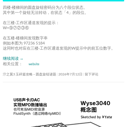
四楼·楼梯间的圆盘旋钮密码分为八个段位状态。
其中第一个旋钮无法转动，在状态「4」的段位。
在三楼·工作区通道发现的提示：
W=⑨⑦②③⑥
在五楼·楼梯间发现数字串
例如本图为 97236 5184
这同时也对应在三楼·工作区通道发现的W提示中的前五位数字。
继续阅读
→
相关位置：
website
泞之翼3 玉碎篇攻略 – 圆盘旋钮谜题
2026年7月12日
留下评论