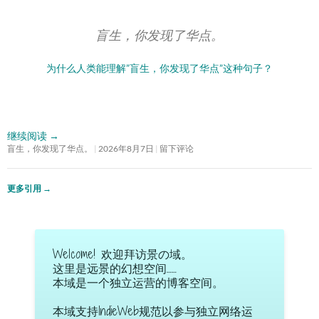
盲生，你发现了华点。
为什么人类能理解”盲生，你发现了华点”这种句子？
继续阅读
→
盲生，你发现了华点。
2026年8月7日
留下评论
更多引用
→
Welcome! 欢迎拜访景の域。
这里是远景的幻想空间……
本域是一个独立运营的博客空间。
本域支持IndieWeb规范以参与独立网络运