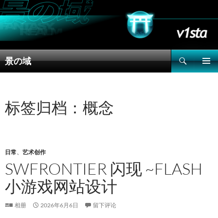
搜
景の域
索
跳
主菜单
至
正
文
标签归档：概念
日常
、
艺术创作
SWFRONTIER 闪现 ~FLASH
小游戏网站设计
相册
2026年6月6日
留下评论