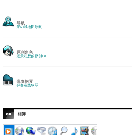
导航
景の域地图导航
原创角色
远景幻想的原创OC
弹奏钢琴
弹奏在线钢琴
相簿