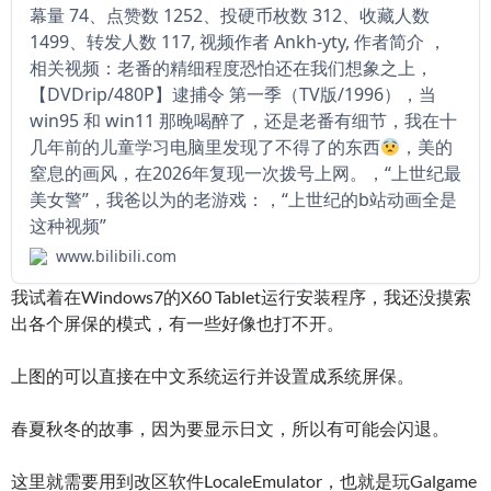
幕量 74、点赞数 1252、投硬币枚数 312、收藏人数
1499、转发人数 117, 视频作者 Ankh-yty, 作者简介 ，
相关视频：老番的精细程度恐怕还在我们想象之上，
【DVDrip/480P】逮捕令 第一季（TV版/1996），当
win95 和 win11 那晚喝醉了，还是老番有细节，我在十
几年前的儿童学习电脑里发现了不得了的东西
，美的
窒息的画风，在2026年复现一次拨号上网。，“上世纪最
美女警”，我爸以为的老游戏：，“上世纪的b站动画全是
这种视频”
www.bilibili.com
我试着在Windows7的X60 Tablet运行安装程序，我还没摸索
出各个屏保的模式，有一些好像也打不开。
上图的可以直接在中文系统运行并设置成系统屏保。
春夏秋冬的故事，因为要显示日文，所以有可能会闪退。
这里就需要用到改区软件LocaleEmulator，也就是玩Galgame