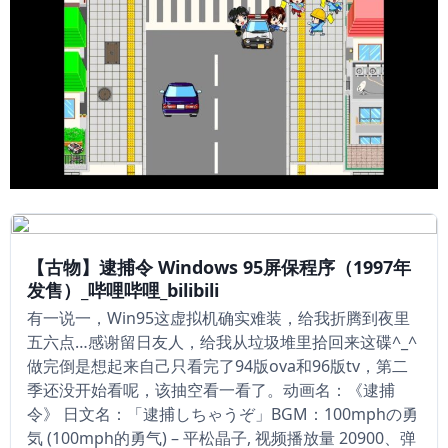
【古物】逮捕令 Windows 95屏保程序（1997年
发售）_哔哩哔哩_bilibili
有一说一，Win95这虚拟机确实难装，给我折腾到夜里
五六点…感谢留日友人，给我从垃圾堆里拾回来这碟^_^
做完倒是想起来自己只看完了94版ova和96版tv，第二
季还没开始看呢，该抽空看一看了。动画名：《逮捕
令》 日文名：「逮捕しちゃうぞ」BGM：100mphの勇
気 (100mph的勇气) – 平松晶子, 视频播放量 20900、弹