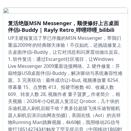
复活绝版MSN Messenger，顺便修好上古桌面
伴侣i-Buddy | Rayly Retro_哔哩哔哩_bilibili
UP主硬核复活了早已停服的MSN Messenger，带我们
重温2009年的经典聊天体验！不仅如此，还挑战修复上
古桌面伴侣i-Buddy，让它对消息和闪屏震动做出反应。
1. 软件复活：通过Escargot社区项目，让Windows
Live Messenger 2009重新连接网络。2. 硬件修复：开
箱绝版USB桌面伴侣i-Buddy，解决驱动与系统兼容性难
题。3. 完美联动：最终成功让i-Bud, 视频播放量 8254、
弹幕量 15、点赞数 413、投硬币枚数 40、收藏人数
609、转发人数 28, 视频作者 量子菠萝_, 作者简介 ，相
关视频：2026年小Q机器人复活记 Qrobot，几十块的
乐迪机器人刷机后能干啥？奥多拉超级飞侠乐迪智能机
器人刷机后演示(由网友拍摄)，美国在线（Aol）的吉祥
物Running Man跳舞视频，4k60帧，我用移动2G信号
拨打18514274341触发了罕见提示音（中国移动1860时