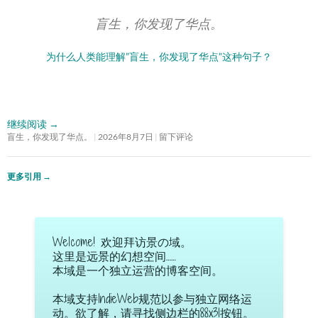
盲生，你发现了华点。
为什么人类能理解”盲生，你发现了华点”这种句子？
继续阅读
→
盲生，你发现了华点。
2026年8月7日
留下评论
更多引用
→
Welcome! 欢迎拜访景の域。
这里是远景的幻想空间……
本域是一个独立运营的博客空间。
本域支持IndieWeb规范以参与独立网络运
动。欲了解，请寻找侧边栏的88x31按钮。