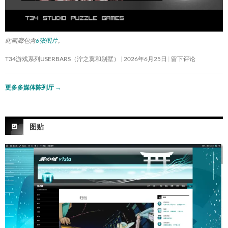
此画廊包含
6张图片
。
T34游戏系列USERBARS（泞之翼和别墅）
2026年6月25日
留下评论
更多多媒体陈列厅
→
图贴