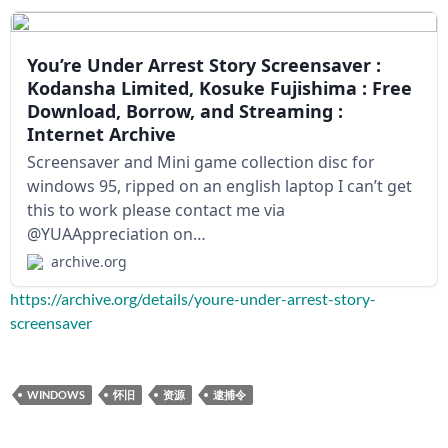
You’re Under Arrest Story Screensaver :
Kodansha Limited, Kosuke Fujishima : Free
Download, Borrow, and Streaming :
Internet Archive
Screensaver and Mini game collection disc for
windows 95, ripped on an english laptop I can’t get
this to work please contact me via
@YUAAppreciation on…
archive.org
https://archive.org/details/youre-under-arrest-story-
screensaver
WINDOWS
怀旧
资源
逮捕令