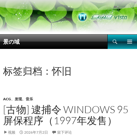
搜
景の域
索
跳
主菜单
至
正
文
标签归档：怀旧
ACG
、
发现
、
音乐
[古物] 逮捕令 WINDOWS 95
屏保程序（1997年发售）
视频
2026年7月2日
留下评论