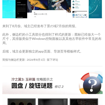
来到了8月份。域主已经发布了景の域7月份的简报。
此外，侧边栏的小工具部分也得到了样式的更新：图标已经放大一个
尺寸，其排版类似于Windows控制面板以及其他古早软件中常见的布
局。
后续，域主会更新独立的app页面、导游页等模板样式。
简报与侧边栏更新
2026年8月1日
留下评论