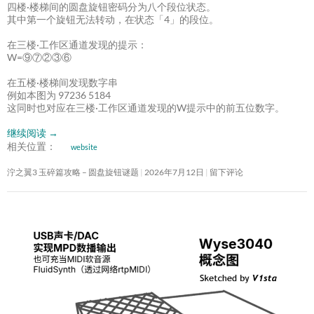
四楼·楼梯间的圆盘旋钮密码分为八个段位状态。
其中第一个旋钮无法转动，在状态「4」的段位。
在三楼·工作区通道发现的提示：
W=⑨⑦②③⑥
在五楼·楼梯间发现数字串
例如本图为 97236 5184
这同时也对应在三楼·工作区通道发现的W提示中的前五位数字。
继续阅读
→
相关位置：
website
泞之翼3 玉碎篇攻略 – 圆盘旋钮谜题
2026年7月12日
留下评论