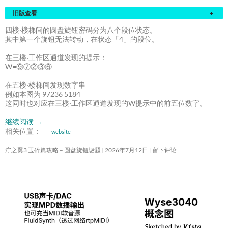
旧版查看
+
四楼·楼梯间的圆盘旋钮密码分为八个段位状态。
其中第一个旋钮无法转动，在状态「4」的段位。
在三楼·工作区通道发现的提示：
W=⑨⑦②③⑥
在五楼·楼梯间发现数字串
例如本图为 97236 5184
这同时也对应在三楼·工作区通道发现的W提示中的前五位数字。
继续阅读
→
相关位置：
website
泞之翼3 玉碎篇攻略 – 圆盘旋钮谜题
2026年7月12日
留下评论