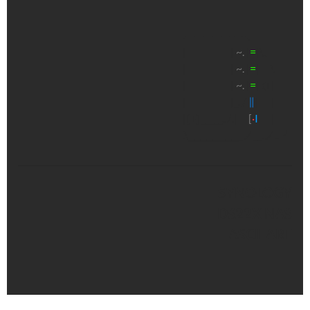
.—————-—-、
| |
~.
|
=
|\、
| |
~.
|
=
| \
| |
~.
|
=
| ζι |
| |_. /
∥
| |
|[+] _____..ﾉ.|
[
·
I
|
.\‗‗‗‗‗‗‗‗_ノ__.ノ.. ╯
SYNOLOGY
DS22X NAS
ASCII ART