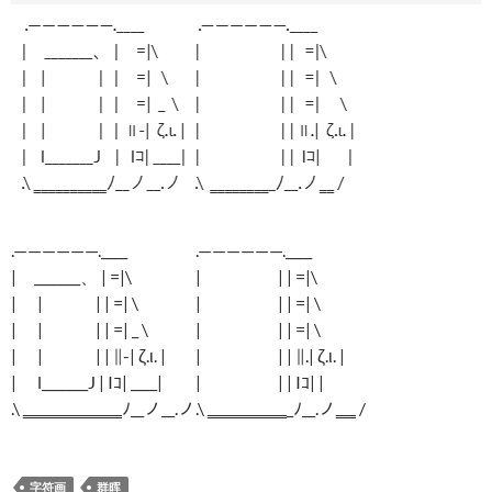
.——————.____
.——————.____
| _______、 | =|\
| | | =|\
| | | | =| \
| | | =| \
| | | | =| _ \
| | | =| \
| | | | ∥-| ζ.ι. |
| | | ∥.| ζ.ι. |
| l_______J | Iｺ| ____|
| | | Iｺ| |
.\ ‗‗‗‗‗‗‗‗‗‗ﾉ__ノ__.ノ
.\ ‗‗‗‗‗‗‗‗_ﾉ__.ノ‗‗ /
字符画
群晖