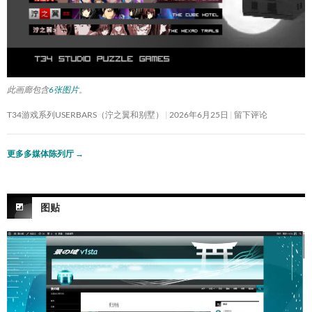
此画廊包含
6张图片
。
T34游戏系列USERBARS（泞之翼和别墅）
2026年6月25日
留下评论
更多多媒体陈列厅
→
图贴