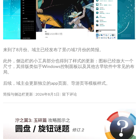
来到了8月份。域主已经发布了景の域7月份的简报。
此外，侧边栏的小工具部分也得到了样式的更新：图标已经放大一个
尺寸，其排版类似于Windows控制面板以及其他古早软件中常见的布
局。
后续，域主会更新独立的app页面、导游页等模板样式。
简报与侧边栏更新
2026年8月1日
留下评论