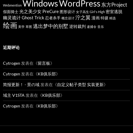
Windows
WordPress
东方Project
Webmention
光之美少女 PreCure
密室逃脱
假面骑士
图形设计
女子高生 Girl's High
泞之翼
幽灵诡计 Ghost Trick
漫画
忍者杀手
特摄
概念设计
精选
绘画
逃出梦中的别墅
逆转裁判
美学
草图
逮捕令
音乐
近期评论
Cytrogen
发表在《
留言板
》
Cytrogen
发表在《
KB俱乐部
》
简报更新！ - 景の域
发表在《
自定义帖子类型 实装更新
》
域主 V1STA
发表在《
KB俱乐部
》
Cytrogen
发表在《
KB俱乐部
》