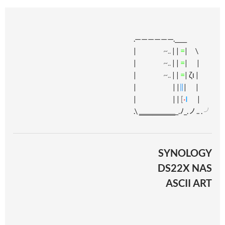
.——————.____
|
~..
| |
=
| \
|
~..
| |
=
| |
|
~..
| |
=
| ζι |
| | |
∥
| |
| | |
[
·
I
|
.\ ‗‗‗‗‗‗‗‗_.ﾉ_.ノ.. . ╯
SYNOLOGY
DS22X NAS
ASCII ART