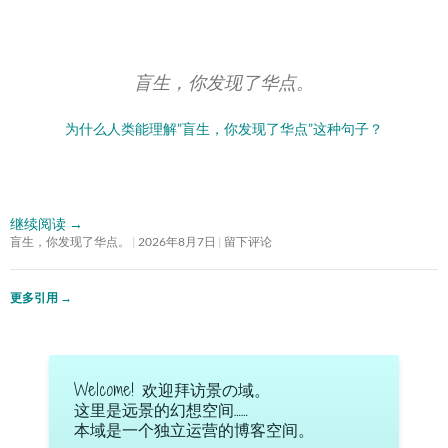
盲生，你发现了华点。
为什么人类能理解”盲生，你发现了华点”这种句子？
继续阅读
→
盲生，你发现了华点。
2026年8月7日
留下评论
更多引用
→
Welcome! 欢迎拜访景の域。
这里是远景的幻想空间……
本域是一个独立运营的博客空间。