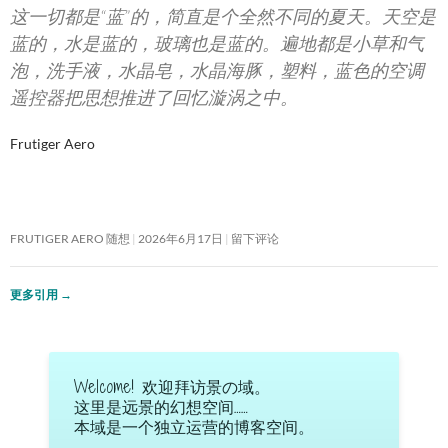
这一切都是“蓝”的，简直是个全然不同的夏天。天空是
蓝的，水是蓝的，玻璃也是蓝的。遍地都是小草和气
泡，洗手液，水晶皂，水晶海豚，塑料，蓝色的空调
遥控器把思想推进了回忆漩涡之中。
Frutiger Aero
FRUTIGER AERO 随想
2026年6月17日
留下评论
更多引用
→
Welcome! 欢迎拜访景の域。
这里是远景的幻想空间……
本域是一个独立运营的博客空间。