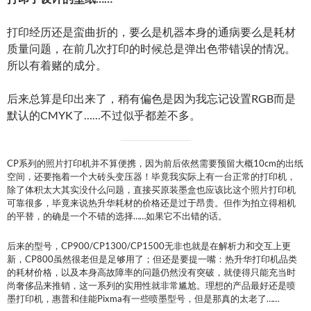
打印经历还是蛮曲折的，要么是机器本身的通病要么是耗材
质量问题，在前几次打印的时候总是弹出色带错误的情况。
所以有着赌的成分。
后来总算是印出来了，稍有偏色是因为我忘记设置RGB而是
默认的CMYK了……不过似乎都差不多。
CP系列的照片打印机并不算便携，因为前后依然需要预留大概10cm的出纸
空间，还要拖着一个大砖头变压器！毕竟我实际上有一台正常的打印机，
除了体积太大其实没什么问题，直接买原装墨盒也应该比这个照片打印机
可靠很多，毕竟来说热升华耗材的价格还是过于昂贵。但作为拍立得相机
的平替，的确是一个不错的选择……如果它不出错的话。
后来的型号，CP900/CP1300/CP1500无非也就是在解析力和交互上更
新，CP800虽然很老但是足够用了；但还是要提一嘴：热升华打印机品类
的耗材价格，以及本身高故障率的问题仍然没有突破，就使得只能充当时
尚奢侈品来推销，这一系列的实用性就非常尴尬。理想的产品最好还是喷
墨打印机，惠普和佳能Pixma有一些喷墨型号，但是那真的太老了……