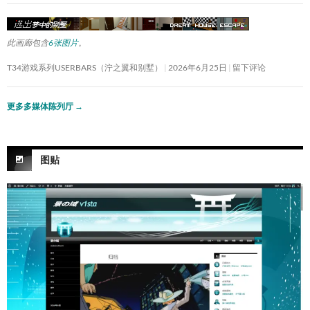
此画廊包含
6张图片
。
T34游戏系列USERBARS（泞之翼和别墅）
2026年6月25日
留下评论
更多多媒体陈列厅
→
图贴