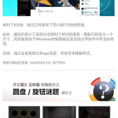
来到了8月份。域主已经发布了景の域7月份的简报。
此外，侧边栏的小工具部分也得到了样式的更新：图标已经放大一个
尺寸，其排版类似于Windows控制面板以及其他古早软件中常见的布
局。
后续，域主会更新独立的app页面、导游页等模板样式。
简报与侧边栏更新
2026年8月1日
留下评论