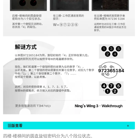
旧版查看
+
四楼·楼梯间的圆盘旋钮密码分为八个段位状态。