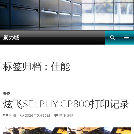
搜
景の域
索
跳
主菜单
至
正
文
标签归档：佳能
奇物
炫飞SELPHY CP800打印记录
相册
2026年5月13日
留下评论