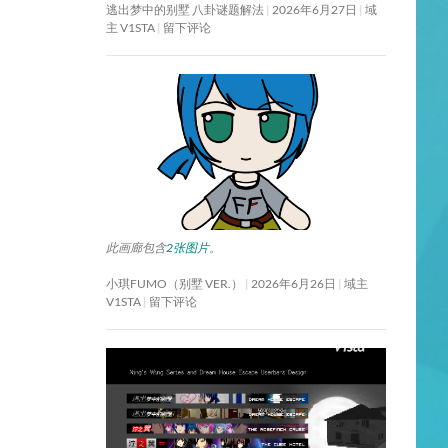
逃出梦中的别墅 八卦谜题解法
2026年6月27日
域
主 V1STA
留下评论
此画廊包含
2张图片
。
小琪FUMO（别墅 VER.）
2026年6月26日
域主
V1STA
留下评论