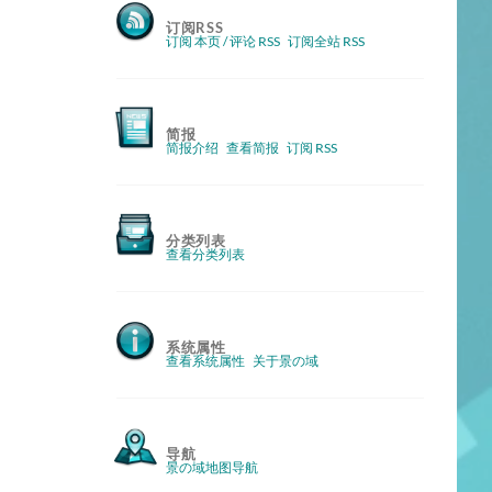
订阅RSS
订阅 本页 / 评论 RSS
订阅全站 RSS
简报
简报介绍
查看简报
订阅 RSS
分类列表
查看分类列表
系统属性
查看系统属性
关于景の域
导航
景の域地图导航