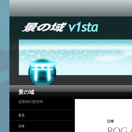
搜
景の域
索
远景的幻想空间
首页
日常
日常
ROG