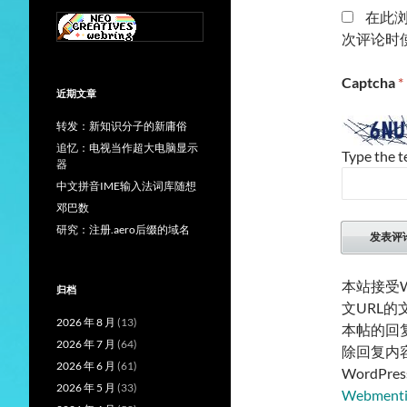
在此
次评论时
Captcha
*
近期文章
转发：新知识分子的新庸俗
追忆：电视当作超大电脑显示
Type the t
器
中文拼音IME输入法词库随想
邓巴数
研究：注册.aero后缀的域名
本站接受W
归档
文URL
2026 年 8 月
(13)
本帖的回
2026 年 7 月
(64)
除回复内
2026 年 6 月
(61)
WordP
2026 年 5 月
(33)
Webmen