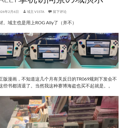
026年2月6日
域主 V1STA
留下评论
。域主也是用上ROG Ally了（并不）
正版漫画，不知道这几个月有关反日的TR069规则下发会不
这些书都清退了。当然我这种赛博海盗也买不起就是。。