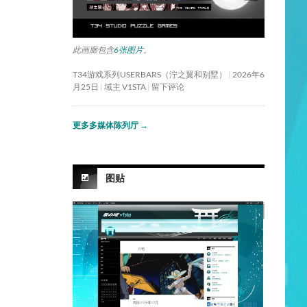
此画廊包含
6张图片
。
T34游戏系列USERBARS（泞之翼和别墅）
2026年6
月25日
域主 V1STA
留下评论
更多多媒体陈列厅
→
图贴