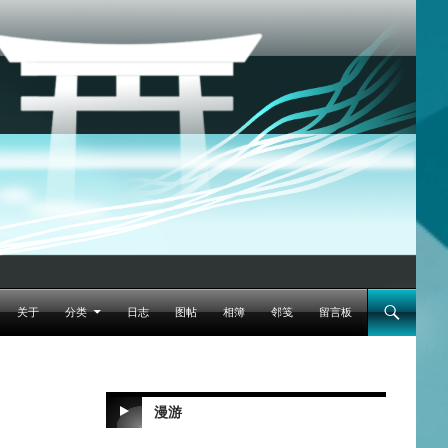
跳至正文
关于
分类
日志
图帖
相簿
邻笺
留言板
漫游