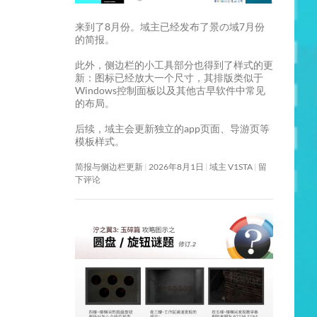
来到了8月份。域主已经发布了景の域7月份
的简报。
此外，侧边栏的小工具部分也得到了样式的更
新：图标已经放大一个尺寸，其排版类似于
Windows控制面板以及其他古早软件中常见
的布局。
后续，域主会更新独立的app页面、导游页等
模板样式。
简报与侧边栏更新
2026年8月1日
域主 V1STA
留
下评论