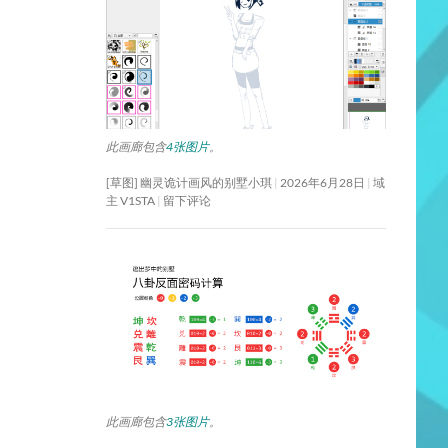
此画廊包含
4张图片
。
[草图] 幽灵诡计画风的别墅小琪
2026年6月28日
域
主 V1STA
留下评论
此画廊包含
3张图片
。