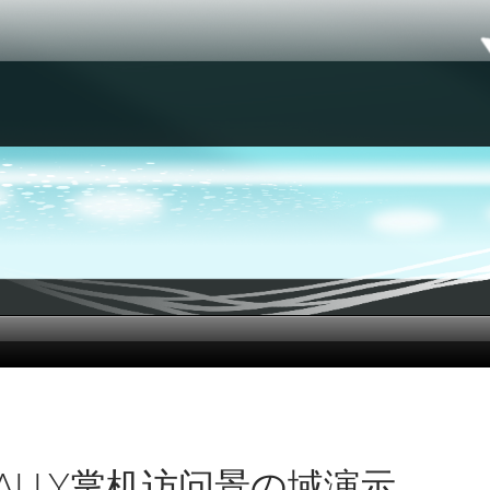
 ALLY掌机访问景の域演示