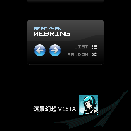
远景幻想
V1STA