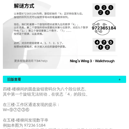
旧版查看
+
四楼·楼梯间的圆盘旋钮密码分为八个段位状态。
其中第一个旋钮无法转动，在状态「4」的段位。
在三楼·工作区通道发现的提示：
W=⑨⑦②③⑥
在五楼·楼梯间发现数字串
例如本图为 97236 5184