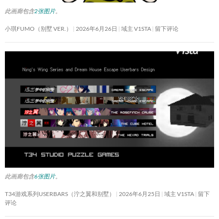
此画廊包含
2张图片
。
小琪FUMO（别墅 VER.）
2026年6月26日
域主 V1STA
留下评论
此画廊包含
6张图片
。
T34游戏系列USERBARS（泞之翼和别墅）
2026年6月25日
域主 V1STA
留下
评论