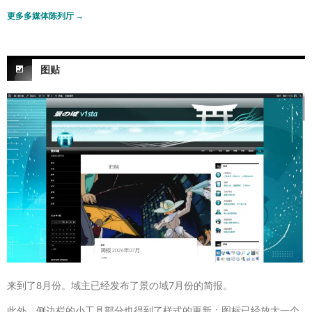
更多多媒体陈列厅
→
图贴
来到了8月份。域主已经发布了景の域7月份的简报。
此外，侧边栏的小工具部分也得到了样式的更新：图标已经放大一个