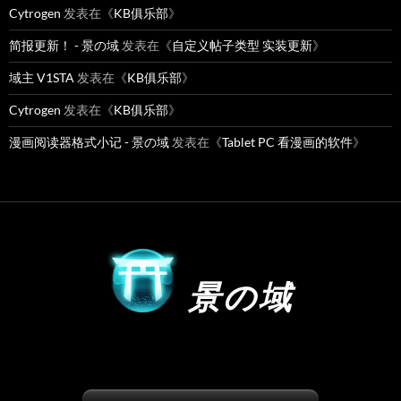
Cytrogen
发表在《
KB俱乐部
》
简报更新！ - 景の域
发表在《
自定义帖子类型 实装更新
》
域主 V1STA
发表在《
KB俱乐部
》
Cytrogen
发表在《
KB俱乐部
》
漫画阅读器格式小记 - 景の域
发表在《
Tablet PC 看漫画的软件
》
景の域