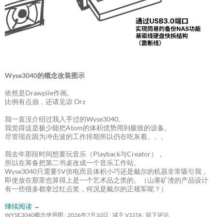
Wyse3040的概念改装图示
依然是Drawpile作画。
比例有点崩，还请见谅 Orz
我一直没介绍过我入手过的Wyse3040。
我觉得这是极少能把Atom的体积优势用到极致的设备。
尽管现在因为冲击波的工作排期所以仍在吃灰着。。。
我去年那段时间想要玩音乐（Playback与Creator），
所以在筹备把第二书桌改成一个音乐工作站。
Wyse3040只需要5V供电而且体积小巧还是戴尔的机器非常吸引我，
即使放在那里也算得上是一个艺术品之类的。（山寨矿渣的产品设计
有一些很多都拿过红点奖，何况是戴尔的正规军呢？）
继续阅读
→
WYSE3040概念使用图
2026年7月10日
域主 V1STA
留下评论