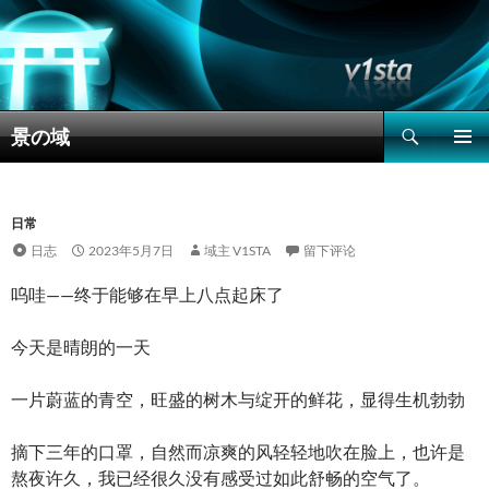
搜
景の域
索
跳
主菜单
至
正
文
日常
日志
2023年5月7日
域主 V1STA
留下评论
呜哇——终于能够在早上八点起床了
今天是晴朗的一天
一片蔚蓝的青空，旺盛的树木与绽开的鲜花，显得生机勃勃
摘下三年的口罩，自然而凉爽的风轻轻地吹在脸上，也许是
熬夜许久，我已经很久没有感受过如此舒畅的空气了。