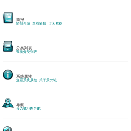
简报
简报介绍
查看简报
订阅 RSS
分类列表
查看分类列表
系统属性
查看系统属性
关于景の域
导航
景の域地图导航