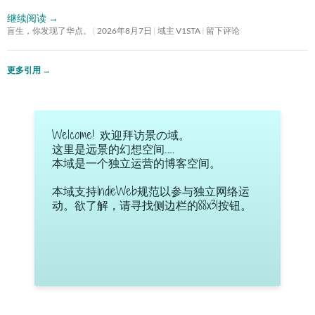
继续阅读
→
盲生，你发现了华点。
2026年8月7日
域主 V1STA
留下评论
更多引用
→
Welcome! 欢迎拜访景の域。
这里是远景的幻想空间……
本域是一个独立运营的博客空间。
本域支持IndieWeb规范以参与独立网络运
动。欲了解，请寻找侧边栏的88x31按钮。