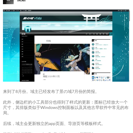
来到了8月份。域主已经发布了景の域7月份的简报。
此外，侧边栏的小工具部分也得到了样式的更新：图标已经放大一个
尺寸，其排版类似于Windows控制面板以及其他古早软件中常见的布
局。
后续，域主会更新独立的app页面、导游页等模板样式。