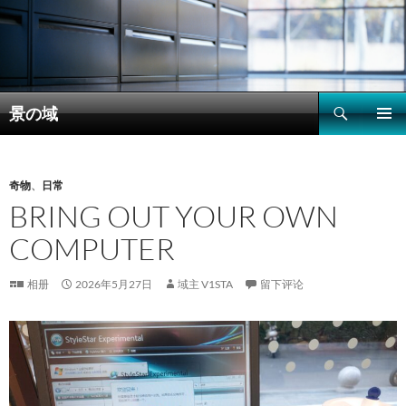
搜
景の域
索
跳
主菜单
至
正
文
奇物
、
日常
BRING OUT YOUR OWN
COMPUTER
相册
2026年5月27日
域主 V1STA
留下评论