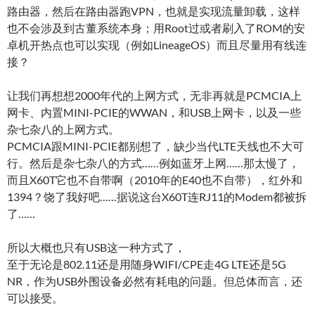
路由器，然后在路由器跑VPN，也就是实现流量卸载，这样
也不会涉及到古董系统本身；用Root过或者刷入了ROM的安
卓机开热点也可以实现（例如LineageOS）而且尽量用有线连
接？
让我们再想想2000年代的上网方式，无非再就是PCMCIA上
网卡、内置MINI-PCIE的WWAN，和USB上网卡，以及一些
杂七杂八的上网方式。
PCMCIA跟MINI-PCIE都别想了，缺少当代LTE天线也不大可
行。然后是杂七杂八的方式……例如蓝牙上网……那太慢了，
而且X60T它也不自带啊（2010年的E40也不自带），红外和
1394？饶了我好吧……据说这台X60T连RJ11的Modem都被拆
了……
所以大概也只有USB这一种方式了，
至于无论是802.11还是用随身WIFI/CPE走4G LTE还是5G
NR，作为USB外围设备必然有耗电的问题。但总体而言，还
可以接受。