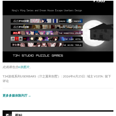
此画廊包含
6张图片
。
T34游戏系列USERBARS（泞之翼和别墅）
2026年6月25日
域主 V1STA
留下
评论
更多多媒体陈列厅
→
图贴