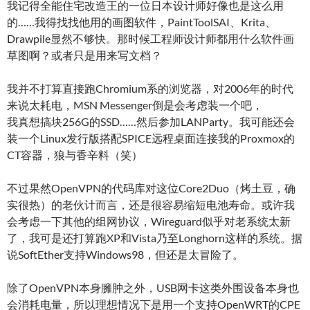
我记得全能住宅改造王的一位日本设计师好像也是这么用
的……我得找找他用的画图软件，PaintToolSAI、Krita、
Drawpile显然不够快。那时候工程师设计师都用什么软件画
草图啊？或者只是用来写文档？
我并不打算直接跑Chromium系的浏览器，对2006年的时代
来说太耗电，MSN Messenger倒是会考虑装一个吧，
我真想搞块256G的SSD……然后参加LANParty。我可能还会
装一个Linux发行版搭配SPICE远程桌面连接我的Proxmox的
CT容器，狼与香辛料（笑）
不过果然OpenVPN的代码库对这位Core2Duo（烤土豆，确
实很热）的老伙计而言，还是很容易缩短电池寿命。或许我
会考虑一下其他的组网协议，Wireguard似乎对老系统太新
了，我可是还打算跑XP和Vista乃至Longhorn这样的系统。据
说SoftEther支持Windows98，但还是太冒险了。
除了OpenVPN本身臃肿之外，USB网卡这类外围设备本身也
会消耗电量，所以理想情况下是用一个支持OpenWRT的CPE