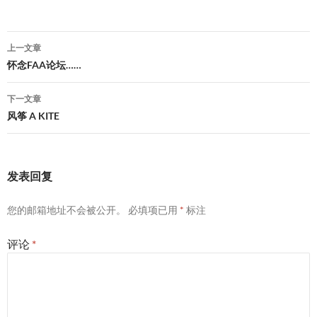
文
上一文章
章
怀念FAA论坛……
导
下一文章
航
风筝 A KITE
发表回复
您的邮箱地址不会被公开。
必填项已用
*
标注
评论
*