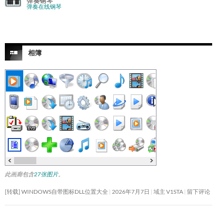
弹奏钢琴
弹奏在线钢琴
相簿
此画廊包含
27张图片
。
[转载] WINDOWS自带图标DLL位置大全
2026年7月7日
域主 V1STA
留下评论