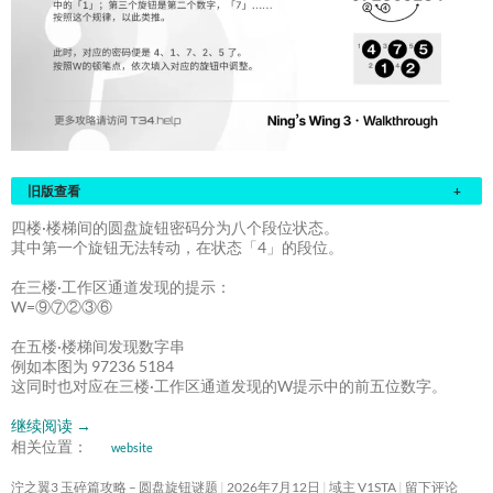
旧版查看
+
四楼·楼梯间的圆盘旋钮密码分为八个段位状态。
其中第一个旋钮无法转动，在状态「4」的段位。
在三楼·工作区通道发现的提示：
W=⑨⑦②③⑥
在五楼·楼梯间发现数字串
例如本图为 97236 5184
这同时也对应在三楼·工作区通道发现的W提示中的前五位数字。
继续阅读
→
相关位置：
website
泞之翼3 玉碎篇攻略 – 圆盘旋钮谜题
2026年7月12日
域主 V1STA
留下评论