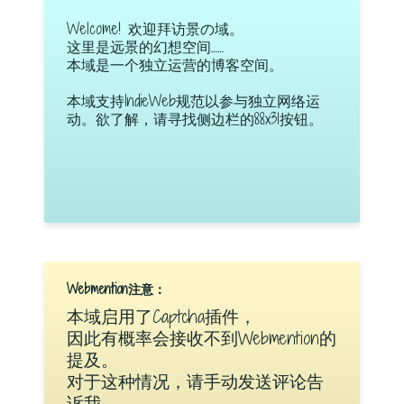
Welcome! 欢迎拜访景の域。
这里是远景的幻想空间……
本域是一个独立运营的博客空间。
本域支持IndieWeb规范以参与独立网络运
动。欲了解，请寻找侧边栏的88x31按钮。
Webmention注意：
本域启用了Captcha插件，
因此有概率会接收不到Webmention的
提及。
对于这种情况，请手动发送评论告
诉我。