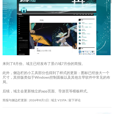
来到了8月份。域主已经发布了景の域7月份的简报。
此外，侧边栏的小工具部分也得到了样式的更新：图标已经放大一个
尺寸，其排版类似于Windows控制面板以及其他古早软件中常见的布
局。
后续，域主会更新独立的app页面、导游页等模板样式。
简报与侧边栏更新
2026年8月1日
域主 V1STA
留下评论