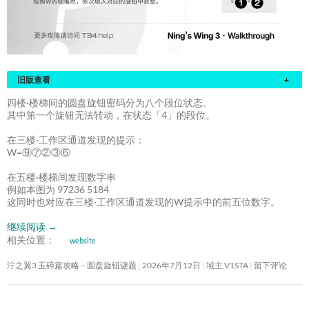
旧版查看
+
四楼·楼梯间的圆盘旋钮密码分为八个段位状态。
其中第一个旋钮无法转动，在状态「4」的段位。
在三楼·工作区通道发现的提示：
W=⑨⑦②③⑥
在五楼·楼梯间发现数字串
例如本图为 97236 5184
这同时也对应在三楼·工作区通道发现的W提示中的前五位数字。
继续阅读
→
相关位置：
website
泞之翼3 玉碎篇攻略 – 圆盘旋钮谜题
2026年7月12日
域主 V1STA
留下评论