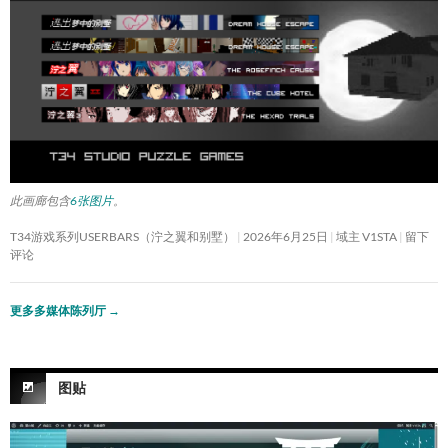
此画廊包含
6张图片
。
T34游戏系列USERBARS（泞之翼和别墅）
2026年6月25日
域主 V1STA
留下
评论
更多多媒体陈列厅
→
图贴