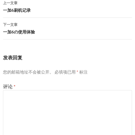
文
上一文章
章
一加6刷机记录
导
下一文章
航
一加6の使用体验
发表回复
您的邮箱地址不会被公开。
必填项已用
*
标注
评论
*