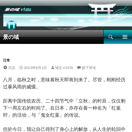
搜
景の域
索
跳
主菜单
至
正
文
日常
日志
2023年8月1日
域主 V1STA
留下评论
八月，临秋之时，意味着秋天即将到来了。尽管，刚刚经历
过暴风雨的威慑。
距离中国传统农历、二十四节气中「立秋」的时辰，仅仅剩
下一周左右的时间了。在日本，亦存在着一种名为「红葉
狩」的活动，与「鬼女红葉」的传说。
但於今日，我让自己得到了身心上的解放，从人生的轮回中