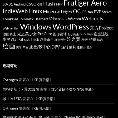
Frutiger Aero
Flash
CSGO
FRP
88x31
Android
CSS
IndieWeb
Linux
OC
Minecraft
PVE
OS-tan
Nginx
Steam
Webinoly
V1sta
Wacom
ThinkPad
ToHeart2
Userbars
Vista
Windows
WordPress
东方Project
Webmention
光之美少女 PreCure
密室逃脱
假面骑士
图形设计
女子高生 Girl's High
泞之翼
幽灵诡计 Ghost Trick
漫画
忍者杀手
特摄
概念设计
精选
绘画
逃出梦中的别墅
逆转裁判
美学
草图
逮捕令
音乐
近期评论
Cytrogen
发表在《
KB俱乐部
》
简报更新！ - 景の域
发表在《
自定义帖子类型 实装更新
》
域主 V1STA
发表在《
KB俱乐部
》
Cytrogen
发表在《
KB俱乐部
》
漫画阅读器格式小记 - 景の域
发表在《
Tablet PC 看漫画的软件
》