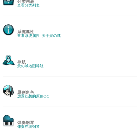
分类列表
查看分类列表
系统属性
查看系统属性
关于景の域
导航
景の域地图导航
原创角色
远景幻想的原创OC
弹奏钢琴
弹奏在线钢琴