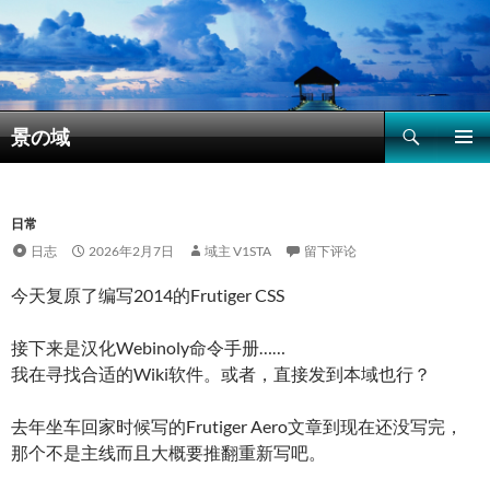
搜
景の域
索
跳
主菜单
至
正
文
日常
日志
2026年2月7日
域主 V1STA
留下评论
今天复原了编写2014的Frutiger CSS
接下来是汉化Webinoly命令手册……
我在寻找合适的Wiki软件。或者，直接发到本域也行？
去年坐车回家时候写的Frutiger Aero文章到现在还没写完，
那个不是主线而且大概要推翻重新写吧。