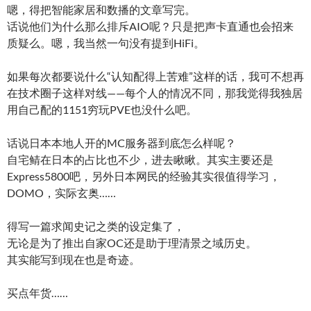
嗯，得把智能家居和数播的文章写完。
话说他们为什么那么排斥AIO呢？只是把声卡直通也会招来
质疑么。嗯，我当然一句没有提到HiFi。
如果每次都要说什么“认知配得上苦难”这样的话，我可不想再
在技术圈子这样对线——每个人的情况不同，那我觉得我独居
用自己配的1151穷玩PVE也没什么吧。
话说日本本地人开的MC服务器到底怎么样呢？
自宅鲭在日本的占比也不少，进去瞅瞅。其实主要还是
Express5800吧，另外日本网民的经验其实很值得学习，
DOMO，实际玄奥……
得写一篇求闻史记之类的设定集了，
无论是为了推出自家OC还是助于理清景之域历史。
其实能写到现在也是奇迹。
买点年货……