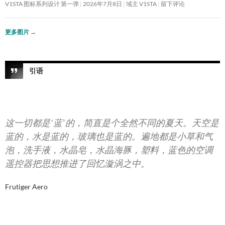
V1STA 图标系列设计 第一弹
2026年7月8日
域主 V1STA
留下评论
更多图片
→
引语
这一切都是“蓝”的，简直是个全然不同的夏天。天空是
蓝的，水是蓝的，玻璃也是蓝的。遍地都是小草和气
泡，洗手液，水晶皂，水晶海豚，塑料，蓝色的空调
遥控器把思想推进了回忆漩涡之中。
Frutiger Aero