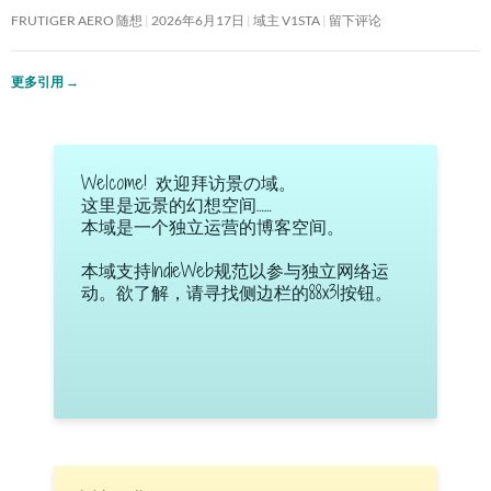
FRUTIGER AERO 随想
2026年6月17日
域主 V1STA
留下评论
更多引用
→
Welcome! 欢迎拜访景の域。
这里是远景的幻想空间……
本域是一个独立运营的博客空间。
本域支持IndieWeb规范以参与独立网络运
动。欲了解，请寻找侧边栏的88x31按钮。