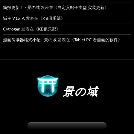
简报更新！ - 景の域
发表在《
自定义帖子类型 实装更新
》
域主 V1STA
发表在《
KB俱乐部
》
Cytrogen
发表在《
KB俱乐部
》
漫画阅读器格式小记 - 景の域
发表在《
Tablet PC 看漫画的软件
》
景の域