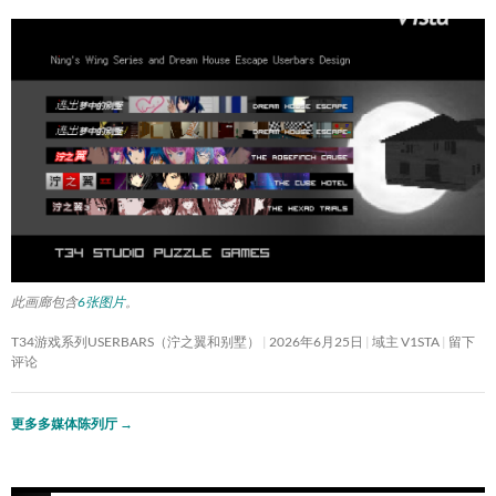
此画廊包含
6张图片
。
T34游戏系列USERBARS（泞之翼和别墅）
2026年6月25日
域主 V1STA
留下
评论
更多多媒体陈列厅
→