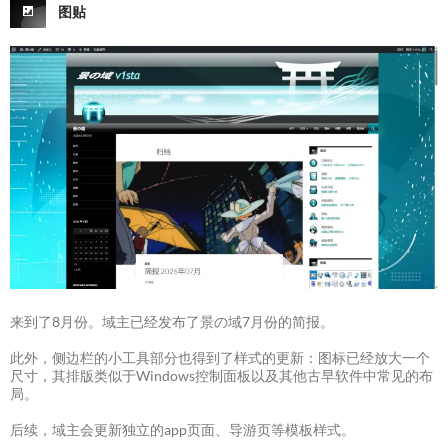
图贴
来到了8月份。域主已经发布了景の域7月份的简报。
此外，侧边栏的小工具部分也得到了样式的更新：图标已经放大一个
尺寸，其排版类似于Windows控制面板以及其他古早软件中常见的布
局。
后续，域主会更新独立的app页面、导游页等模板样式。