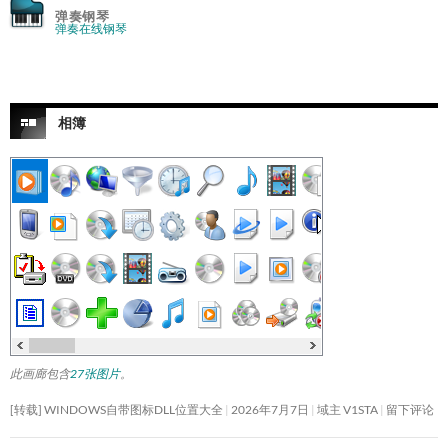
弹奏钢琴
弹奏在线钢琴
相簿
此画廊包含
27张图片
。
[转载] WINDOWS自带图标DLL位置大全
2026年7月7日
域主 V1STA
留下评论