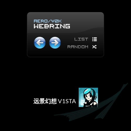
远景幻想
V1STA