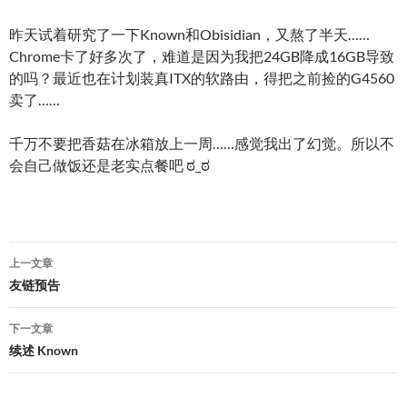
昨天试着研究了一下Known和Obisidian，又熬了半天……
Chrome卡了好多次了，难道是因为我把24GB降成16GB导致
的吗？最近也在计划装真ITX的软路由，得把之前捡的G4560
卖了……
千万不要把香菇在冰箱放上一周……感觉我出了幻觉。所以不
会自己做饭还是老实点餐吧 ಠ⁠_⁠ಠ
文
上一文章
章
友链预告
导
下一文章
航
续述 Known