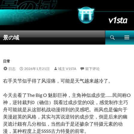
搜
景の域
索
跳
主菜单
至
正
文
日常
日志
2026年1月21日
域主 V1STA
留下评论
右手关节似乎得了风湿痛，可能是天气越来越冷了。
今天去看了The Big O 魅影巨神，主角神似成步堂……民间称O
神，逆转裁判0（确信）我看过成步堂的0设，感觉制作主巧
舟可能就是从这部机战动漫得到的灵感吧。画风也是偏向于
美漫超英的风格，其实与其说逆转的成步堂，倒是后来的幽
灵诡计颇有几分相似，当然由于是还掺杂了特摄元素的动
漫，某种程度上是SSSS古力特曼的前辈。