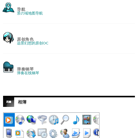
导航
景の域地图导航
原创角色
远景幻想的原创OC
弹奏钢琴
弹奏在线钢琴
相簿