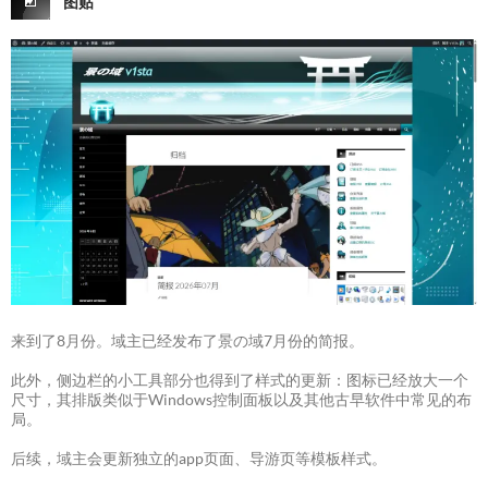
图贴
来到了8月份。域主已经发布了景の域7月份的简报。
此外，侧边栏的小工具部分也得到了样式的更新：图标已经放大一个
尺寸，其排版类似于Windows控制面板以及其他古早软件中常见的布
局。
后续，域主会更新独立的app页面、导游页等模板样式。