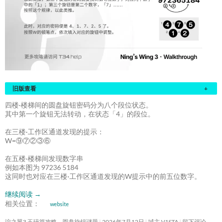
旧版查看
+
四楼·楼梯间的圆盘旋钮密码分为八个段位状态。
其中第一个旋钮无法转动，在状态「4」的段位。
在三楼·工作区通道发现的提示：
W=⑨⑦②③⑥
在五楼·楼梯间发现数字串
例如本图为 97236 5184
这同时也对应在三楼·工作区通道发现的W提示中的前五位数字。
继续阅读
→
相关位置：
website
泞之翼3 玉碎篇攻略 – 圆盘旋钮谜题
2026年7月12日
域主 V1STA
留下评论