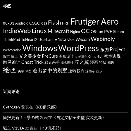
标签
Frutiger Aero
Flash
CSGO
FRP
88x31
Android
CSS
IndieWeb
Linux
OC
Minecraft
PVE
OS-tan
Nginx
Steam
Webinoly
V1sta
Wacom
ThinkPad
ToHeart2
Userbars
Vista
Windows
WordPress
东方Project
Webmention
光之美少女 PreCure
密室逃脱
假面骑士
图形设计
女子高生 Girl's High
泞之翼
幽灵诡计 Ghost Trick
漫画
忍者杀手
特摄
概念设计
精选
绘画
逃出梦中的别墅
逆转裁判
美学
草图
逮捕令
音乐
近期评论
Cytrogen
发表在《
KB俱乐部
》
简报更新！ - 景の域
发表在《
自定义帖子类型 实装更新
》
域主 V1STA
发表在《
KB俱乐部
》