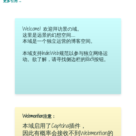
更多引用
→
Welcome! 欢迎拜访景の域。
这里是远景的幻想空间……
本域是一个独立运营的博客空间。
本域支持IndieWeb规范以参与独立网络运
动。欲了解，请寻找侧边栏的88x31按钮。
Webmention注意：
本域启用了Captcha插件，
因此有概率会接收不到Webmention的