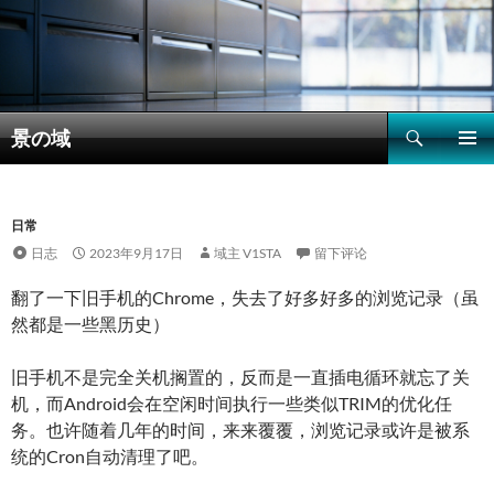
搜
景の域
索
跳
主菜单
至
正
文
日常
日志
2023年9月17日
域主 V1STA
留下评论
翻了一下旧手机的Chrome，失去了好多好多的浏览记录（虽
然都是一些黑历史）
旧手机不是完全关机搁置的，反而是一直插电循环就忘了关
机，而Android会在空闲时间执行一些类似TRIM的优化任
务。也许随着几年的时间，来来覆覆，浏览记录或许是被系
统的Cron自动清理了吧。