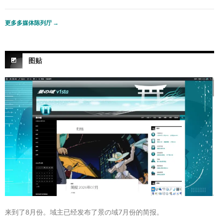
更多多媒体陈列厅
→
图贴
来到了8月份。域主已经发布了景の域7月份的简报。