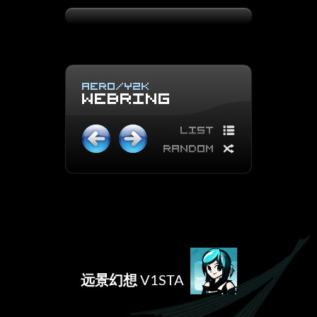
远景幻想
V1STA