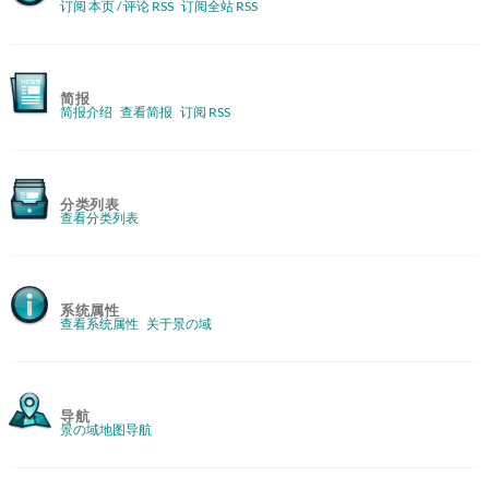
订阅 本页 / 评论 RSS
订阅全站 RSS
简报
简报介绍
查看简报
订阅 RSS
分类列表
查看分类列表
系统属性
查看系统属性
关于景の域
导航
景の域地图导航