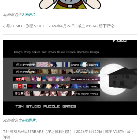
此画廊包含
2张图片
。
小琪FUMO（别墅 VER.）
2026年6月26日
域主 V1STA
留下评论
此画廊包含
6张图片
。
T34游戏系列USERBARS（泞之翼和别墅）
2026年6月25日
域主 V1STA
留下
评论