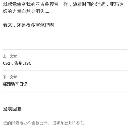
就感觉像空我的亚古鲁腰带一样，随着时间的消逝，亚玛达
姆的力量自然会消失……
看来，还是得多写笔记啊
文
上一文章
章
CS2，告别LTSC
导
下一文章
航
摇滚骑车日记
发表回复
您的邮箱地址不会被公开。
必填项已用
*
标注