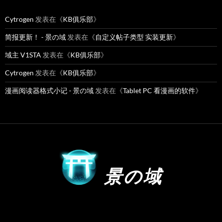
Cytrogen
发表在《
KB俱乐部
》
简报更新！ - 景の域
发表在《
自定义帖子类型 实装更新
》
域主 V1STA
发表在《
KB俱乐部
》
Cytrogen
发表在《
KB俱乐部
》
漫画阅读器格式小记 - 景の域
发表在《
Tablet PC 看漫画的软件
》
景の域