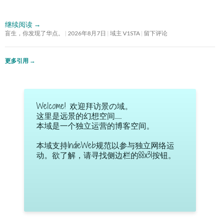
继续阅读
→
盲生，你发现了华点。
2026年8月7日
域主 V1STA
留下评论
更多引用
→
Welcome! 欢迎拜访景の域。
这里是远景的幻想空间……
本域是一个独立运营的博客空间。
本域支持IndieWeb规范以参与独立网络运
动。欲了解，请寻找侧边栏的88x31按钮。