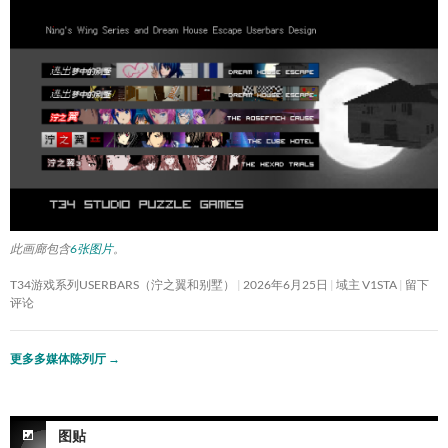
此画廊包含
6张图片
。
T34游戏系列USERBARS（泞之翼和别墅）
2026年6月25日
域主 V1STA
留下
评论
更多多媒体陈列厅
→
图贴