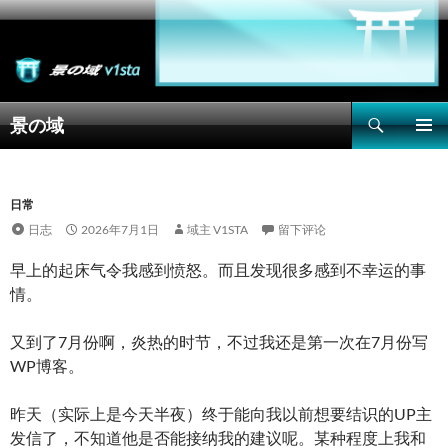
搜
景の域
索
跳
主菜单
至
正
文
日常
日志
2026年7月1日
域主 V1STA
留下评论
早上的起床气令我感到愤怒。而且发现很多感到不幸运的事
情。
又到了7月份啊，炎热的时节，不过我还是第一次在7月份写
WP博客。
昨天（实际上是今天半夜）终于能向我以前想要结识的UP主
发信了，不知道他是否能接纳我的建议呢。某种程度上我和