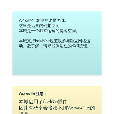
Welcome! 欢迎拜访景の域。
这里是远景的幻想空间……
本域是一个独立运营的博客空间。
本域支持IndieWeb规范以参与独立网络运
动。欲了解，请寻找侧边栏的88x31按钮。
Webmention注意：
本域启用了Captcha插件，
因此有概率会接收不到Webmention的
提及。