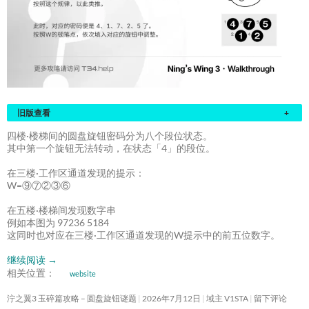
旧版查看
+
四楼·楼梯间的圆盘旋钮密码分为八个段位状态。
其中第一个旋钮无法转动，在状态「4」的段位。
在三楼·工作区通道发现的提示：
W=⑨⑦②③⑥
在五楼·楼梯间发现数字串
例如本图为 97236 5184
这同时也对应在三楼·工作区通道发现的W提示中的前五位数字。
继续阅读
→
相关位置：
website
泞之翼3 玉碎篇攻略 – 圆盘旋钮谜题
2026年7月12日
域主 V1STA
留下评论