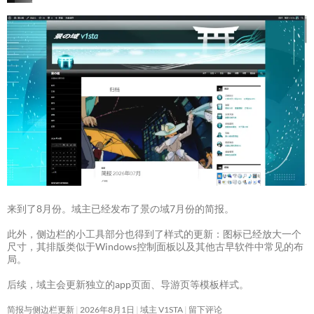
来到了8月份。域主已经发布了景の域7月份的简报。
此外，侧边栏的小工具部分也得到了样式的更新：图标已经放大一个
尺寸，其排版类似于Windows控制面板以及其他古早软件中常见的布
局。
后续，域主会更新独立的app页面、导游页等模板样式。
简报与侧边栏更新
2026年8月1日
域主 V1STA
留下评论