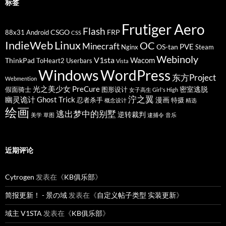
标签
Frutiger Aero
Flash
CSGO
FRP
88x31
Android
CSS
IndieWeb
Linux
OC
Minecraft
PVE
OS-tan
Nginx
Steam
Webinoly
V1sta
Wacom
ThinkPad
ToHeart2
Userbars
Vista
Windows
WordPress
东方Project
Webmention
光之美少女 PreCure
密室逃脱
假面骑士
图形设计
女子高生 Girl's High
泞之翼
幽灵诡计 Ghost Trick
漫画
忍者杀手
特摄
概念设计
精选
绘画
逃出梦中的别墅
逆转裁判
美学
草图
逮捕令
音乐
近期评论
Cytrogen
发表在《
KB俱乐部
》
简报更新！ - 景の域
发表在《
自定义帖子类型 实装更新
》
域主 V1STA
发表在《
KB俱乐部
》