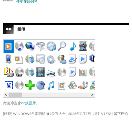
弹奏在线钢琴
相簿
此画廊包含
27张图片
。
[转载] WINDOWS自带图标DLL位置大全
2026年7月7日
域主 V1STA
留下评论