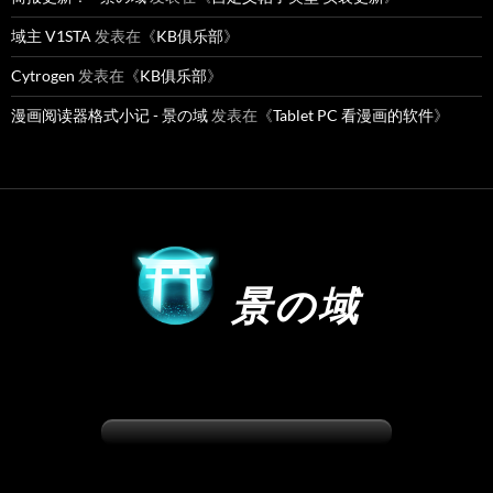
域主 V1STA
发表在《
KB俱乐部
》
Cytrogen
发表在《
KB俱乐部
》
漫画阅读器格式小记 - 景の域
发表在《
Tablet PC 看漫画的软件
》
景の域