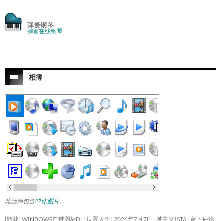
弹奏钢琴
弹奏在线钢琴
相簿
此画廊包含
27张图片
。
[转载] WINDOWS自带图标DLL位置大全
2026年7月7日
域主 V1STA
留下评论