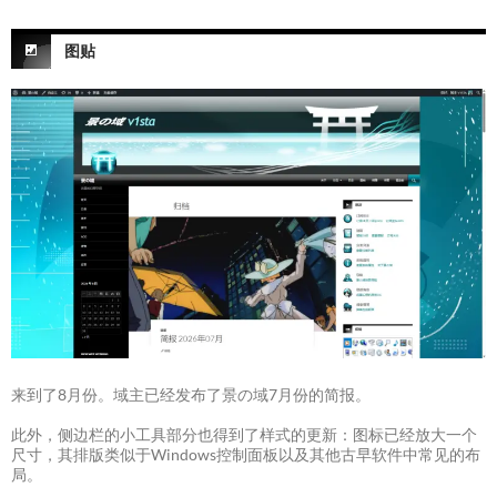
图贴
来到了8月份。域主已经发布了景の域7月份的简报。
此外，侧边栏的小工具部分也得到了样式的更新：图标已经放大一个
尺寸，其排版类似于Windows控制面板以及其他古早软件中常见的布
局。