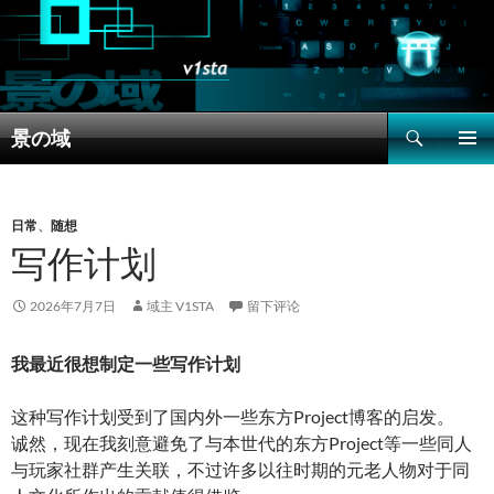
搜
景の域
索
跳
主菜单
至
正
文
日常
、
随想
写作计划
2026年7月7日
域主 V1STA
留下评论
我最近很想制定一些写作计划
这种写作计划受到了国内外一些东方Project博客的启发。
诚然，现在我刻意避免了与本世代的东方Project等一些同人
与玩家社群产生关联，不过许多以往时期的元老人物对于同