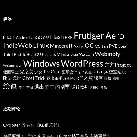
标签
Frutiger Aero
Flash
CSGO
FRP
88x31
Android
CSS
IndieWeb
Linux
OC
Minecraft
PVE
OS-tan
Nginx
Steam
Webinoly
V1sta
Wacom
ThinkPad
ToHeart2
Userbars
Vista
Windows
WordPress
东方Project
Webmention
光之美少女 PreCure
密室逃脱
假面骑士
图形设计
女子高生 Girl's High
泞之翼
幽灵诡计 Ghost Trick
漫画
忍者杀手
特摄
概念设计
精选
绘画
逃出梦中的别墅
逆转裁判
美学
草图
逮捕令
音乐
近期评论
Cytrogen
发表在《
KB俱乐部
》
简报更新！ - 景の域
发表在《
自定义帖子类型 实装更新
》