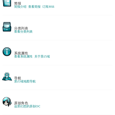
简报
简报介绍
查看简报
订阅 RSS
分类列表
查看分类列表
系统属性
查看系统属性
关于景の域
导航
景の域地图导航
原创角色
远景幻想的原创OC