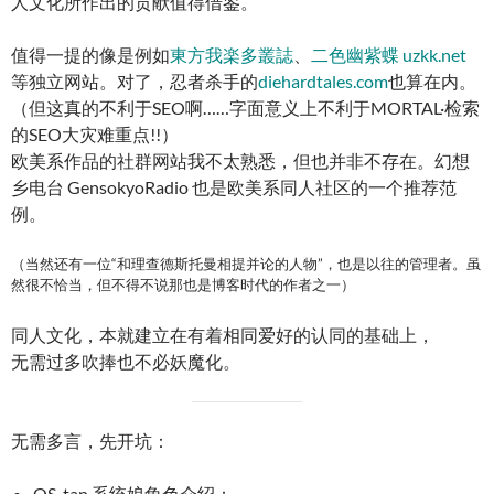
人文化所作出的贡献值得借鉴。
值得一提的像是例如
東方我楽多叢誌
、
二色幽紫蝶 uzkk.net
等独立网站。对了，忍者杀手的
diehardtales.com
也算在内。
（但这真的不利于SEO啊……字面意义上不利于MORTAL·检索
的SEO大灾难重点!!）
欧美系作品的社群网站我不太熟悉，但也并非不存在。幻想
乡电台 GensokyoRadio 也是欧美系同人社区的一个推荐范
例。
（当然还有一位“和理查德斯托曼相提并论的人物”，也是以往的管理者。虽
然很不恰当，但不得不说那也是博客时代的作者之一）
同人文化，本就建立在有着相同爱好的认同的基础上，
无需过多吹捧也不必妖魔化。
无需多言，先开坑：
OS-tan 系统娘角色介绍：