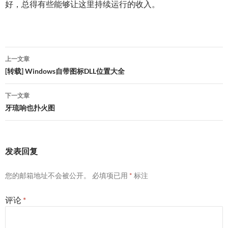
好，总得有些能够让这里持续运行的收入。
文
上一文章
章
[转载] Windows自带图标DLL位置大全
导
下一文章
航
牙琉响也扑火图
发表回复
您的邮箱地址不会被公开。
必填项已用
*
标注
评论
*