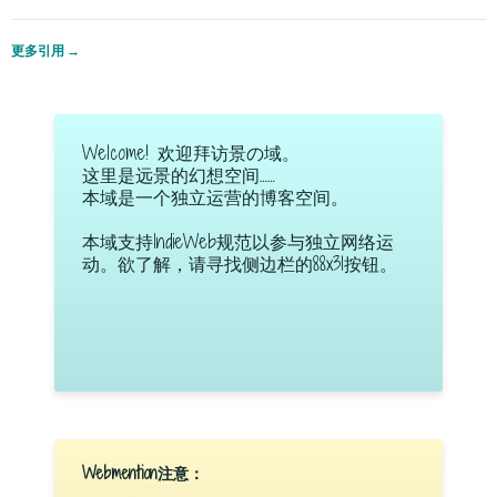
更多引用
→
Welcome! 欢迎拜访景の域。
这里是远景的幻想空间……
本域是一个独立运营的博客空间。
本域支持IndieWeb规范以参与独立网络运
动。欲了解，请寻找侧边栏的88x31按钮。
Webmention注意：