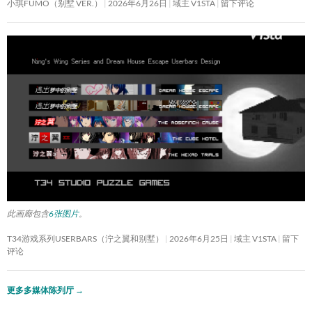
小琪FUMO（别墅 VER.）
2026年6月26日
域主 V1STA
留下评论
此画廊包含
6张图片
。
T34游戏系列USERBARS（泞之翼和别墅）
2026年6月25日
域主 V1STA
留下
评论
更多多媒体陈列厅
→