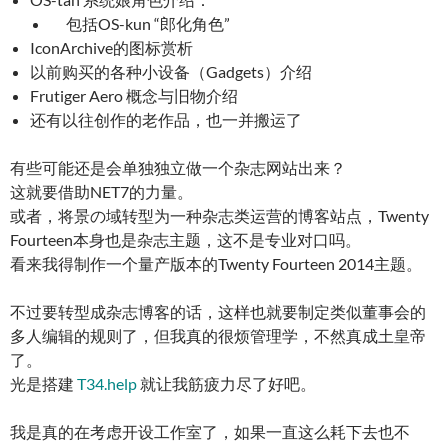
包括OS-kun “郎化角色”
IconArchive的图标赏析
以前购买的各种小设备（Gadgets）介绍
Frutiger Aero 概念与旧物介绍
还有以往创作的老作品，也一并搬运了
有些可能还是会单独独立做一个杂志网站出来？
这就要借助NET7的力量。
或者，将景の域转型为一种杂志类运营的博客站点，Twenty
Fourteen本身也是杂志主题，这不是专业对口吗。
看来我得制作一个量产版本的Twenty Fourteen 2014主题。
不过要转型成杂志博客的话，这样也就要制定类似董事会的
多人编辑的规则了，但我真的很烦管理学，不然真成土皇帝
了。
光是搭建
T34.help
就让我筋疲力尽了好吧。
我是真的在考虑开设工作室了，如果一直这么耗下去也不