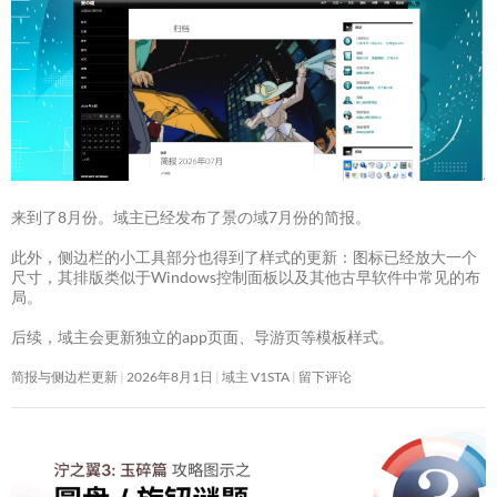
来到了8月份。域主已经发布了景の域7月份的简报。
此外，侧边栏的小工具部分也得到了样式的更新：图标已经放大一个
尺寸，其排版类似于Windows控制面板以及其他古早软件中常见的布
局。
后续，域主会更新独立的app页面、导游页等模板样式。
简报与侧边栏更新
2026年8月1日
域主 V1STA
留下评论