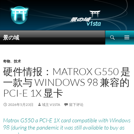
搜
景の域
索
跳
主菜单
至
正
文
奇物
、
技术
硬件情报：MATROX G550 是
一款与 WINDOWS 98 兼容的
PCI-E 1X 显卡
2026年5月23日
域主 V1STA
留下评论
Matrox G550 a PCI-E 1X card compatible with Windows
98 (during the pandemic it was still available to buy as