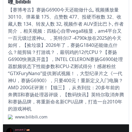
哩_bilibili
【赛博考古】赛扬G6900今天还能做什么, 视频播放量
30110、弹幕量 175、点赞数 477、投硬币枚数 32、收
藏人数 134、转发人数 32, 视频作者 AUV歪比巴卜, 作者
简介 ，相关视频：四核心自带vega8核显，am4平台又
一百元级过渡神u。，英特尔i7 -4790k放在2025的今天
如何，【捡垃圾】2026年了，赛扬G1840还能做点什
么？能剪辑？打游戏？，最弱鸡的12代CPU？【赛扬
G6900快测及开盖】，INTEL CELERON赛扬G6900处理
器默频状态下性能参数和CPU-Z测试得分！感谢粉丝
“GTXFuryNano”提供测试视频！，大型纪录片之《一代
神U，赛扬G6900》，只要400元！重新定义入门电脑？
AMD 200GE评测！【猫三】，从夯到拉：20多年前的
奔腾II和赛扬处理器评级，【数码快讯】英特尔取消奔腾
和赛扬品牌，将重新命名新CPU品牌，打造一台2010年
的游戏神机
www.bilibili.com