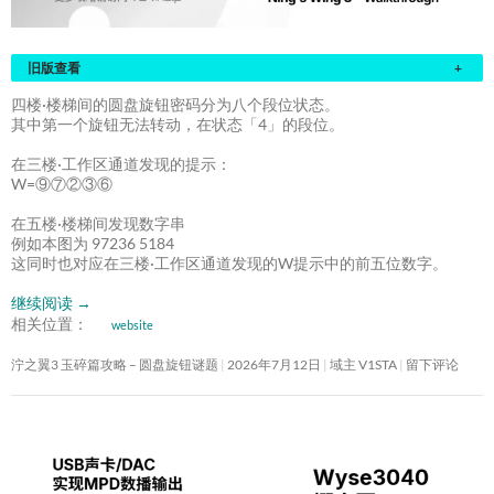
旧版查看
+
四楼·楼梯间的圆盘旋钮密码分为八个段位状态。
其中第一个旋钮无法转动，在状态「4」的段位。
在三楼·工作区通道发现的提示：
W=⑨⑦②③⑥
在五楼·楼梯间发现数字串
例如本图为 97236 5184
这同时也对应在三楼·工作区通道发现的W提示中的前五位数字。
继续阅读
→
相关位置：
website
泞之翼3 玉碎篇攻略 – 圆盘旋钮谜题
2026年7月12日
域主 V1STA
留下评论