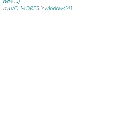
new …)
by
u/O_MORES
in
windows98