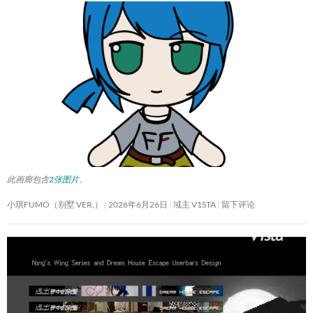
此画廊包含
2张图片
。
小琪FUMO（别墅 VER.）
2026年6月26日
域主 V1STA
留下评论