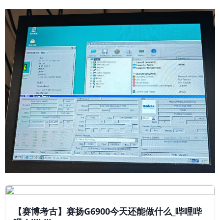
【赛博考古】赛扬G6900今天还能做什么_哔哩哔