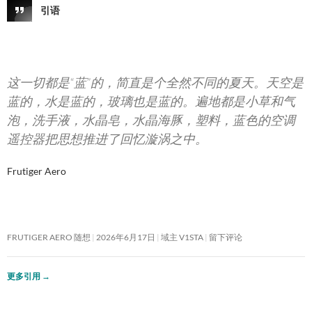
引语
这一切都是“蓝”的，简直是个全然不同的夏天。天空是
蓝的，水是蓝的，玻璃也是蓝的。遍地都是小草和气
泡，洗手液，水晶皂，水晶海豚，塑料，蓝色的空调
遥控器把思想推进了回忆漩涡之中。
Frutiger Aero
FRUTIGER AERO 随想
2026年6月17日
域主 V1STA
留下评论
更多引用
→