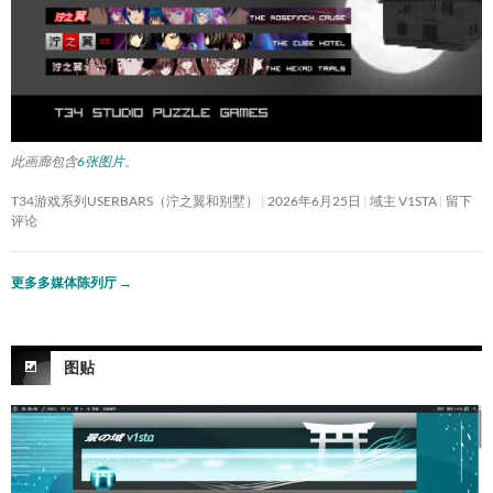
此画廊包含
6张图片
。
T34游戏系列USERBARS（泞之翼和别墅）
2026年6月25日
域主 V1STA
留下
评论
更多多媒体陈列厅
→
图贴