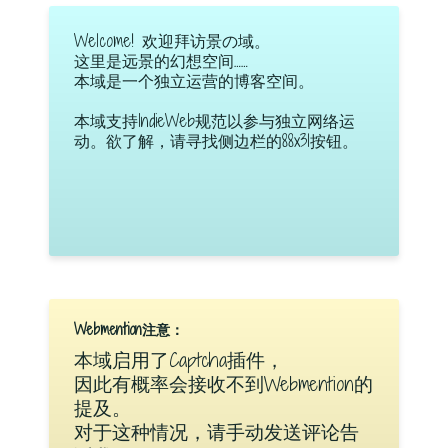
Welcome! 欢迎拜访景の域。
这里是远景的幻想空间……
本域是一个独立运营的博客空间。
本域支持IndieWeb规范以参与独立网络运
动。欲了解，请寻找侧边栏的88x31按钮。
Webmention注意：
本域启用了Captcha插件，
因此有概率会接收不到Webmention的
提及。
对于这种情况，请手动发送评论告