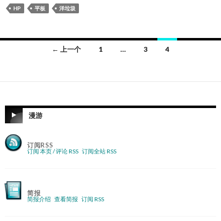
HP
平板
洋垃圾
文
← 上一个
1
…
3
4
章
导
航
漫游
订阅RSS
订阅 本页 / 评论 RSS
订阅全站 RSS
简报
简报介绍
查看简报
订阅 RSS