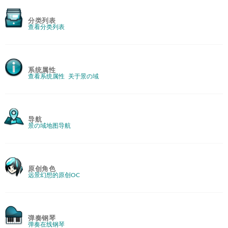
分类列表
查看分类列表
系统属性
查看系统属性
关于景の域
导航
景の域地图导航
原创角色
远景幻想的原创OC
弹奏钢琴
弹奏在线钢琴