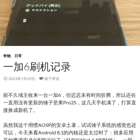
奇物
、
日常
一加6刷机记录
2023年7月29日
留下评论
前不久域主收来一台一加6，但迟迟未有时间折腾，所以还在
一直用没有更新的锤子坚果Pro2S，这几天手机满了，打算直
接换成新机了。
虽然我这个用惯AOSP的安卓土著，试试锤子系统的感觉也还
可以，今天来看Android 8.1的内核还是太过时了：很多应用
开始要求安卓9才能运行了（好似KitKat 4.4的时候），一眨