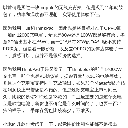
以前倒是买过一块mophie的无线充背夹，但是没到半年就鼓
包了，功率和温度都不理想，实际使用体验不佳。
因为我用一加和ThinkPad，因此先是将目标对准了OPPO跟
一加的12000充电宝，无论是80W还是100W都足够有余，毕
竟PD输出基本在65W，而一加6只有20W的DASH还不支持
PD快充。但是看一眼价格，以及去OPPO的实体店体验了一
下，质感可以，但并不是很经济的选择。
因为我用ThinkPad于是又看了一下thinkplus的那个14000W
充电宝，那个也是PD协议的，据说容量与X1C的电池等效，
并且这个充电宝支持同时充放输出，如果加个Magsafe贴片贴
在洞洞板上想着还是不错的。但是这款充电宝上市时间已
久，比较的所谓X1C还是18款的，而且最重要的是这个充电
宝是软包电池，新货也不确定是什么时间的了，也要一百出
头的样子，二手库存货也比较稀少，不敢买。
小米的几款也考虑了一下，感觉性价比和性能都不是很出