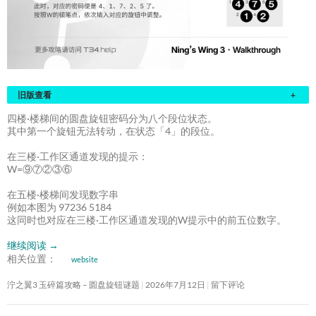
旧版查看
+
四楼·楼梯间的圆盘旋钮密码分为八个段位状态。
其中第一个旋钮无法转动，在状态「4」的段位。
在三楼·工作区通道发现的提示：
W=⑨⑦②③⑥
在五楼·楼梯间发现数字串
例如本图为 97236 5184
这同时也对应在三楼·工作区通道发现的W提示中的前五位数字。
继续阅读
→
相关位置：
website
泞之翼3 玉碎篇攻略 – 圆盘旋钮谜题
2026年7月12日
留下评论