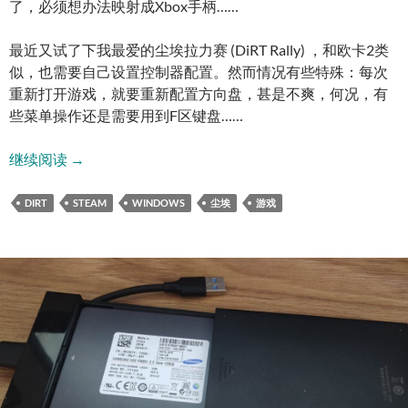
了，必须想办法映射成Xbox手柄……
最近又试了下我最爱的尘埃拉力赛 (DiRT Rally) ，和欧卡2类
似，也需要自己设置控制器配置。然而情况有些特殊：每次
重新打开游戏，就要重新配置方向盘，甚是不爽，何况，有
些菜单操作还是需要用到F区键盘……
配置北通168方向盘玩上《尘埃拉力赛》(DiRT Rally)
继续阅读
→
DIRT
STEAM
WINDOWS
尘埃
游戏