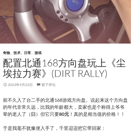
奇物
、
技术
、
日常
、
游戏
配置北通168方向盘玩上《尘
埃拉力赛》(DIRT RALLY)
2023年9月22日
留下评论
前不久入了台二手的北通168游戏方向盘。说起来这个方向盘
的年代非常久远，比我的年龄都大，卖家也是个称得上爷爷
辈的老人了（囧）但它只要
80元
！真的是相当值的价格！！
于是我毫不犹豫便入手了，千里迢迢把它带回家：