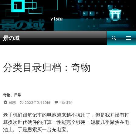
搜
景の域
索
跳
主菜单
至
正
文
分类目录归档：奇物
奇物
、
日常
日志
2025年5月10日
4条评论
老手机们跟笔记本的电池越来越不抗用了，但是我并没有打
算换次世代硬件的打算，性能完全够用，短板几乎聚焦在电
池上。于是思索买一台充电宝。