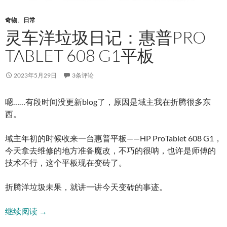
奇物
、
日常
灵车洋垃圾日记：惠普PRO
TABLET 608 G1平板
2023年5月29日
3条评论
嗯……有段时间没更新blog了，原因是域主我在折腾很多东
西。
域主年初的时候收来一台惠普平板——HP ProTablet 608 G1，
今天拿去维修的地方准备魔改，不巧的很呐，也许是师傅的
技术不行，这个平板现在变砖了。
折腾洋垃圾未果，就讲一讲今天变砖的事迹。
灵车洋垃圾日记：惠普Pro Tablet 608 G1平板
继续阅读
→