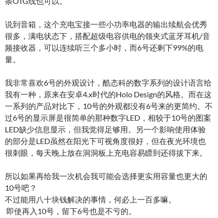
条OTG线也可以。
说到音箱，这个充电宝接一些小功率电器的输出续航会优秀
很多，满电状态下，搭配超级电容供电的领夹式蓝牙耳机/音
频接收器，可以连续听三个多小时，而6号还剩下99%的电
量。
我非常喜欢6号的外观设计，酷态科的数字系列的设计语言给
我有一种，原来在安卓4.x时代的Holo Design的风格。而在这
一系列的产品对比下，10号的外观都没有6号来的更简约。不
过6号的显示屏是很简单的那种数字LED，相较于10号的图案
LED缺少信息显示，但我觉得足够用。另一个影响使用体验
的部分是LED虽然在阳光下可视角度很好，但在夜光环境也
很刺眼，每天晚上放在洞洞板上充电容易瞟到还得拔下来。
所以如果再给我一次机会我可能会选择更实用容量也更大的
10号吧？
不过能用八十块钱解决的事情，何必上一百多嘛。
即使再入10号，留下6号也是不亏的。