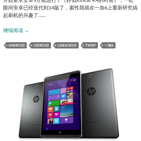
眼间安卓已经迭代到14版了，索性我就在一加6上重新研究搞
起刷机的兴趣了……
一加6刷机记录
继续阅读
→
ANDROID
CRDROID
LINEAGEOS
TWRP
一加6