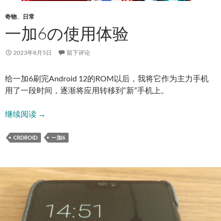
奇物
、
日常
一加6の使用体验
2023年8月5日
留下评论
给一加6刷完Android 12的ROM以后，我将它作为主力手机
用了一段时间，逐渐将应用转移到“新”手机上。
一加6の使用体验
继续阅读
→
CRDROID
一加6