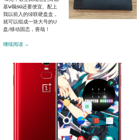
基
V我50
还要便宜。配上
我以前入的绿联硬盘盒，
就可以组成一块大号的U
盘/移动固态，善哉！
利用低价固态制作经济型PSSD移动硬盘
继续阅读
→