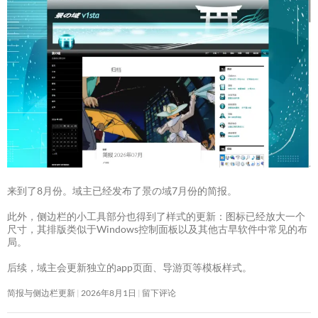
来到了8月份。域主已经发布了景の域7月份的简报。
此外，侧边栏的小工具部分也得到了样式的更新：图标已经放大一个
尺寸，其排版类似于Windows控制面板以及其他古早软件中常见的布
局。
后续，域主会更新独立的app页面、导游页等模板样式。
简报与侧边栏更新
2026年8月1日
留下评论