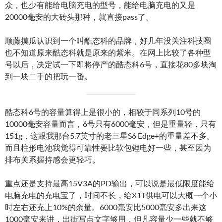
众，也少有能给电脑充电的型号，能给电脑充电的又是
20000毫安的大砖头那种，就直接pass了。
顺藤摸瓜认识到一个叫酷态科的品牌，好几年没关注科技圈
也不知道原来酷态科就是原来的紫米。在网上比较了各种型
号以后，决定试一下即将停产的酷态科6号，直接花80多块淘
到一块二手的把玩一番。
酷态科6号的容量算得上是很小的，相较于同系列10号的
10000毫安容量而言，6号只有6000毫安，但是重量轻，只有
151g，这跟我那台5.7英寸的老三星S6 Edge+的重量差不多。
而且柱形电池我觉得可靠性要比软包锂电好一些，甚至因为
排布关系握持感会更轻巧。
重点还是支持最高15V3A的PD输出，可以说是最低限度能给
电脑充电的充电宝了，时间不长，给X1T供电可以大概一个小
时左右还充上10%的余量。6000毫安比5000毫安多出来这
1000毫安来讲，出街写点文字够用，但凡容量少一些就不够