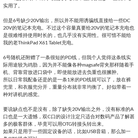
实用了。
但是6号缺少20V输出，所以并不能用诱骗线直接给一些DC
20V的笔记本充电。不过这个容量真要给20V的笔记本充电也
是很难维持使用时长的，也几乎没有实用性。很可惜不能给
我的老ThinkPad X61 Tablet充电。
6号随机还附赠了一条很短的PD线，但我个人觉得这条线实
际用途较为鸡肋，因为并不能像各种magsafe背夹那样随着手
机、背靠背放进口袋中，即使能放进去负重也很臃肿。
所以日常我配备还是的是一条1米的PD线就可以了，放在裤
兜里，和衣服兜分开，重量分布就非常均衡了。好似带着一
种对讲机的感觉。
要说缺点也不是没有，除了缺失20V输出之外，没有标准的A
口也是一大遗憾，双C口的设计注定只适合对数码产品了解甚
多的极客群体，毕竟可以用OTG转接头转出来。
如果只是用于一些固定设备的话，比如USB音箱，那么加一