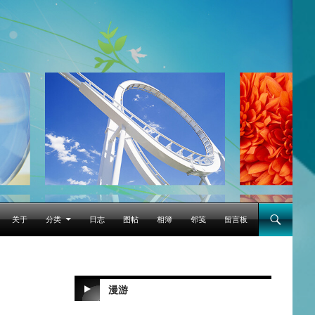
跳至正文
关于
分类
日志
图帖
相簿
邻笺
留言板
漫游