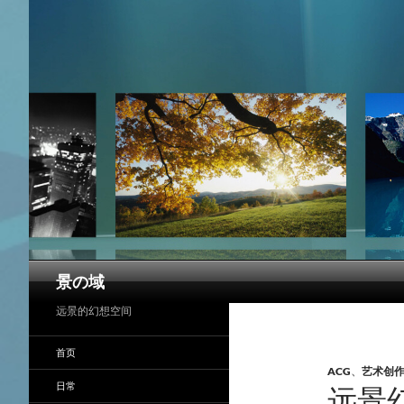
搜
景の域
索
远景的幻想空间
首页
ACG
、
艺术创
日常
远景