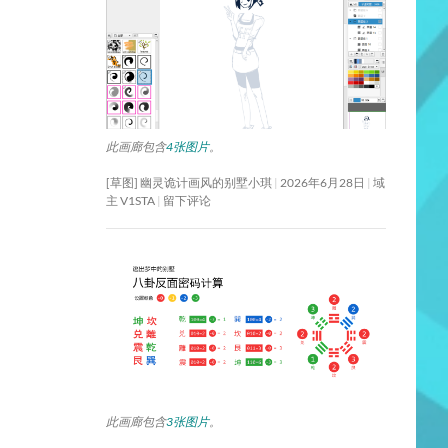
此画廊包含
4张图片
。
[草图] 幽灵诡计画风的别墅小琪
2026年6月28日
域
主 V1STA
留下评论
此画廊包含
3张图片
。