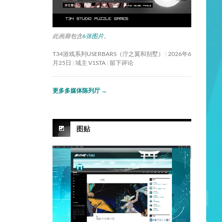
此画廊包含
6张图片
。
T34游戏系列USERBARS（泞之翼和别墅）
2026年6
月25日
域主 V1STA
留下评论
更多多媒体陈列厅
→
图贴