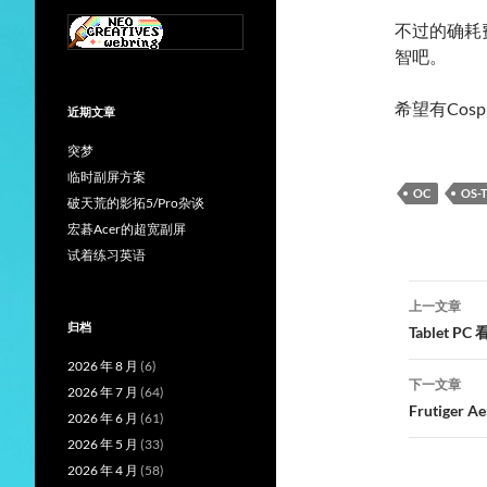
不过的确耗
智吧。
希望有Cos
近期文章
突梦
临时副屏方案
OC
OS-
破天荒的影拓5/Pro杂谈
宏碁Acer的超宽副屏
试着练习英语
文
上一文章
章
归档
Tablet 
导
2026 年 8 月
(6)
下一文章
2026 年 7 月
(64)
航
Frutiger 
2026 年 6 月
(61)
2026 年 5 月
(33)
2026 年 4 月
(58)