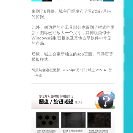
来到了8月份。域主已经发布了景の域7月份
的简报。
此外，侧边栏的小工具部分也得到了样式的更
新：图标已经放大一个尺寸，其排版类似于
Windows控制面板以及其他古早软件中常见
的布局。
后续，域主会更新独立的app页面、导游页等
模板样式。
简报与侧边栏更新
2026年8月1日
域主 V1STA
留
下评论