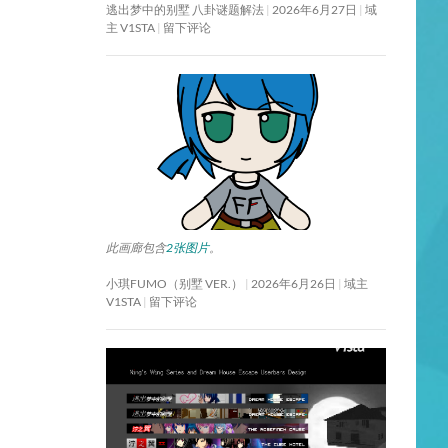
逃出梦中的别墅 八卦谜题解法
2026年6月27日
域
主 V1STA
留下评论
此画廊包含
2张图片
。
小琪FUMO（别墅 VER.）
2026年6月26日
域主
V1STA
留下评论