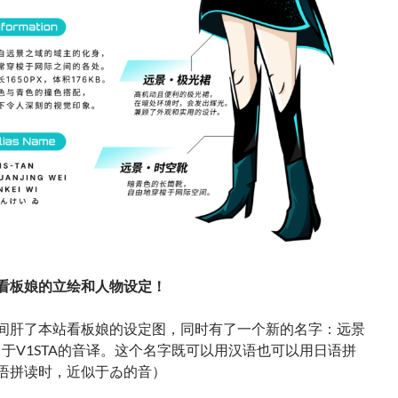
看板娘的立绘和人物设定！
间肝了本站看板娘的设定图，同时有了一个新的名字：远景
 来自于V1STA的音译。这个名字既可以用汉语也可以用日语拼
语拼读时，近似于ゐ的音）