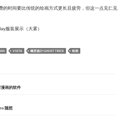
费的时间要比传统的绘画方式更长且疲劳，但这一点见仁见
play服装展示（大雾）
TAN
V1STA
幽灵诡计 GHOST TRICK
绘画
PC 看漫画的软件
Aero 随想