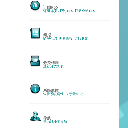
订阅RSS
订阅 本页 / 评论 RSS
订阅全站 RSS
简报
简报介绍
查看简报
订阅 RSS
分类列表
查看分类列表
系统属性
查看系统属性
关于景の域
导航
景の域地图导航