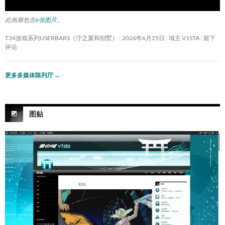
此画廊包含
6张图片
。
T34游戏系列USERBARS（泞之翼和别墅）
2026年6月25日
域主 V1STA
留下
评论
更多多媒体陈列厅
→
图贴