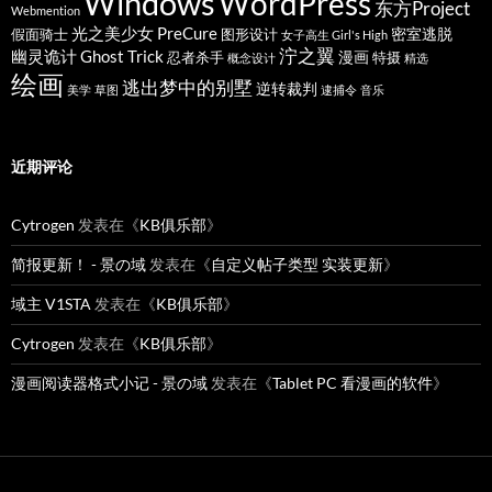
Windows
WordPress
东方Project
Webmention
光之美少女 PreCure
密室逃脱
假面骑士
图形设计
女子高生 Girl's High
泞之翼
幽灵诡计 Ghost Trick
漫画
忍者杀手
特摄
概念设计
精选
绘画
逃出梦中的别墅
逆转裁判
美学
草图
逮捕令
音乐
近期评论
Cytrogen
发表在《
KB俱乐部
》
简报更新！ - 景の域
发表在《
自定义帖子类型 实装更新
》
域主 V1STA
发表在《
KB俱乐部
》
Cytrogen
发表在《
KB俱乐部
》
漫画阅读器格式小记 - 景の域
发表在《
Tablet PC 看漫画的软件
》