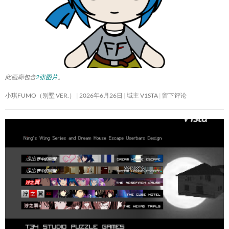
此画廊包含
2张图片
。
小琪FUMO（别墅 VER.）
2026年6月26日
域主 V1STA
留下评论