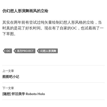
仿幻想人形演舞画风的立绘
其实在两年前有尝试过纯矢量绘制幻想人形风格的立绘，当
时真的是花了好长时间。现在有了自家的OC，也试着画了一
下草图。
OC
东方PROJECT
幻想人形演舞
文
上一文章
章
图图吧小记
导
下一文章
航
[随想] 怀旧美学 Roboto Holo