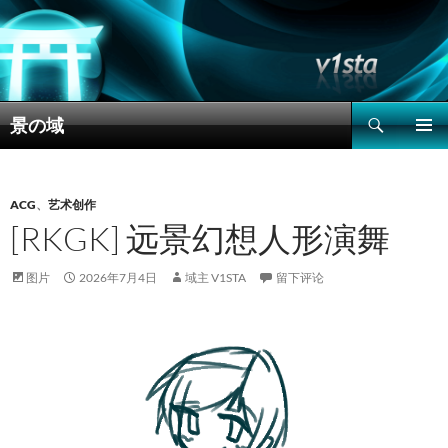
搜
景の域
索
跳
主菜单
至
正
文
ACG
、
艺术创作
[RKGK] 远景幻想人形演舞
图片
2026年7月4日
域主 V1STA
留下评论