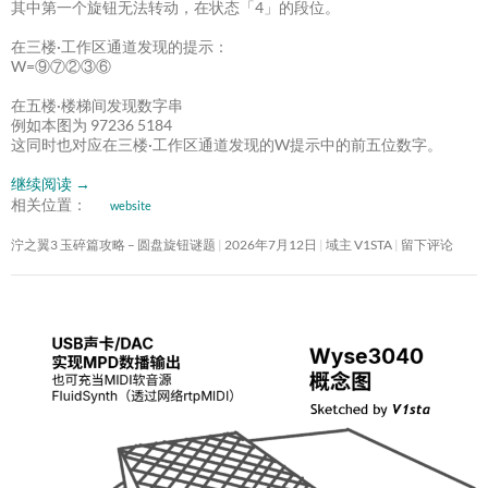
其中第一个旋钮无法转动，在状态「4」的段位。
在三楼·工作区通道发现的提示：
W=⑨⑦②③⑥
在五楼·楼梯间发现数字串
例如本图为 97236 5184
这同时也对应在三楼·工作区通道发现的W提示中的前五位数字。
继续阅读
→
相关位置：
website
泞之翼3 玉碎篇攻略 – 圆盘旋钮谜题
2026年7月12日
域主 V1STA
留下评论