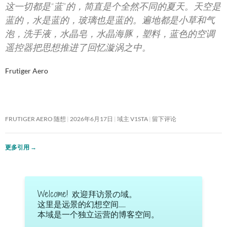
这一切都是“蓝”的，简直是个全然不同的夏天。天空是
蓝的，水是蓝的，玻璃也是蓝的。遍地都是小草和气
泡，洗手液，水晶皂，水晶海豚，塑料，蓝色的空调
遥控器把思想推进了回忆漩涡之中。
Frutiger Aero
FRUTIGER AERO 随想
2026年6月17日
域主 V1STA
留下评论
更多引用
→
Welcome! 欢迎拜访景の域。
这里是远景的幻想空间……
本域是一个独立运营的博客空间。