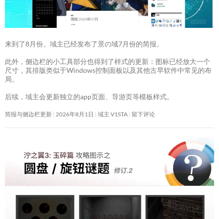
来到了8月份。域主已经发布了景の域7月份的简报。
此外，侧边栏的小工具部分也得到了样式的更新：图标已经放大一个
尺寸，其排版类似于Windows控制面板以及其他古早软件中常见的布
局。
后续，域主会更新独立的app页面、导游页等模板样式。
简报与侧边栏更新
2026年8月1日
域主 V1STA
留下评论