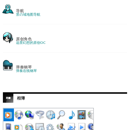
导航
景の域地图导航
原创角色
远景幻想的原创OC
弹奏钢琴
弹奏在线钢琴
相簿