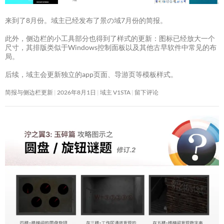
来到了8月份。域主已经发布了景の域7月份的简报。
此外，侧边栏的小工具部分也得到了样式的更新：图标已经放大一个
尺寸，其排版类似于Windows控制面板以及其他古早软件中常见的布
局。
后续，域主会更新独立的app页面、导游页等模板样式。
简报与侧边栏更新
2026年8月1日
域主 V1STA
留下评论