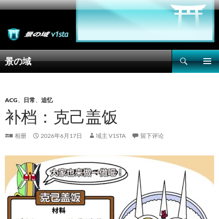
搜
景の域
索
跳
主菜单
至
正
文
ACG
、
日常
、
追忆
补档：克己盖饭
相册
2026年6月17日
域主 V1STA
留下评论