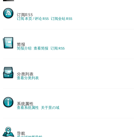
订阅RSS
订阅 本页 / 评论 RSS
订阅全站 RSS
简报
简报介绍
查看简报
订阅 RSS
分类列表
查看分类列表
系统属性
查看系统属性
关于景の域
导航