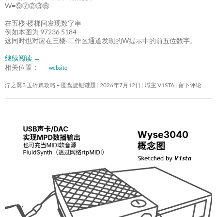
W=⑨⑦②③⑥
在五楼·楼梯间发现数字串
例如本图为 97236 5184
这同时也对应在三楼·工作区通道发现的W提示中的前五位数字。
继续阅读
→
相关位置：
website
泞之翼3 玉碎篇攻略 – 圆盘旋钮谜题
2026年7月12日
域主 V1STA
留下评论