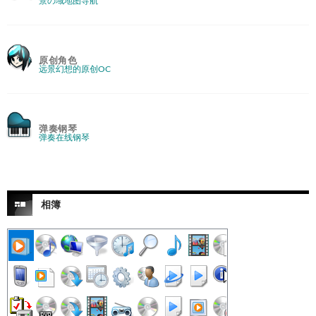
景の域地图导航
原创角色
远景幻想的原创OC
弹奏钢琴
弹奏在线钢琴
相簿