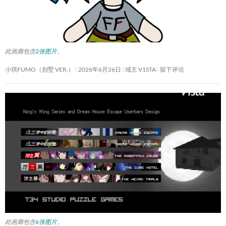
此画廊包含
2张图片
。
小琪FUMO（别墅 VER.）
2026年6月26日
域主 V1STA
留下评论
此画廊包含
6张图片
。