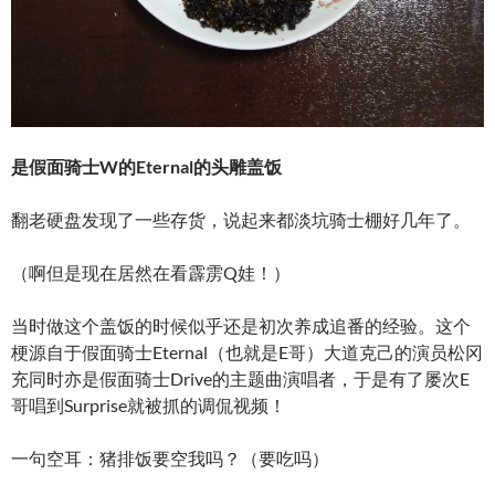
是假面骑士W的Eternal的头雕盖饭
翻老硬盘发现了一些存货，说起来都淡坑骑士棚好几年了。
（啊但是现在居然在看霹雳Q娃！）
当时做这个盖饭的时候似乎还是初次养成追番的经验。这个
梗源自于假面骑士Eternal（也就是E哥）大道克己的演员松冈
充同时亦是假面骑士Drive的主题曲演唱者，于是有了屡次E
哥唱到Surprise就被抓的调侃视频！
一句空耳：猪排饭要空我吗？（要吃吗）