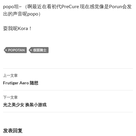
popo坦~ （啊最近在看初代PreCure 现在感觉像是Porun会发
出的声音呢popo）
耍我呢Kora！
POPOTAN
假面骑士
文
上一文章
章
Frutiger Aero 随想
导
下一文章
航
光之美少女 换装小游戏
发表回复