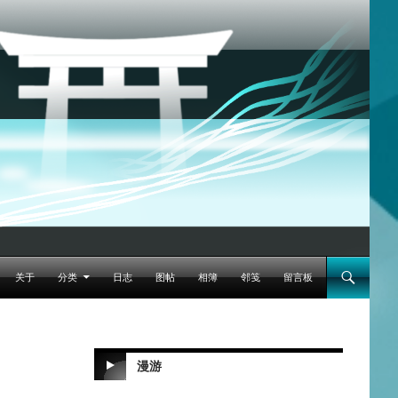
跳至正文
关于
分类
日志
图帖
相簿
邻笺
留言板
漫游