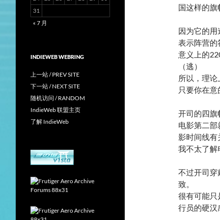
国这样的旗
31
« 7 月
因为它的用
表示阵营的
意义上的2
INDIEWEB WEBRING
（逃）
上一站 / PREV SITE
所以，理论上
下一站 / NEXT SITE
只要你在意
随机访问 / RANDOM
IndieWeb 联盟主页
开司的四旗
了解 IndieWeb
电影第二部
影时间线有
我不太了解
不过开司穿
致。
很有可能只
行员的硬汉