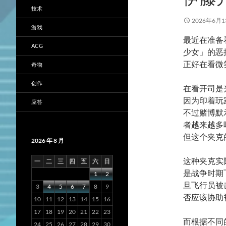
技术
2026年6月1
游戏
最近在准备
ACG
少女」的恶
正好在看微
奇物
创作
在看开司是
因为印着玩
应答
不过赌博默
者越来越多
但这个夹克
2026 年 8 月
这种夹克实际
一
二
三
四
五
六
日
是战争时期
1
2
旦飞行员被
3
4
5
6
7
8
9
否应该协助
10
11
12
13
14
15
16
17
18
19
20
21
22
23
而根据不同
24
25
26
27
28
29
30