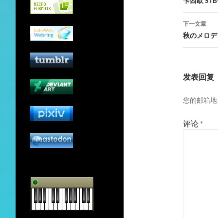
章
卡西欧 ST
导
下一文章
航
秋のメロデ
发表回复
您的邮箱地
评论
*