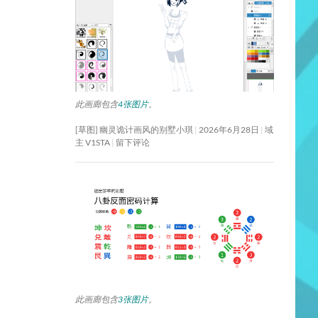
此画廊包含
4张图片
。
[草图] 幽灵诡计画风的别墅小琪
2026年6月28日
域
主 V1STA
留下评论
此画廊包含
3张图片
。