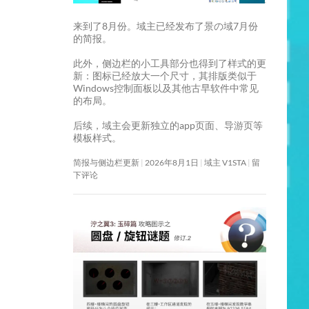
来到了8月份。域主已经发布了景の域7月份
的简报。
此外，侧边栏的小工具部分也得到了样式的更
新：图标已经放大一个尺寸，其排版类似于
Windows控制面板以及其他古早软件中常见
的布局。
后续，域主会更新独立的app页面、导游页等
模板样式。
简报与侧边栏更新
2026年8月1日
域主 V1STA
留
下评论