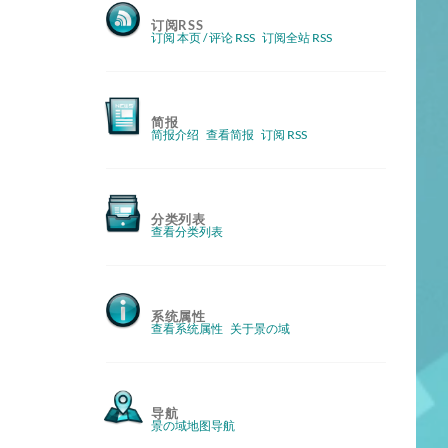
订阅RSS
订阅 本页 / 评论 RSS
订阅全站 RSS
简报
简报介绍
查看简报
订阅 RSS
分类列表
查看分类列表
系统属性
查看系统属性
关于景の域
导航
景の域地图导航