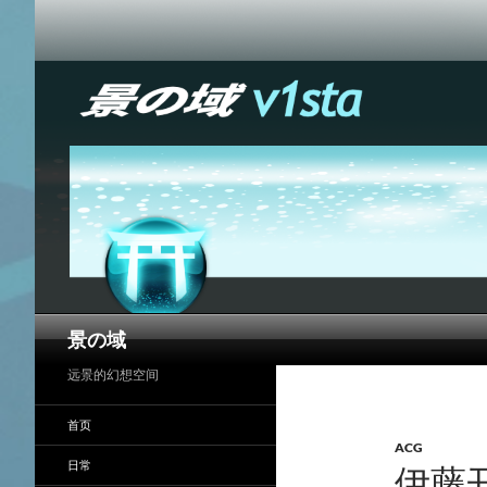
搜
景の域
索
远景的幻想空间
首页
ACG
日常
伊藤