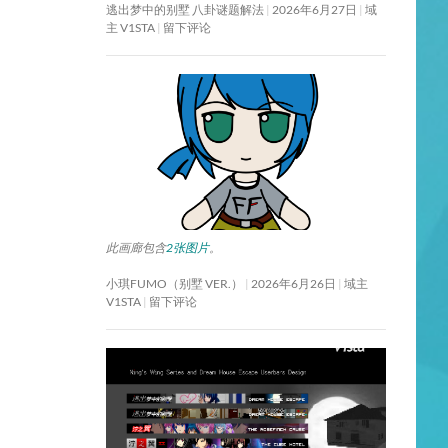
逃出梦中的别墅 八卦谜题解法
2026年6月27日
域
主 V1STA
留下评论
此画廊包含
2张图片
。
小琪FUMO（别墅 VER.）
2026年6月26日
域主
V1STA
留下评论