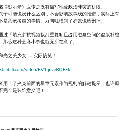
赌博默示录》应该是没有描写地缘政治冲突的桥段。
旗子可能也没什么区别，不会影响故事线的推进，实际上有
不是我该考虑的事情。万句吐槽到了岁数也该删掉。
通过「填充梦核视频拨乱重复帧且占用磁盘空间的盗版补档
，那么这种芝麻小事也就无所在意了。
和光之美少女……实际搞笑！
.bilibili.com/video/BV1quzeBQEEk
者用上了夹克前面的星章元素作为规则的解谜提示，也许原
不完全是装饰意义吧！