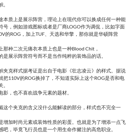
帜。
途本质上是展示阵营，理论上在现代你可以换成任何一种能
符号，例如游戏图标或者是厂商LOGO作为调侃，比如字面
20V的ROG，加上TUF、天选和华擎，那你就是华硕阵营
那种二次元痛衣本质上也是一种Blood Chit，
的是展示阵营符号而不是当作纯粹的装饰品的话。
帜夹克样式据考证是出自于电影《壮志凌云》的样式。据说
就把110V的ROG换掉了，不知道实际上这个ROG是否和电
关。
电影，也不喜欢战争元素的题材。
戴这个夹克的含义没什么能解读的部分，样式也不完全一
是增加时尚元素或装饰性质的彩蛋。也就是为了增添一点飞
感吧，毕竟飞行员也是一个用生命作赌注的高危职业。