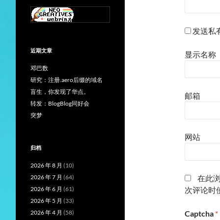
发送私
近期文章
显示名称
邓巴数
研究：注册.aero后缀的域名
盲生，你发现了华点。
邮箱
转发：BlogBlog同好会
突梦
网站
归档
2026 年 8 月
(10)
2026 年 7 月
(64)
在此
2026 年 6 月
(61)
次评论时
2026 年 5 月
(33)
2026 年 4 月
(58)
Captcha
*