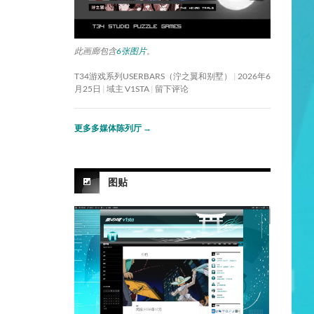
此画廊包含
6张图片
。
T34游戏系列USERBARS（泞之翼和别墅）
2026年6
月25日
域主 V1STA
留下评论
更多多媒体陈列厅
→
图贴