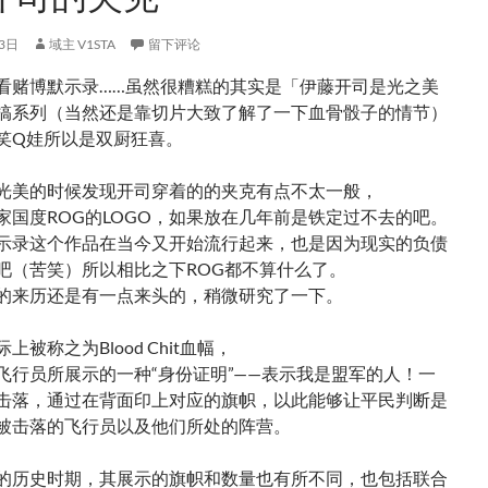
3日
域主 V1STA
留下评论
看赌博默示录……虽然很糟糕的其实是「伊藤开司是光之美
搞系列（当然还是靠切片大致了解了一下血骨骰子的情节）
笑Q娃所以是双厨狂喜。
光美的时候发现开司穿着的的夹克有点不太一般，
家国度ROG的LOGO，如果放在几年前是铁定过不去的吧。
示录这个作品在当今又开始流行起来，也是因为现实的负债
吧（苦笑）所以相比之下ROG都不算什么了。
的来历还是有一点来头的，稍微研究了一下。
上被称之为Blood Chit血幅，
飞行员所展示的一种“身份证明”——表示我是盟军的人！一
击落，通过在背面印上对应的旗帜，以此能够让平民判断是
被击落的飞行员以及他们所处的阵营。
的历史时期，其展示的旗帜和数量也有所不同，也包括联合