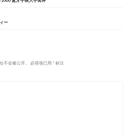
B-1000 蓝牙手表入手简评
ィー
址不会被公开。
必填项已用
*
标注