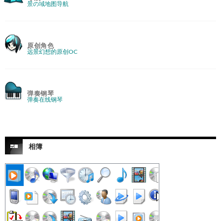
景の域地图导航
原创角色
远景幻想的原创OC
弹奏钢琴
弹奏在线钢琴
相簿