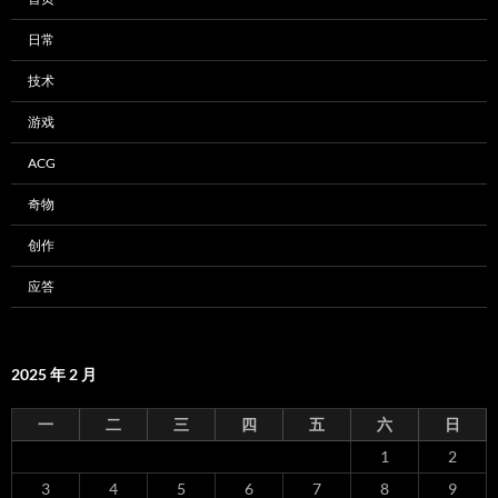
日常
技术
游戏
ACG
奇物
创作
应答
2025 年 2 月
一
二
三
四
五
六
日
1
2
3
4
5
6
7
8
9