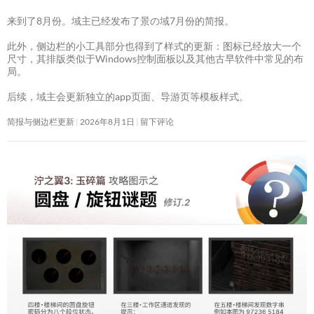
来到了8月份。域主已经发布了景の域7月份的简报。
此外，侧边栏的小工具部分也得到了样式的更新：图标已经放大一个
尺寸，其排版类似于Windows控制面板以及其他古早软件中常见的布
局。
后续，域主会更新独立的app页面、导游页等模板样式。
简报与侧边栏更新
2026年8月1日
留下评论