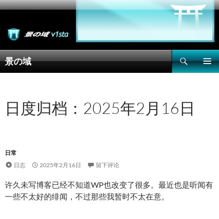
搜
景の域
索
跳
主菜单
至
正
文
日度归档：2025年2月16日
日常
日志
2025年2月16日
留下评论
许久未写博客已经不知道WP也改变了很多。最近也是听闻有
一些不太好的绯闻，不过那些我暂时不太在意。