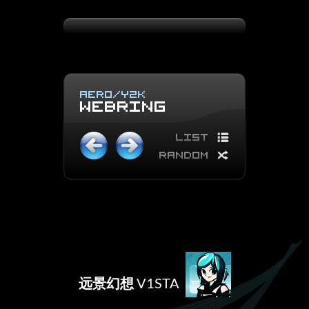
远景幻想
V1STA