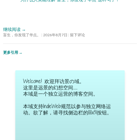
继续阅读
→
盲生，你发现了华点。
2026年8月7日
留下评论
更多引用
→
Welcome! 欢迎拜访景の域。
这里是远景的幻想空间……
本域是一个独立运营的博客空间。
本域支持IndieWeb规范以参与独立网络运
动。欲了解，请寻找侧边栏的88x31按钮。