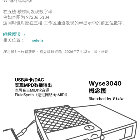
W=⑨⑦②③⑥
在五楼·楼梯间发现数字串
例如本图为 97236 5184
这同时也对应在三楼·工作区通道发现的W提示中的前五位数字。
继续阅读
→
相关位置：
website
泞之翼3 玉碎篇攻略 – 圆盘旋钮谜题
2026年7月12日
留下评论