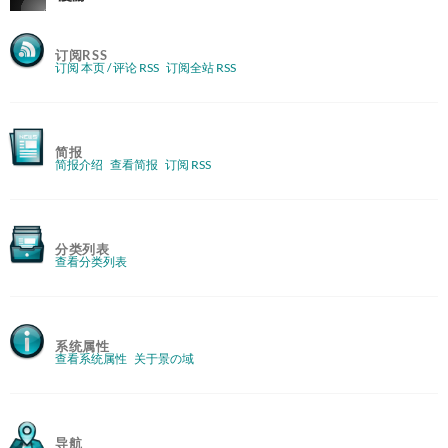
订阅RSS
订阅 本页 / 评论 RSS
订阅全站 RSS
简报
简报介绍
查看简报
订阅 RSS
分类列表
查看分类列表
系统属性
查看系统属性
关于景の域
导航