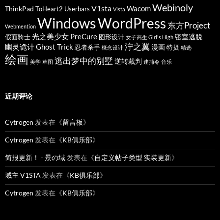
Webinoly
V1sta
Wacom
ThinkPad
ToHeart2
Userbars
Vista
Windows
WordPress
东方Project
Webmention
光之美少女 PreCure
密室逃脱
假面骑士
图形设计
女子高生 Girl's High
泞之翼
幽灵诡计 Ghost Trick
漫画
忍者杀手
特摄
概念设计
精选
绘画
逃出梦中的别墅
逆转裁判
美学
草图
逮捕令
音乐
近期评论
Cytrogen
发表在《
留言板
》
Cytrogen
发表在《
KB俱乐部
》
简报更新！ - 景の域
发表在《
自定义帖子类型 实装更新
》
域主 V1STA
发表在《
KB俱乐部
》
Cytrogen
发表在《
KB俱乐部
》