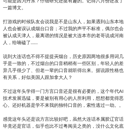
可能是因为丹东？仔细研究还挺有趣的。记得八月份还发了
一篇博文。
打游戏的时候队友会说我是不是山东人，如果遇到山东本地
人也会被误认成烟台口音；不过我的声平不标准，偶尔也会
被认成天津人，最离谱的情况是被大连本市的老哥说成河南
人，给喃磕了……
说到大连话也不得不提提
灭
烟台，历史原因两地很多用词几
乎是一致的，不过烟台的口音稍稍有一些区别，年轻人的差
异几乎很少了、但老一辈的口音就听得出来。据说跟性格也
有关系，好似美国人跟加拿大人？
不过这年头学得一门方言口音还是很有必要的，这个年代AI
技术发展迅猛，要是被别有用心的人所利用，想想都觉得恶
心。还好机器是学不来我的独特口音的，索性逃过一劫。。
感觉这年头还是说方言比较好吧，虽然大连话本属胶辽官话
毕竟还是官话，似乎也比不过粤闽吴之类的，没什么文化底