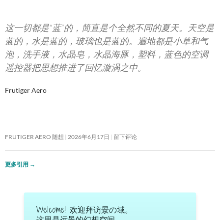
这一切都是“蓝”的，简直是个全然不同的夏天。天空是
蓝的，水是蓝的，玻璃也是蓝的。遍地都是小草和气
泡，洗手液，水晶皂，水晶海豚，塑料，蓝色的空调
遥控器把思想推进了回忆漩涡之中。
Frutiger Aero
FRUTIGER AERO 随想
2026年6月17日
留下评论
更多引用
→
Welcome! 欢迎拜访景の域。
这里是远景的幻想空间……