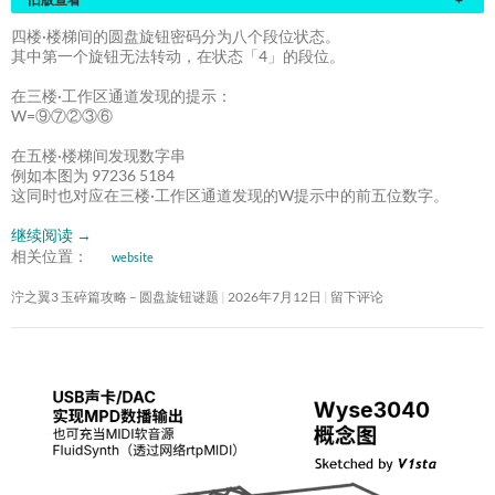
四楼·楼梯间的圆盘旋钮密码分为八个段位状态。
其中第一个旋钮无法转动，在状态「4」的段位。
在三楼·工作区通道发现的提示：
W=⑨⑦②③⑥
在五楼·楼梯间发现数字串
例如本图为 97236 5184
这同时也对应在三楼·工作区通道发现的W提示中的前五位数字。
继续阅读
→
相关位置：
website
泞之翼3 玉碎篇攻略 – 圆盘旋钮谜题
2026年7月12日
留下评论