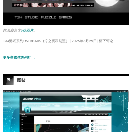
此画廊包含
6张图片
。
T34游戏系列USERBARS（泞之翼和别墅）
2026年6月25日
留下评论
更多多媒体陈列厅
→
图贴