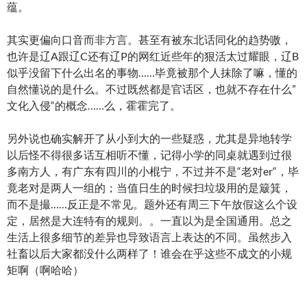
蕴。
其实更偏向口音而非方言。甚至有被东北话同化的趋势嗷，
也许是辽A跟辽C还有辽P的网红近些年的狠活太过耀眼，辽B
似乎没留下什么出名的事物……毕竟被那个人抹除了嘛，懂的
自然懂说的是什么。不过既然都是官话区，也就不存在什么”
文化入侵“的概念……么，霍霍完了。
另外说也确实解开了从小到大的一些疑惑，尤其是异地转学
以后怪不得很多话互相听不懂，记得小学的同桌就遇到过很
多南方人，有广东有四川的小棍宁，不过并不是“老对er“，毕
竟老对是两人一组的；当值日生的时候扫垃圾用的是簸箕，
而不是撮……反正是不常见。题外还有周三下午放假这么个设
定，居然是大连特有的规则。。一直以为是全国通用。总之
生活上很多细节的差异也导致语言上表达的不同。虽然步入
社畜以后大家都没什么两样了！谁会在乎这些不成文的小规
矩啊（啊哈哈）