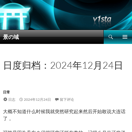
搜
景の域
索
跳
主菜单
至
正
文
日度归档：2024年12月24日
日常
日志
2024年12月24日
留下评论
大概不知道什么时候我就突然研究起来然后开始敢说大连话
了，