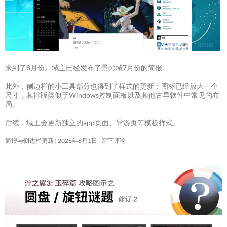
来到了8月份。域主已经发布了景の域7月份的简报。
此外，侧边栏的小工具部分也得到了样式的更新：图标已经放大一个
尺寸，其排版类似于Windows控制面板以及其他古早软件中常见的布
局。
后续，域主会更新独立的app页面、导游页等模板样式。
简报与侧边栏更新
2026年8月1日
留下评论