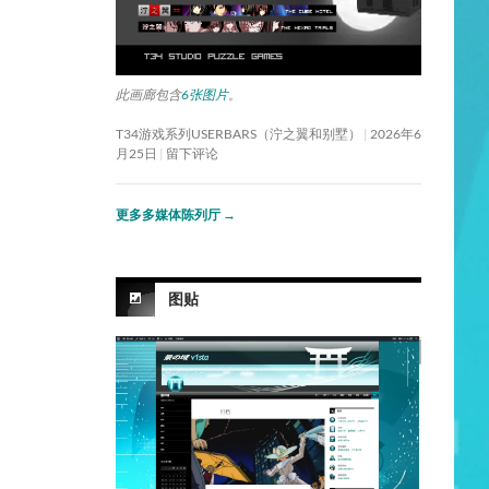
此画廊包含
6张图片
。
T34游戏系列USERBARS（泞之翼和别墅）
2026年6
月25日
留下评论
更多多媒体陈列厅
→
图贴