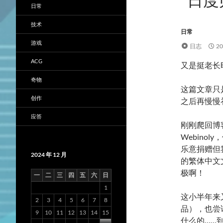
日常
技术
日常
游戏
日志
2
ACG
又是挺老长
奇物
这篇文章只
创作
之后再慢慢
应答
刚刚爬回博
Webino
乐意捐赠但我
2024 年 12 月
的繁体中文
极啊！
一
二
三
四
五
六
日
1
这小半年来
2
3
4
5
6
7
8
品），也尝
9
10
11
12
13
14
15
什么的……