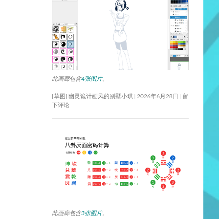
此画廊包含
4张图片
。
[草图] 幽灵诡计画风的别墅小琪
2026年6月28日
留
下评论
此画廊包含
3张图片
。