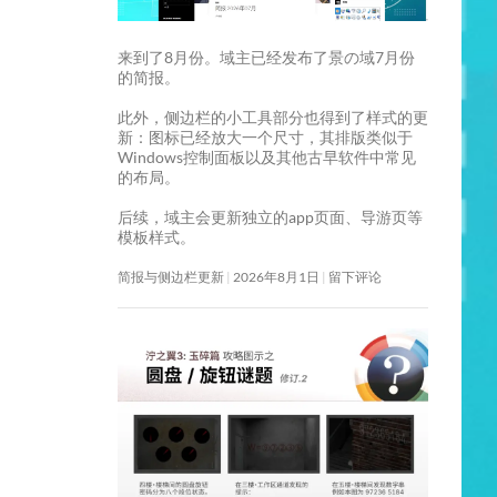
来到了8月份。域主已经发布了景の域7月份
的简报。
此外，侧边栏的小工具部分也得到了样式的更
新：图标已经放大一个尺寸，其排版类似于
Windows控制面板以及其他古早软件中常见
的布局。
后续，域主会更新独立的app页面、导游页等
模板样式。
简报与侧边栏更新
2026年8月1日
留下评论