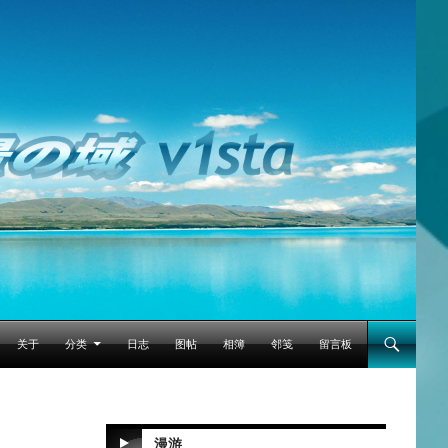
跳至正文
关于
分类
日志
图帖
相簿
邻笺
留言板
漫游