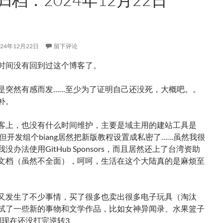
024年12月22日
留下评论
时间没有回到过这个博客了。
是突然有感而发……至少为了证明自己还没死，大概吧。。
补。
客上，也没有什么时间维护，主要是域主用的建站工具是
ly，但开发组个biang居然把新版教程设置成私密了……虽然我很
没办法使用GitHub Sponsors，而且居然还上了台湾资助
文档（虽然不全面），呵呵，生活在这个大陆真的是麻烦至
又发生了不少事情，买了很多也卖出很多电子玩具（淘汰
试了一些新的事物和文学作品，比如女神异闻录、水果篮子
到现在还没打完逆转3