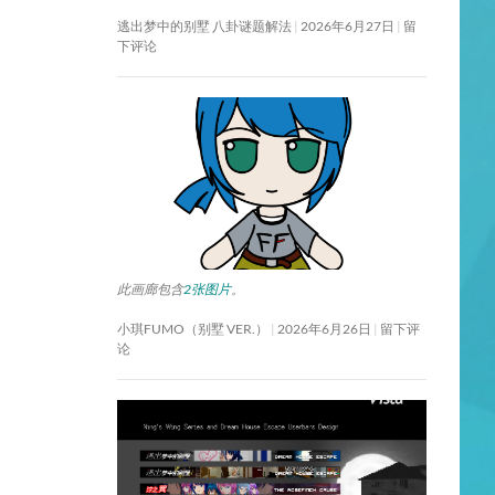
逃出梦中的别墅 八卦谜题解法
2026年6月27日
留
下评论
此画廊包含
2张图片
。
小琪FUMO（别墅 VER.）
2026年6月26日
留下评
论