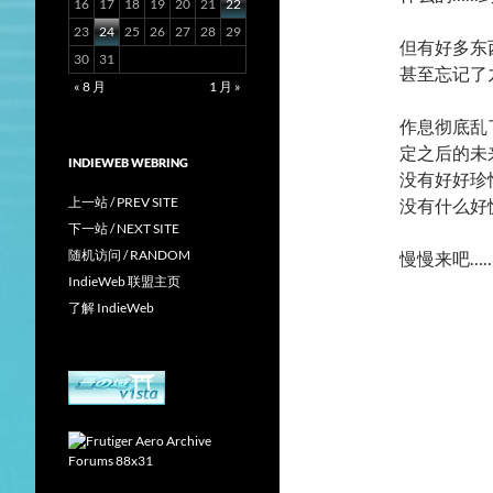
16
17
18
19
20
21
22
23
24
25
26
27
28
29
但有好多东
30
31
甚至忘记了
« 8 月
1 月 »
作息彻底乱
定之后的未
INDIEWEB WEBRING
没有好好珍
上一站 / PREV SITE
没有什么好
下一站 / NEXT SITE
随机访问 / RANDOM
慢慢来吧……
IndieWeb 联盟主页
了解 IndieWeb