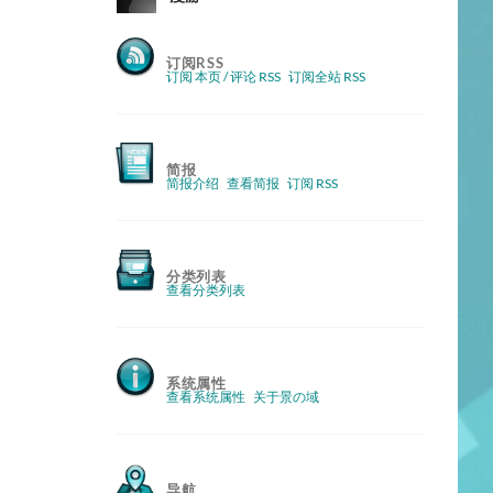
订阅RSS
订阅 本页 / 评论 RSS
订阅全站 RSS
简报
简报介绍
查看简报
订阅 RSS
分类列表
查看分类列表
系统属性
查看系统属性
关于景の域
导航