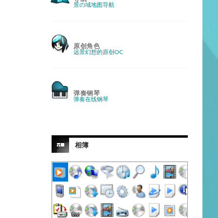
景の域地图导航
原创角色
远景幻想的原创OC
弹奏钢琴
弹奏在线钢琴
相簿