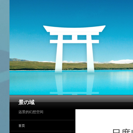
搜
景の域
索
远景的幻想空间
首页
日度