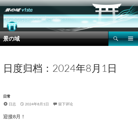
搜
景の域
索
跳
主菜单
至
正
文
日度归档：2024年8月1日
日常
日志
2024年8月1日
留下评论
迎接8月！