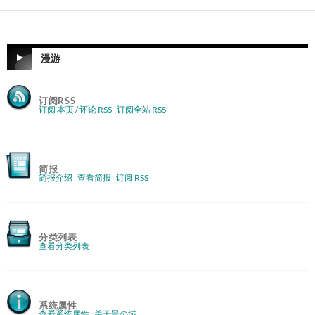
漫游
订阅RSS
订阅 本页 / 评论 RSS
订阅全站 RSS
简报
简报介绍
查看简报
订阅 RSS
分类列表
查看分类列表
系统属性
查看系统属性
关于景の域