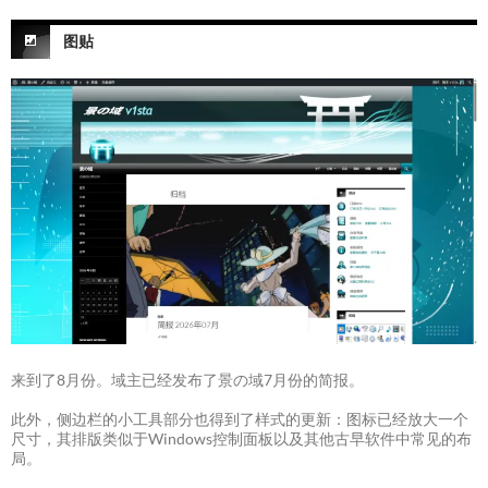
图贴
来到了8月份。域主已经发布了景の域7月份的简报。
此外，侧边栏的小工具部分也得到了样式的更新：图标已经放大一个
尺寸，其排版类似于Windows控制面板以及其他古早软件中常见的布
局。