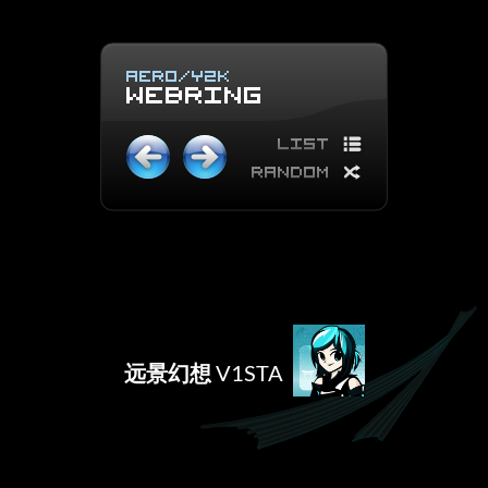
远景幻想
V1STA