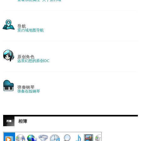
导航
景の域地图导航
原创角色
远景幻想的原创OC
弹奏钢琴
弹奏在线钢琴
相簿