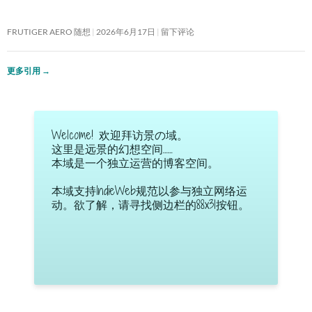
FRUTIGER AERO 随想
2026年6月17日
留下评论
更多引用
→
Welcome! 欢迎拜访景の域。
这里是远景的幻想空间……
本域是一个独立运营的博客空间。
本域支持IndieWeb规范以参与独立网络运
动。欲了解，请寻找侧边栏的88x31按钮。