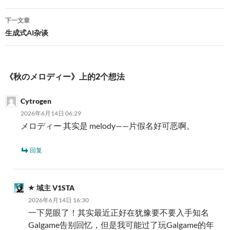
导
下一文章
航
生成式AI杂谈
《秋のメロディー》上的2个想法
Cytrogen
2026年6月14日 06:29
メロディー 其实是 melody——片假名好可恶啊。
回复
域主 V1STA
2026年6月14日 16:30
一下晃眼了！其实最近正好在犹豫要不要入手知名
Galgame告别回忆，但是我可能过了玩Galgame的年