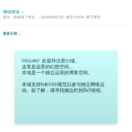
继续阅读
→
盲生，你发现了华点。
2026年8月7日
域主 V1STA
留下评论
更多引用
→
Welcome! 欢迎拜访景の域。
这里是远景的幻想空间……
本域是一个独立运营的博客空间。
本域支持IndieWeb规范以参与独立网络运
动。欲了解，请寻找侧边栏的88x31按钮。