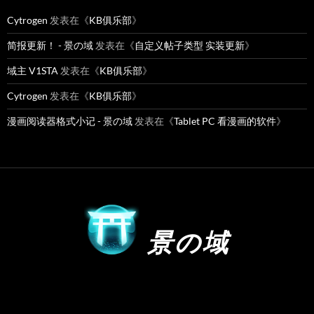
Cytrogen
发表在《
KB俱乐部
》
简报更新！ - 景の域
发表在《
自定义帖子类型 实装更新
》
域主 V1STA
发表在《
KB俱乐部
》
Cytrogen
发表在《
KB俱乐部
》
漫画阅读器格式小记 - 景の域
发表在《
Tablet PC 看漫画的软件
》
景の域