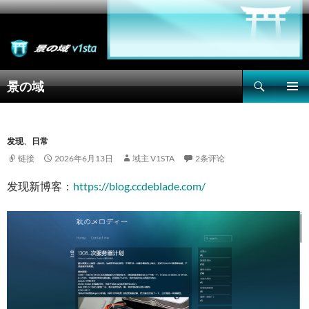
搜
景の域
索
跳
主菜单
至
正
文
发现
、
日常
链接
2026年6月13日
域主 V1STA
2条评论
发现新博客：
https://blog.ccdeblade.com/