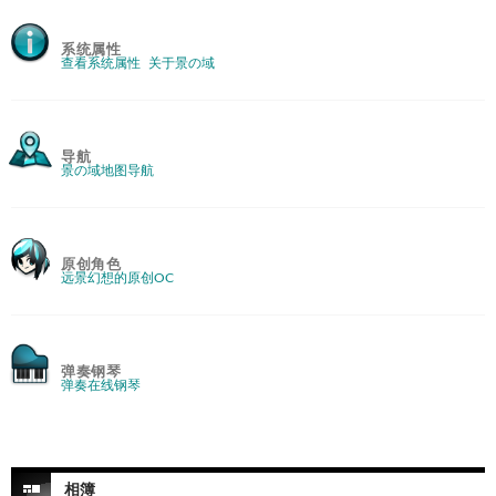
系统属性
查看系统属性
关于景の域
导航
景の域地图导航
原创角色
远景幻想的原创OC
弹奏钢琴
弹奏在线钢琴
相簿