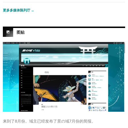
更多多媒体陈列厅
→
图贴
来到了8月份。域主已经发布了景の域7月份的简报。