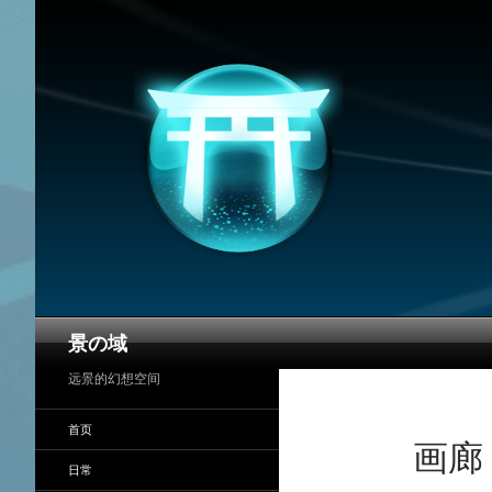
搜
景の域
索
远景的幻想空间
首页
画廊
日常