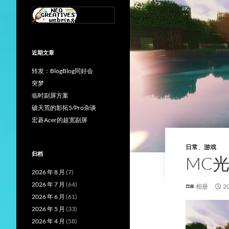
近期文章
转发：BlogBlog同好会
突梦
临时副屏方案
破天荒的影拓5/Pro杂谈
宏碁Acer的超宽副屏
日常
、
游戏
归档
MC
2026 年 8 月
(7)
2026 年 7 月
(64)
相册
2
2026 年 6 月
(61)
2026 年 5 月
(33)
2026 年 4 月
(58)