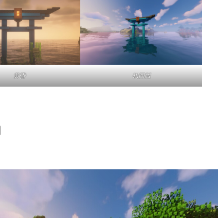
黄昏
初回版
景幻想之域——MC摄影