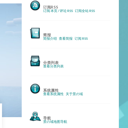
订阅RSS
订阅 本页 / 评论 RSS
订阅全站 RSS
简报
简报介绍
查看简报
订阅 RSS
分类列表
查看分类列表
系统属性
查看系统属性
关于景の域
导航
景の域地图导航