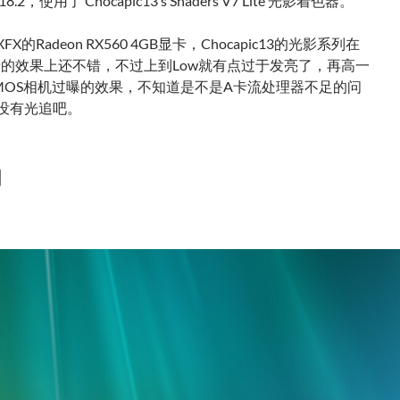
 1.18.2，使用了 Chocapic13’s Shaders V7 Lite 光影着色器。
X的Radeon RX560 4GB显卡，Chocapic13的光影系列在
卡的效果上还不错，不过上到Low就有点过于发亮了，再高一
MOS相机过曝的效果，不知道是不是A卡流处理器不足的问
没有光追吧。