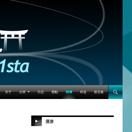
跳至正文
关于
分类
日志
图帖
相簿
邻笺
留言板
漫游