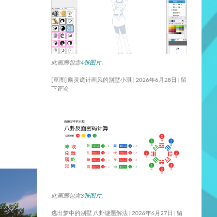
此画廊包含
4张图片
。
[草图] 幽灵诡计画风的别墅小琪
2026年6月28日
留
下评论
此画廊包含
3张图片
。
逃出梦中的别墅 八卦谜题解法
2026年6月27日
留