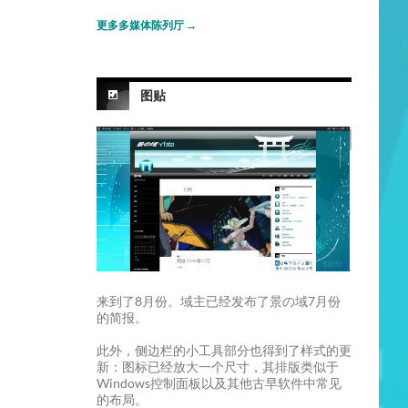
更多多媒体陈列厅
→
图贴
来到了8月份。域主已经发布了景の域7月份
的简报。
此外，侧边栏的小工具部分也得到了样式的更
新：图标已经放大一个尺寸，其排版类似于
Windows控制面板以及其他古早软件中常见
的布局。