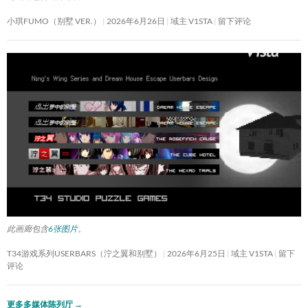
小琪FUMO（别墅 VER.）
2026年6月26日
域主 V1STA
留下评论
此画廊包含
6张图片
。
T34游戏系列USERBARS（泞之翼和别墅）
2026年6月25日
域主 V1STA
留下
评论
更多多媒体陈列厅
→