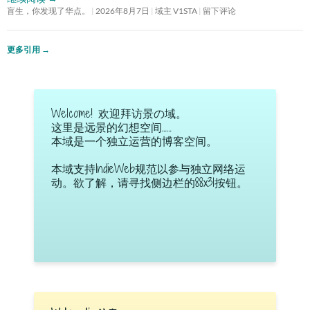
盲生，你发现了华点。
2026年8月7日
域主 V1STA
留下评论
更多引用
→
Welcome! 欢迎拜访景の域。
这里是远景的幻想空间……
本域是一个独立运营的博客空间。
本域支持IndieWeb规范以参与独立网络运
动。欲了解，请寻找侧边栏的88x31按钮。