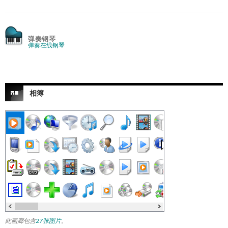
弹奏钢琴
弹奏在线钢琴
相簿
此画廊包含
27张图片
。