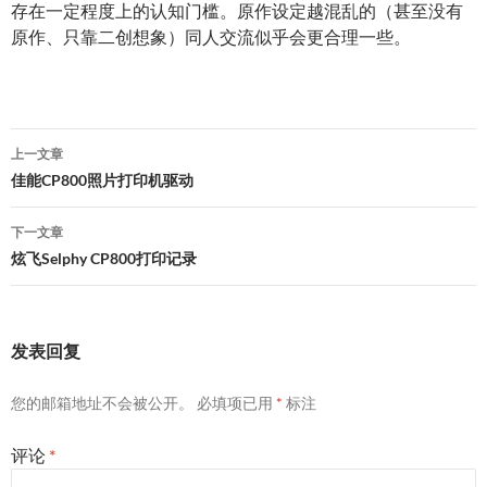
存在一定程度上的认知门槛。原作设定越混乱的（甚至没有
原作、只靠二创想象）同人交流似乎会更合理一些。
文
上一文章
章
佳能CP800照片打印机驱动
导
下一文章
航
炫飞Selphy CP800打印记录
发表回复
您的邮箱地址不会被公开。
必填项已用
*
标注
评论
*