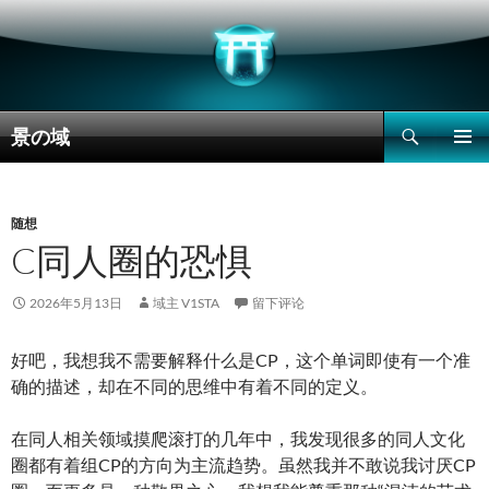
搜
景の域
索
跳
主菜单
至
正
文
随想
C同人圈的恐惧
2026年5月13日
域主 V1STA
留下评论
好吧，我想我不需要解释什么是CP，这个单词即使有一个准
确的描述，却在不同的思维中有着不同的定义。
在同人相关领域摸爬滚打的几年中，我发现很多的同人文化
圈都有着组CP的方向为主流趋势。虽然我并不敢说我讨厌CP