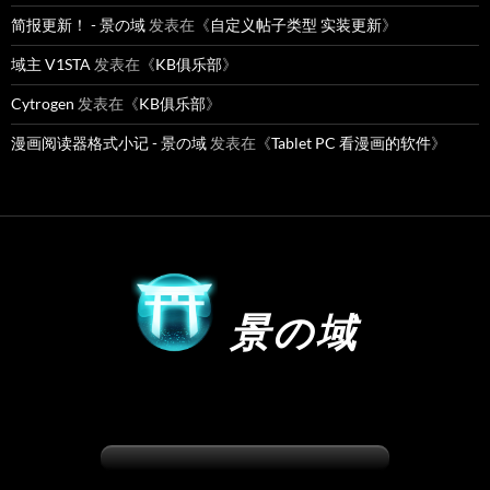
简报更新！ - 景の域
发表在《
自定义帖子类型 实装更新
》
域主 V1STA
发表在《
KB俱乐部
》
Cytrogen
发表在《
KB俱乐部
》
漫画阅读器格式小记 - 景の域
发表在《
Tablet PC 看漫画的软件
》
景の域