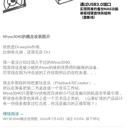
Wyse3040的概念改装图示
依然是Drawpile作画。
比例有点崩，还请见谅 Orz
我一直没介绍过我入手过的Wyse3040。
我觉得这是极少能把Atom的体积优势用到极致的设备。
尽管现在因为冲击波的工作排期所以仍在吃灰着。。。
我去年那段时间想要玩音乐（Playback与Creator），
所以在筹备把第二书桌改成一个音乐工作站。
Wyse3040只需要5V供电而且体积小巧还是戴尔的机器非常吸引我，
即使放在那里也算得上是一个艺术品之类的。（山寨矿渣的产品设计
有一些很多都拿过红点奖，何况是戴尔的正规军呢？）
继续阅读
→
WYSE3040概念使用图
2026年7月10日
域主 V1STA
留下评论