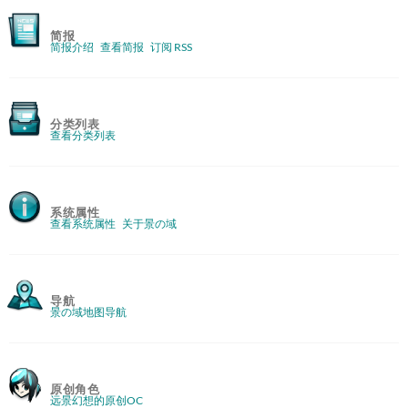
简报
简报介绍
查看简报
订阅 RSS
分类列表
查看分类列表
系统属性
查看系统属性
关于景の域
导航
景の域地图导航
原创角色
远景幻想的原创OC