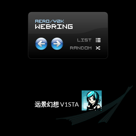
远景幻想
V1STA