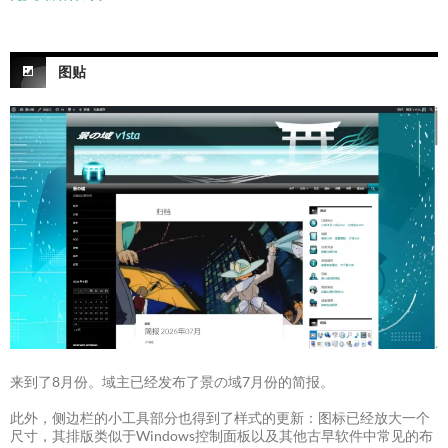
图贴
来到了8月份。域主已经发布了景の域7月份的简报。
此外，侧边栏的小工具部分也得到了样式的更新：图标已经放大一个
尺寸，其排版类似于Windows控制面板以及其他古早软件中常见的布