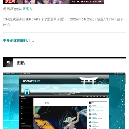
此画廊包含
6张图片
。
T34游戏系列USERBARS（泞之翼和别墅）
2026年6月25日
域主 V1STA
留下
评论
更多多媒体陈列厅
→
图贴