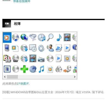
弹奏在线钢琴
相簿
此画廊包含
27张图片
。
[转载] WINDOWS自带图标DLL位置大全
2026年7月7日
域主 V1STA
留下评论