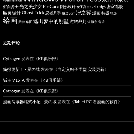
Webmention
光之美少女 PreCure
密室逃脱
假面骑士
图形设计
女子高生 Girl's High
泞之翼
幽灵诡计 Ghost Trick
漫画
忍者杀手
特摄
概念设计
精选
绘画
逃出梦中的别墅
逆转裁判
美学
草图
逮捕令
音乐
近期评论
Cytrogen
发表在《
KB俱乐部
》
简报更新！ - 景の域
发表在《
自定义帖子类型 实装更新
》
域主 V1STA
发表在《
KB俱乐部
》
Cytrogen
发表在《
KB俱乐部
》
漫画阅读器格式小记 - 景の域
发表在《
Tablet PC 看漫画的软件
》