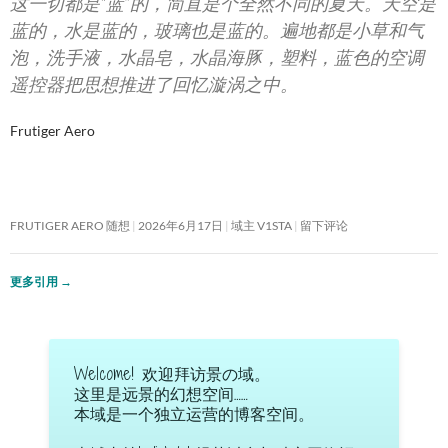
这一切都是“蓝”的，简直是个全然不同的夏天。天空是
蓝的，水是蓝的，玻璃也是蓝的。遍地都是小草和气
泡，洗手液，水晶皂，水晶海豚，塑料，蓝色的空调
遥控器把思想推进了回忆漩涡之中。
Frutiger Aero
FRUTIGER AERO 随想
2026年6月17日
域主 V1STA
留下评论
更多引用
→
Welcome! 欢迎拜访景の域。
这里是远景的幻想空间……
本域是一个独立运营的博客空间。