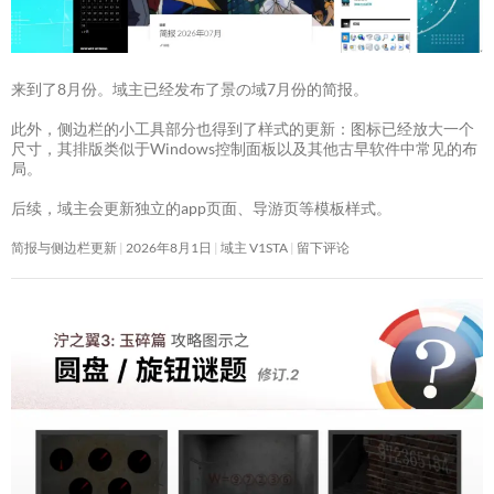
来到了8月份。域主已经发布了景の域7月份的简报。
此外，侧边栏的小工具部分也得到了样式的更新：图标已经放大一个
尺寸，其排版类似于Windows控制面板以及其他古早软件中常见的布
局。
后续，域主会更新独立的app页面、导游页等模板样式。
简报与侧边栏更新
2026年8月1日
域主 V1STA
留下评论