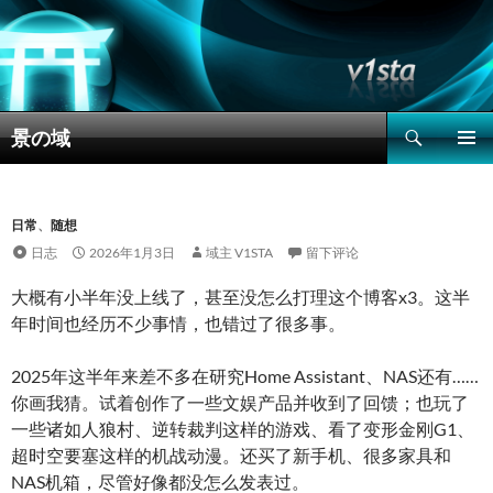
搜
景の域
索
跳
主菜单
至
正
文
日常
、
随想
日志
2026年1月3日
域主 V1STA
留下评论
大概有小半年没上线了，甚至没怎么打理这个博客x3。这半
年时间也经历不少事情，也错过了很多事。
2025年这半年来差不多在研究Home Assistant、NAS还有……
你画我猜。试着创作了一些文娱产品并收到了回馈；也玩了
一些诸如人狼村、逆转裁判这样的游戏、看了变形金刚G1、
超时空要塞这样的机战动漫。还买了新手机、很多家具和
NAS机箱，尽管好像都没怎么发表过。