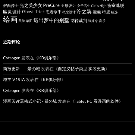
光之美少女 PreCure
密室逃脱
假面骑士
图形设计
女子高生 Girl's High
泞之翼
幽灵诡计 Ghost Trick
漫画
忍者杀手
特摄
概念设计
精选
绘画
逃出梦中的别墅
逆转裁判
美学
草图
逮捕令
音乐
近期评论
Cytrogen
发表在《
KB俱乐部
》
简报更新！ - 景の域
发表在《
自定义帖子类型 实装更新
》
域主 V1STA
发表在《
KB俱乐部
》
Cytrogen
发表在《
KB俱乐部
》
漫画阅读器格式小记 - 景の域
发表在《
Tablet PC 看漫画的软件
》