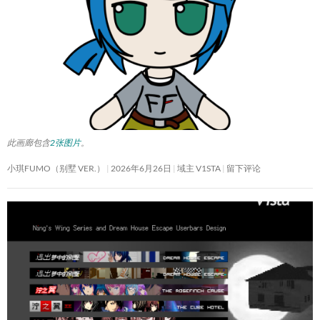
此画廊包含
2张图片
。
小琪FUMO（别墅 VER.）
2026年6月26日
域主 V1STA
留下评论