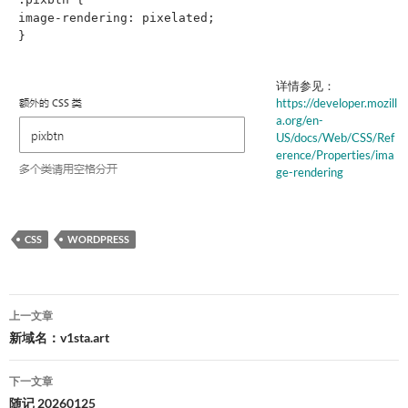
image-rendering: pixelated;

}
详情参见：
https://developer.mozill
a.org/en-
US/docs/Web/CSS/Ref
erence/Properties/ima
ge-rendering
CSS
WORDPRESS
文
上一文章
章
新域名：v1sta.art
导
下一文章
航
随记 20260125