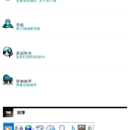
查看系统属性
关于景の域
导航
景の域地图导航
原创角色
远景幻想的原创OC
弹奏钢琴
弹奏在线钢琴
相簿