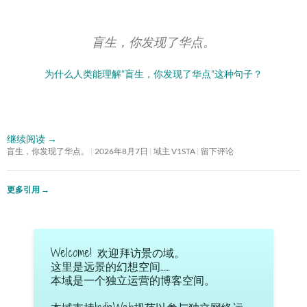
盲生，你发现了华点。
为什么人类能理解”盲生，你发现了华点”这种句子？
继续阅读
→
盲生，你发现了华点。
2026年8月7日
域主 V1STA
留下评论
更多引用
→
Welcome! 欢迎拜访景の域。
这里是远景的幻想空间……
本域是一个独立运营的博客空间。