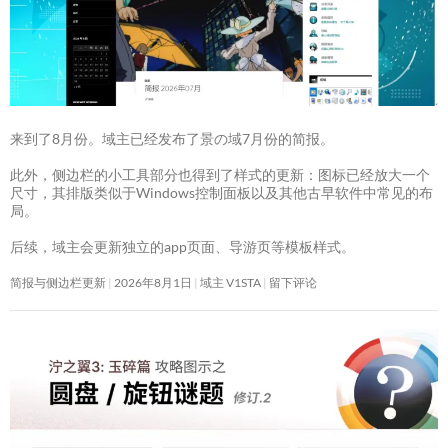
来到了8月份。域主已经发布了景の域7月份的简报。
此外，侧边栏的小工具部分也得到了样式的更新：图标已经放大一个
尺寸，其排版类似于Windows控制面板以及其他古早软件中常见的布
局。
后续，域主会更新独立的app页面、导游页等模板样式。
简报与侧边栏更新
2026年8月1日
域主 V1STA
留下评论