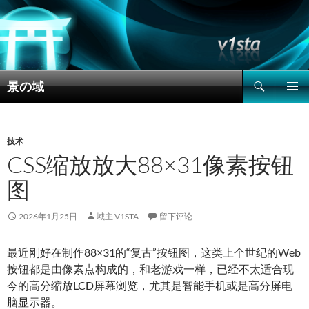
搜
景の域
索
跳
主菜单
至
正
文
技术
CSS缩放放大88×31像素按钮
图
2026年1月25日
域主 V1STA
留下评论
最近刚好在制作88×31的“复古”按钮图，这类上个世纪的Web
按钮都是由像素点构成的，和老游戏一样，已经不太适合现
今的高分缩放LCD屏幕浏览，尤其是智能手机或是高分屏电
脑显示器。