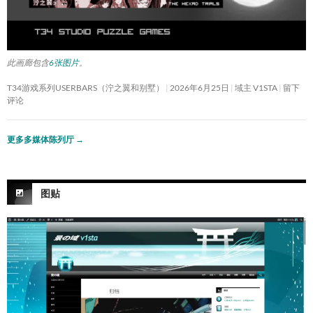
此画廊包含
6张图片
。
T34游戏系列USERBARS（泞之翼和别墅）
2026年6月25日
域主 V1STA
留下
评论
更多多媒体陈列厅
→
图贴