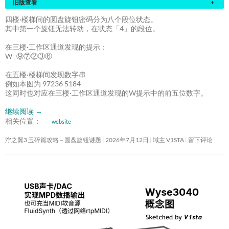
旧版查看
+
四楼·楼梯间的圆盘旋钮密码分为八个段位状态。
其中第一个旋钮无法转动，在状态「4」的段位。
在三楼·工作区通道发现的提示：
W=⑨⑦②③⑥
在五楼·楼梯间发现数字串
例如本图为 97236 5184
这同时也对应在三楼·工作区通道发现的W提示中的前五位数字。
继续阅读
→
相关位置：
website
泞之翼3 玉碎篇攻略 – 圆盘旋钮谜题
2026年7月12日
域主 V1STA
留下评论