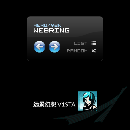
远景幻想
V1STA