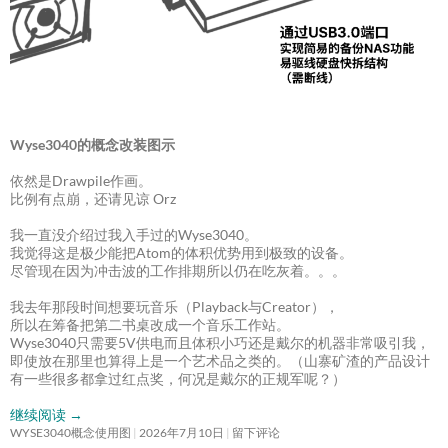
Wyse3040的概念改装图示
依然是Drawpile作画。
比例有点崩，还请见谅 Orz
我一直没介绍过我入手过的Wyse3040。
我觉得这是极少能把Atom的体积优势用到极致的设备。
尽管现在因为冲击波的工作排期所以仍在吃灰着。。。
我去年那段时间想要玩音乐（Playback与Creator），
所以在筹备把第二书桌改成一个音乐工作站。
Wyse3040只需要5V供电而且体积小巧还是戴尔的机器非常吸引我，
即使放在那里也算得上是一个艺术品之类的。（山寨矿渣的产品设计
有一些很多都拿过红点奖，何况是戴尔的正规军呢？）
继续阅读
→
WYSE3040概念使用图
2026年7月10日
留下评论