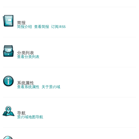
简报
简报介绍
查看简报
订阅 RSS
分类列表
查看分类列表
系统属性
查看系统属性
关于景の域
导航
景の域地图导航