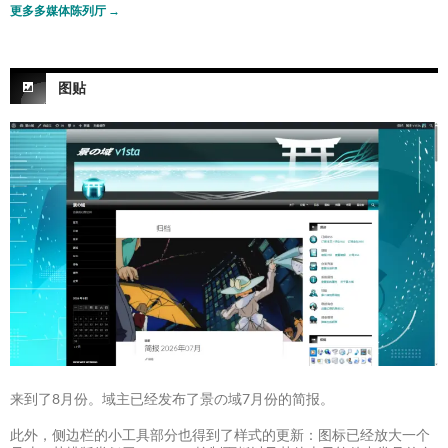
更多多媒体陈列厅
→
图贴
来到了8月份。域主已经发布了景の域7月份的简报。
此外，侧边栏的小工具部分也得到了样式的更新：图标已经放大一个