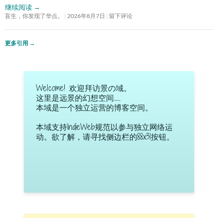
继续阅读
→
盲生，你发现了华点。
2026年8月7日
留下评论
更多引用
→
Welcome! 欢迎拜访景の域。
这里是远景的幻想空间……
本域是一个独立运营的博客空间。
本域支持IndieWeb规范以参与独立网络运
动。欲了解，请寻找侧边栏的88x31按钮。