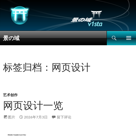
搜
景の域
索
跳
主菜单
至
正
文
标签归档：网页设计
艺术创作
网页设计一览
图片
2026年7月3日
留下评论