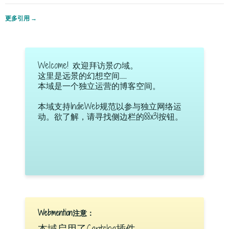
更多引用
→
Welcome! 欢迎拜访景の域。
这里是远景的幻想空间……
本域是一个独立运营的博客空间。
本域支持IndieWeb规范以参与独立网络运
动。欲了解，请寻找侧边栏的88x31按钮。
Webmention注意：
本域启用了Captcha插件，