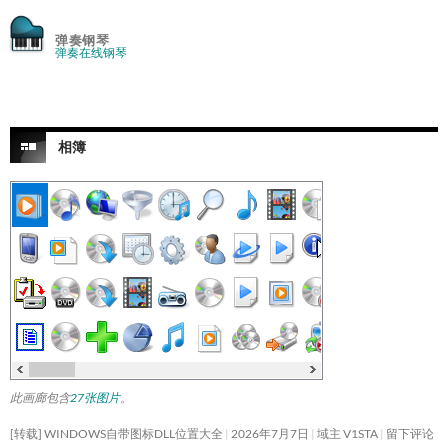
弹奏钢琴
弹奏在线钢琴
相簿
此画廊包含
27张图片
。
[转载] WINDOWS自带图标DLL位置大全
2026年7月7日
域主 V1STA
留下评论