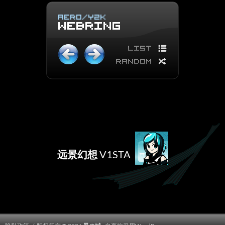
远景幻想
V1STA