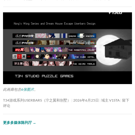
此画廊包含
6张图片
。
T34游戏系列USERBARS（泞之翼和别墅）
2026年6月25日
域主 V1STA
留下
评论
更多多媒体陈列厅
→