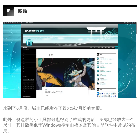
图贴
来到了8月份。域主已经发布了景の域7月份的简报。
此外，侧边栏的小工具部分也得到了样式的更新：图标已经放大一个
尺寸，其排版类似于Windows控制面板以及其他古早软件中常见的布
局。