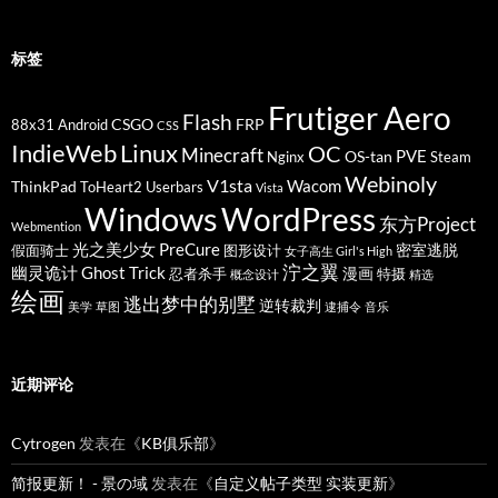
标签
Frutiger Aero
Flash
CSGO
FRP
88x31
Android
CSS
IndieWeb
Linux
OC
Minecraft
PVE
OS-tan
Nginx
Steam
Webinoly
V1sta
Wacom
ThinkPad
ToHeart2
Userbars
Vista
Windows
WordPress
东方Project
Webmention
光之美少女 PreCure
密室逃脱
假面骑士
图形设计
女子高生 Girl's High
泞之翼
幽灵诡计 Ghost Trick
漫画
忍者杀手
特摄
概念设计
精选
绘画
逃出梦中的别墅
逆转裁判
美学
草图
逮捕令
音乐
近期评论
Cytrogen
发表在《
KB俱乐部
》
简报更新！ - 景の域
发表在《
自定义帖子类型 实装更新
》