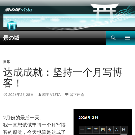
搜
景の域
索
跳
主菜单
至
正
文
日常
达成成就：坚持一个月写博
客！
2026年2月28日
域主 V1STA
留下评论
2月份的最后一天。
我一直想试试坚持一个月写博
客的感觉，今天也算是达成了