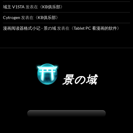
域主 V1STA
发表在《
KB俱乐部
》
Cytrogen
发表在《
KB俱乐部
》
漫画阅读器格式小记 - 景の域
发表在《
Tablet PC 看漫画的软件
》
景の域