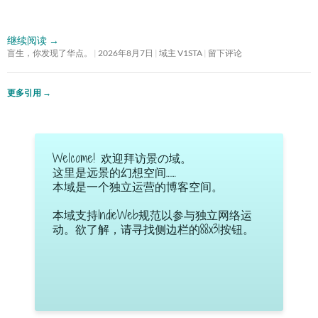
继续阅读
→
盲生，你发现了华点。
2026年8月7日
域主 V1STA
留下评论
更多引用
→
Welcome! 欢迎拜访景の域。
这里是远景的幻想空间……
本域是一个独立运营的博客空间。
本域支持IndieWeb规范以参与独立网络运
动。欲了解，请寻找侧边栏的88x31按钮。