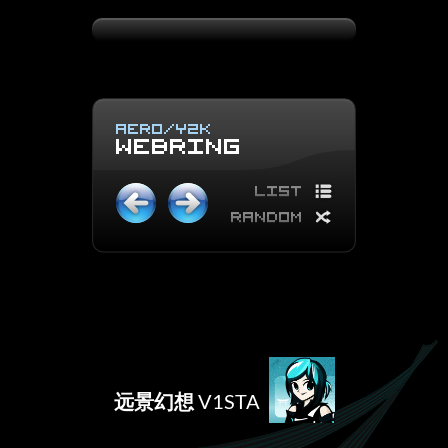
远景幻想
V1STA