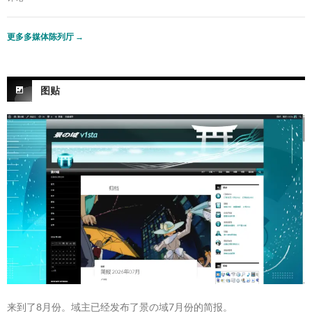
更多多媒体陈列厅
→
图贴
来到了8月份。域主已经发布了景の域7月份的简报。