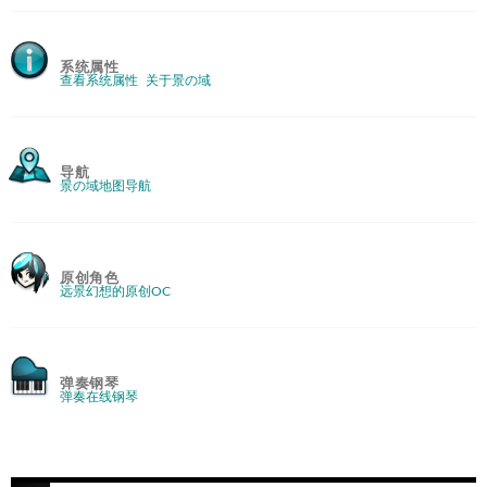
系统属性
查看系统属性
关于景の域
导航
景の域地图导航
原创角色
远景幻想的原创OC
弹奏钢琴
弹奏在线钢琴