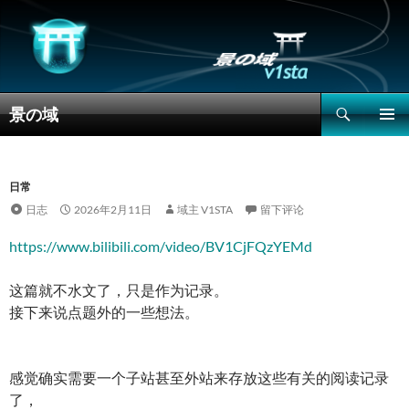
搜
景の域
索
跳
主菜单
至
正
文
日常
日志
2026年2月11日
域主 V1STA
留下评论
https://www.bilibili.com/video/BV1CjFQzYEMd
这篇就不水文了，只是作为记录。
接下来说点题外的一些想法。
感觉确实需要一个子站甚至外站来存放这些有关的阅读记录
了，