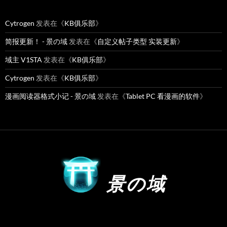
Cytrogen
发表在《
KB俱乐部
》
简报更新！ - 景の域
发表在《
自定义帖子类型 实装更新
》
域主 V1STA
发表在《
KB俱乐部
》
Cytrogen
发表在《
KB俱乐部
》
漫画阅读器格式小记 - 景の域
发表在《
Tablet PC 看漫画的软件
》
景の域