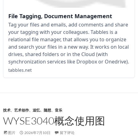
File Tagging, Document Management
Tag your files and emails, add comments and share
your tagging with your colleagues. Tabbles is a
relational file manager, that allows you to organize
and search your files in a new way. It works on local
drives, shared folders or in the Cloud (with
synchronization services like Dropbox or Onedrive).
tabbles.net
技术
、
艺术创作
、
追忆
、
随想
、
音乐
WYSE3040概念使用图
图片
2026年7月10日
留下评论