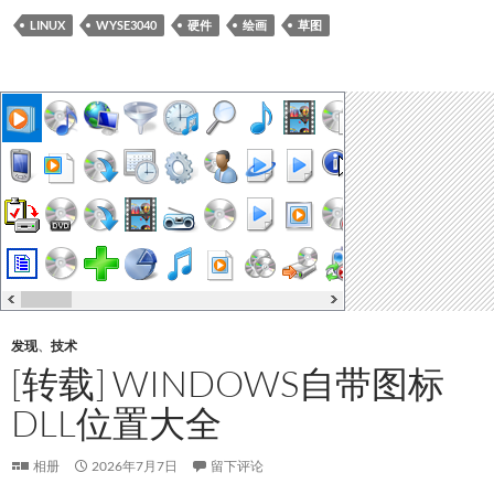
LINUX
WYSE3040
硬件
绘画
草图
发现
、
技术
[转载] WINDOWS自带图标
DLL位置大全
相册
2026年7月7日
留下评论