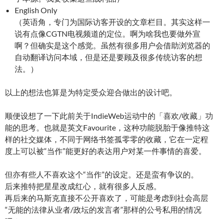
English Only
（英语角，专门为国际访客开设的文章栏目。其实这样一
说有点像CGTN电视频道的定位。啊为啥我也要做外宣
啊？但确实是这个感觉。虽然有很多用户会借助浏览器的
自动翻译访问本域，但是还是要顾及很多传统访客的想
法。）
以上的想法也算是为特定受众迎合做出的设计吧。
顺便设想了一下此前关于IndieWeb运动中的「喜欢/收藏」功
能的思考。也就是英文Favourite，这种功能脱胎于像推特这
样的社交媒体，不同于网络书签孤零零的收藏，它在一定程
度上可以被“当作”能更好的表达用户对某一件事情的喜爱。
但亦有些人不喜欢这个“当作”的设定。还是蛮有争议的。
后来推特把星星改成红心，就有很多人反感。
再后来的马斯克直接不公开喜欢了，可能是考虑到社会高层
“无能的法律从业者/政坛的发言者”那样的公号私用的情况