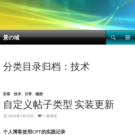
搜
景の域
索
跳
主菜单
至
正
文
分类目录归档：技术
应答
、
技术
、
日常
、
随想
自定义帖子类型 实装更新
2026年7月15日
一条评论
个人博客使用CPT的实践记录