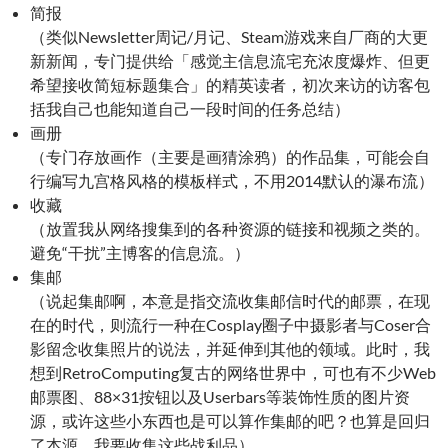
简报
（类似Newsletter周记/月记、Steam游戏来自厂商的大更
新新闻，专门提供给「感觉主信息流宅充浓度爆炸、但更
希望接收简短标题集合」的精英读者，初次来访的访客包
括我自己也能知道自己一段时间的任务总结）
画册
（专门存放画作（主要是画猜涂鸦）的作品集，可能会自
行编写九宫格风格的模板样式，不用2014默认的瀑布流）
收藏
（放置我从网络搜集到的各种资源的链接和视频之类的。
避免“干扰”主博客的信息流。）
集邮
（说起集邮啊，本意是指交流收集邮信时代的邮票，在现
在的时代，则流行一种在Cosplay圈子中摄影者与Coser合
影留念收集照片的说法，并延伸到其他的领域。此时，我
想到RetroComputing复古的网络世界中，可也有不少Web
邮票图、88×31按钮以及Userbars等装饰性质的图片资
源，或许这些小东西也是可以算作集邮的吧？也算是回归
了本源。我要收集这些战利品）