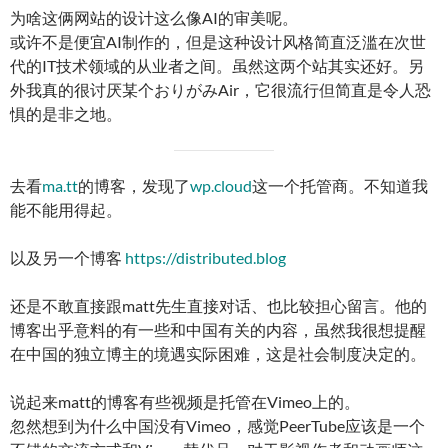
为啥这俩网站的设计这么像AI的审美呢。
或许不是便宜AI制作的，但是这种设计风格简直泛滥在次世
代的IT技术领域的从业者之间。虽然这两个站其实还好。另
外我真的很讨厌某个おりがみAir，它很流行但简直是令人恐
惧的是非之地。
去看
ma.tt
的博客，发现了
wp.cloud
这一个托管商。不知道我
能不能用得起。
以及另一个博客
https://distributed.blog
还是不敢直接跟matt先生直接对话、也比较担心留言。他的
博客出乎意料的有一些和中国有关的内容，虽然我很想提醒
在中国的独立博主的境遇实际困难，这是社会制度决定的。
说起来matt的博客有些视频是托管在Vimeo上的。
忽然想到为什么中国没有Vimeo，感觉PeerTube应该是一个