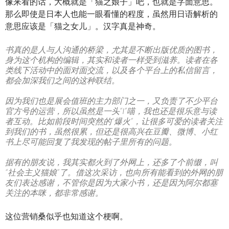
像来看的话，大概就是「猫之娘子」吧，也就是字面意思。
那么即使是日本人也能一眼看懂的程度，虽然用日语解析的
意思应该是「猫之女儿」。汉字真是神奇。
书真的是人与人沟通的桥梁，尤其是不断出版优质的图书，
身为这个机构的编辑，其实和读者一样受到滋养。读者在各
类线下活动中的面对面交流，以及各个平台上的私信留言，
都会加深我们之间的这种联结。
因为我们也是展会值班的主力部门之一，又负责了不少平台
官方号的运营，所以虽然是一头“I”喵，我也还是很乐意与读
者互动。比如前段时间突然的“爆火”，让很多可爱的读者关注
到我们的书，虽然很累，但还是很高兴在豆瓣、微博、小红
书上尽可能回复了我发现的帖子里所有的问题。
据有的朋友说，我其实都火到了外网上，还多了个前缀，叫
“社会主义猫娘”了。借这次采访，也向所有能看到的外网的朋
友们表达感谢，不管你是因为大家小书，还是因为阿尔都塞
关注的本咪，都非常感谢。
这位营销桑似乎也知道这个梗啊。