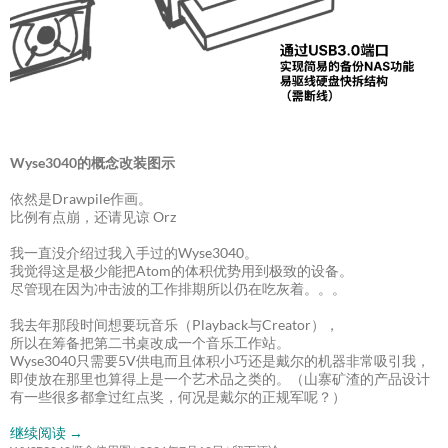
Wyse3040的概念改装图示
依然是Drawpile作画。
比例有点崩，还请见谅 Orz
我一直没介绍过我入手过的Wyse3040。
我觉得这是极少能把Atom的体积优势用到极致的设备。
尽管现在因为冲击波的工作排期所以仍在吃灰着。。。
我去年那段时间想要玩音乐（Playback与Creator），
所以在筹备把第二书桌改成一个音乐工作站。
Wyse3040只需要5V供电而且体积小巧还是戴尔的机器非常吸引我，
即使放在那里也算得上是一个艺术品之类的。（山寨矿渣的产品设计
有一些很多都拿过红点奖，何况是戴尔的正规军呢？）
继续阅读
→