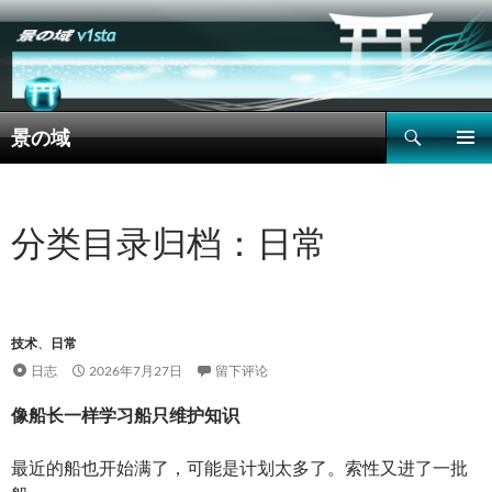
搜
景の域
索
跳
主菜单
至
正
文
分类目录归档：日常
技术
、
日常
日志
2026年7月27日
留下评论
像船长一样学习船只维护知识
最近的船也开始满了，可能是计划太多了。索性又进了一批