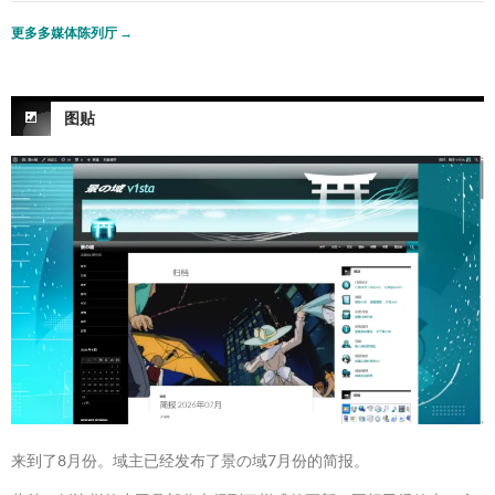
更多多媒体陈列厅
→
图贴
来到了8月份。域主已经发布了景の域7月份的简报。