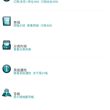
订阅 本页 / 评论 RSS
订阅全站 RSS
简报
简报介绍
查看简报
订阅 RSS
分类列表
查看分类列表
系统属性
查看系统属性
关于景の域
导航
景の域地图导航