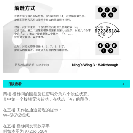
旧版查看
+
四楼·楼梯间的圆盘旋钮密码分为八个段位状态。
其中第一个旋钮无法转动，在状态「4」的段位。
在三楼·工作区通道发现的提示：
W=⑨⑦②③⑥
在五楼·楼梯间发现数字串
例如本图为 97236 5184