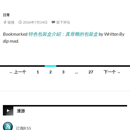
日常
链接
2026年7月24日
留下评论
Bookmarked
特色包裝盒介紹：真骨雕的包裝盒
by
Written By
dip mad
.
文
← 上一个
1
2
3
…
27
下一个 →
章
导
航
漫游
订阅RSS