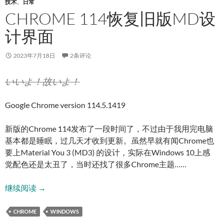
技术
、
日常
CHROME 114恢复旧版MD设
计界面
2023年7月18日
2条评论
いいよ！故いよ！
Google Chrome version 114.5.1419
新版的Chrome 114发布了一段时间了，不过由于我用完电脑
基本都是睡眠，过几天才收到更新。虽然早就有闻Chrome也
要上Material You 3 (MD3) 的设计，实际在Windows 10上感
觉配色还是太丑了，当时还找了很多Chrome主题……
Chrome 114恢复旧版MD设计界面
继续阅读
→
CHROME
WINDOWS