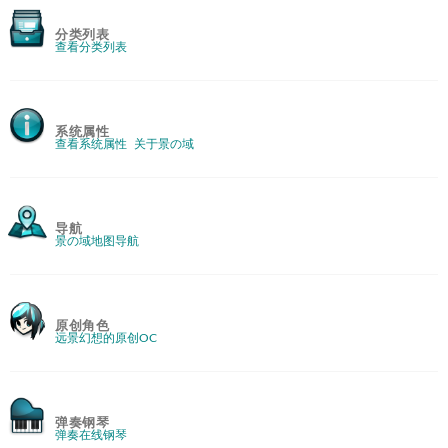
分类列表
查看分类列表
系统属性
查看系统属性
关于景の域
导航
景の域地图导航
原创角色
远景幻想的原创OC
弹奏钢琴
弹奏在线钢琴