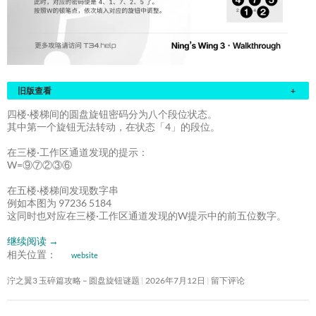
旧版查看
+
四楼·楼梯间的圆盘旋钮密码分为八个段位状态。
其中第一个旋钮无法转动，在状态「4」的段位。
在三楼·工作区通道发现的提示：
W=⑨⑦②③⑥
在五楼·楼梯间发现数字串
例如本图为 97236 5184
这同时也对应在三楼·工作区通道发现的W提示中的前五位数字。
继续阅读
→
相关位置：
website
泞之翼3 玉碎篇攻略 – 圆盘旋钮谜题
2026年7月12日
留下评论