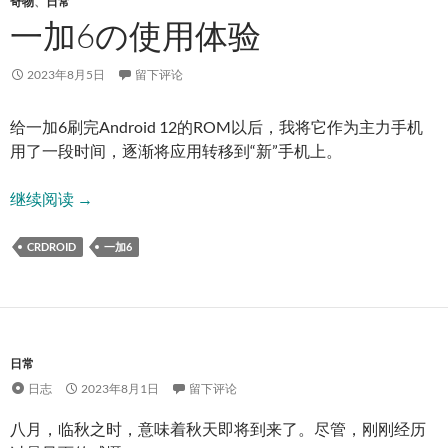
奇物
、
日常
一加6の使用体验
2023年8月5日
留下评论
给一加6刷完Android 12的ROM以后，我将它作为主力手机
用了一段时间，逐渐将应用转移到“新”手机上。
一加6の使用体验
继续阅读
→
CRDROID
一加6
日常
日志
2023年8月1日
留下评论
八月，临秋之时，意味着秋天即将到来了。尽管，刚刚经历