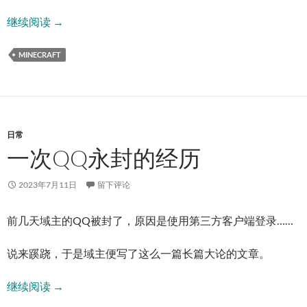
远景幻想之域——MC摄影
继续阅读
→
MINECRAFT
日常
一次QQ永封的经历
2023年7月11日
留下评论
前几天域主的QQ被封了，原因是使用第三方客户端登录……
说来蹊跷，于是域主便写了这么一篇长篇大论的文章。
一次QQ永封的经历
继续阅读
→