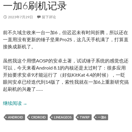
一加6刷机记录
2023年7月29日
留下评论
前不久域主收来一台一加6，但迟迟未有时间折腾，所以还在
一直用没有更新的锤子坚果Pro2S，这几天手机满了，打算直
接换成新机了。
虽然我这个用惯AOSP的安卓土著，试试锤子系统的感觉也还
可以，今天来看Android 8.1的内核还是太过时了：很多应用
开始要求安卓9才能运行了（好似KitKat 4.4的时候），一眨
眼间安卓已经迭代到14版了，索性我就在一加6上重新研究搞
起刷机的兴趣了……
一加6刷机记录
继续阅读
→
ANDROID
CRDROID
LINEAGEOS
TWRP
一加6