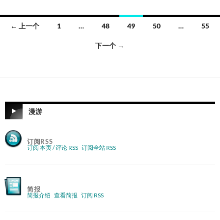
文
← 上一个
1
…
48
49
50
…
55
章
下一个 →
导
航
漫游
订阅RSS
订阅 本页 / 评论 RSS
订阅全站 RSS
简报
简报介绍
查看简报
订阅 RSS