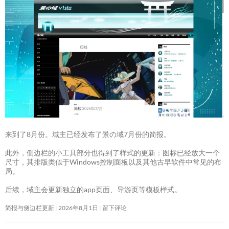
来到了8月份。域主已经发布了景の域7月份的简报。
此外，侧边栏的小工具部分也得到了样式的更新：图标已经放大一个
尺寸，其排版类似于Windows控制面板以及其他古早软件中常见的布
局。
后续，域主会更新独立的app页面、导游页等模板样式。
简报与侧边栏更新
2026年8月1日
留下评论