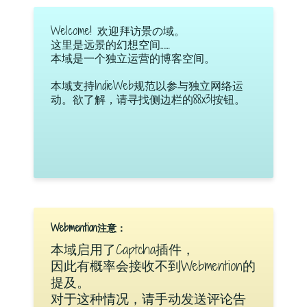
Welcome! 欢迎拜访景の域。
这里是远景的幻想空间……
本域是一个独立运营的博客空间。
本域支持IndieWeb规范以参与独立网络运
动。欲了解，请寻找侧边栏的88x31按钮。
Webmention注意：
本域启用了Captcha插件，
因此有概率会接收不到Webmention的
提及。
对于这种情况，请手动发送评论告