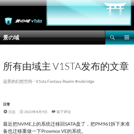
搜
景の域
索
跳
主菜单
至
正
文
所有由域主 V1STA发布的文章
远景的幻想空间 - V1sta Fantasy Realm #nobridge
日常
日志
2023年8月9日
留下评论
最近把NVME上的系统迁移回SATA盘了，把PM961拆下来准
备也迁移重做一下Proxmox VE的系统。