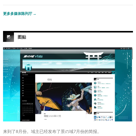
更多多媒体陈列厅
→
图贴
来到了8月份。域主已经发布了景の域7月份的简报。