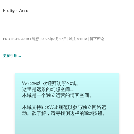
Frutiger Aero
FRUTIGER AERO 随想
2026年6月17日
域主 V1STA
留下评论
更多引用
→
Welcome! 欢迎拜访景の域。
这里是远景的幻想空间……
本域是一个独立运营的博客空间。
本域支持IndieWeb规范以参与独立网络运
动。欲了解，请寻找侧边栏的88x31按钮。