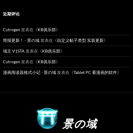
近期评论
Cytrogen
发表在《
KB俱乐部
》
简报更新！ - 景の域
发表在《
自定义帖子类型 实装更新
》
域主 V1STA
发表在《
KB俱乐部
》
Cytrogen
发表在《
KB俱乐部
》
漫画阅读器格式小记 - 景の域
发表在《
Tablet PC 看漫画的软件
》
景の域