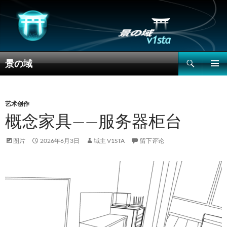
搜
景の域
索
跳
主菜单
至
正
文
艺术创作
概念家具——服务器柜台
图片
2026年6月3日
域主 V1STA
留下评论