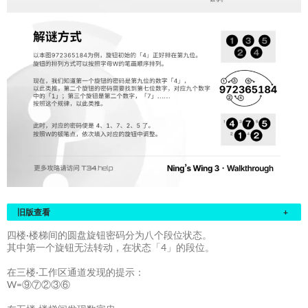
旧版查看
+
四楼·楼梯间的圆盘旋钮密码分为八个段位状态。
其中第一个旋钮无法转动，在状态「4」的段位。
在三楼·工作区通道发现的提示：
W=⑨⑦②③⑥