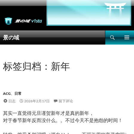
搜
景の域
索
跳
主菜单
至
正
文
标签归档：新年
ACG
、
日常
日志
2026年2月17日
留下评论
其实一直觉得元旦谨贺新年才是真的新年，
对于春节新年反而没什么。。不过今天不是抱怨的时间！