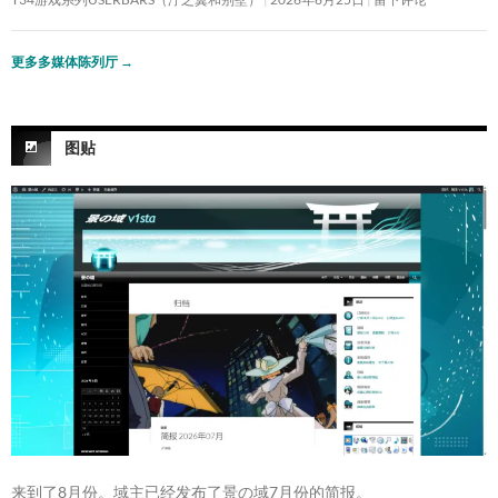
更多多媒体陈列厅
→
图贴
来到了8月份。域主已经发布了景の域7月份的简报。