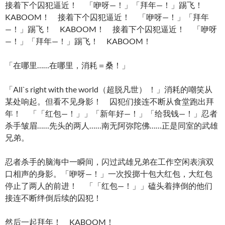
接着下个囚犯逼近！ 「咿呀—！」「拜年—！」踢飞！
KABOOM！ 接着下个囚犯逼近！ 「咿呀—！」「拜年
—！」踢飞！ KABOOM！ 接着下个囚犯逼近！ 「咿呀
—！」「拜年—！」踢飞！ KABOOM！
「在哪里……在哪里，消耗＝桑！」
「All`s right with the world（超脱凡世） ！」消耗的嘲笑从
某处响起。但看不见身影！ 囚犯们接连不断从食堂跑出拜
年！ 「「红包—！」」「新年好—！」「给我钱—！」忍者
杀手皱眉……先头的两人……南无阿弥陀佛……正是同室的武雄
兄弟。
忍者杀手的脑海中一瞬间，闪过武雄兄弟在工作空闲表演双
口相声的身影。「咿呀—！」一次投掷十包大红包，大红包
停止了两人的前进！ 「「红包—！」」磕头着摔倒的他们
接连不断绊倒后续的囚犯！
然后一起拜年！ KABOOM！