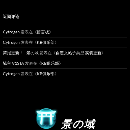
近期评论
Cytrogen
发表在《
留言板
》
Cytrogen
发表在《
KB俱乐部
》
简报更新！ - 景の域
发表在《
自定义帖子类型 实装更新
》
域主 V1STA
发表在《
KB俱乐部
》
Cytrogen
发表在《
KB俱乐部
》
景の域