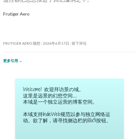
Frutiger Aero
FRUTIGER AERO 随想
2026年6月17日
留下评论
更多引用
→
Welcome! 欢迎拜访景の域。
这里是远景的幻想空间……
本域是一个独立运营的博客空间。
本域支持IndieWeb规范以参与独立网络运
动。欲了解，请寻找侧边栏的88x31按钮。