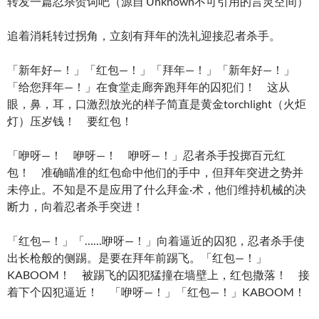
转发一篇忍杀贺词吧（源自 Unknown不可引用的言灵空间）
追着消耗转过拐角，立刻有拜年的洗礼迎接忍者杀手。
「新年好—！」「红包—！」「拜年—！」「新年好—！」
「给您拜年—！」在食堂走廊奔跑拜年的囚犯们！ 这从
眼，鼻，耳，口激烈放光的样子简直是黄金torchlight（火炬
灯）压岁钱！ 要红包！
「咿呀—！ 咿呀—！ 咿呀—！」忍者杀手投掷百元红
包！ 准确瞄准的红包命中他们的手中，但拜年突进之势并
未停止。不知是不是应用了什么拜金·术，他们维持机械的决
断力，向着忍者杀手突进！
「红包—！」「……咿呀—！」向着逼近的囚犯，忍者杀手使
出长枪般的侧踢。是要在拜年前踢飞。「红包—！」
KABOOM！ 被踢飞的囚犯猛撞在墙壁上，红包撒落！ 接
着下个囚犯逼近！ 「咿呀—！」「红包—！」KABOOM！