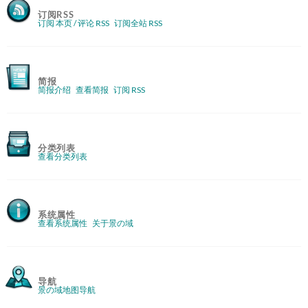
订阅RSS
订阅 本页 / 评论 RSS
订阅全站 RSS
简报
简报介绍
查看简报
订阅 RSS
分类列表
查看分类列表
系统属性
查看系统属性
关于景の域
导航
景の域地图导航