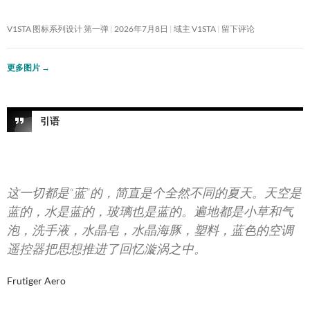
V1STA 图标系列设计 第一弹
2026年7月8日
域主 V1STA
留下评论
更多图片
→
引语
这一切都是“蓝”的，简直是个全然不同的夏天。天空是
蓝的，水是蓝的，玻璃也是蓝的。遍地都是小草和气
泡，洗手液，水晶皂，水晶海豚，塑料，蓝色的空调
遥控器把思想推进了回忆漩涡之中。
Frutiger Aero