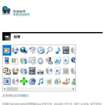
弹奏钢琴
弹奏在线钢琴
相簿
此画廊包含
27张图片
。
[转载] WINDOWS自带图标DLL位置大全
2026年7月7日
域主 V1STA
留下评论