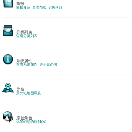
简报
简报介绍
查看简报
订阅 RSS
分类列表
查看分类列表
系统属性
查看系统属性
关于景の域
导航
景の域地图导航
原创角色
远景幻想的原创OC