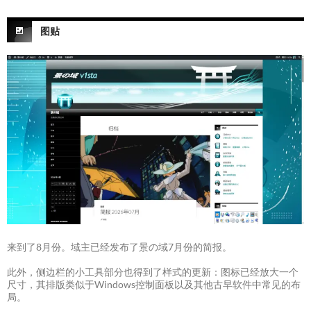
图贴
来到了8月份。域主已经发布了景の域7月份的简报。
此外，侧边栏的小工具部分也得到了样式的更新：图标已经放大一个
尺寸，其排版类似于Windows控制面板以及其他古早软件中常见的布
局。