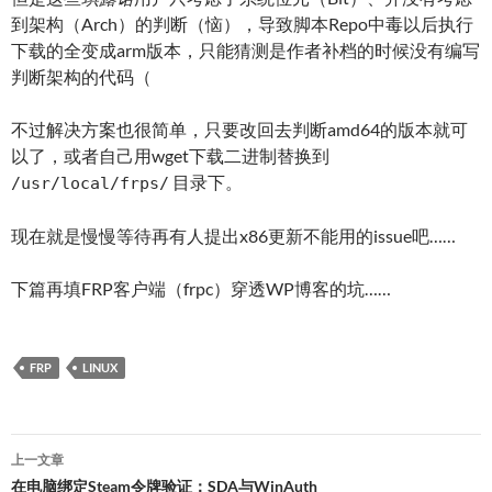
到架构（Arch）的判断（恼），导致脚本Repo中毒以后执行
下载的全变成arm版本，只能猜测是作者补档的时候没有编写
判断架构的代码（
不过解决方案也很简单，只要改回去判断amd64的版本就可
以了，或者自己用wget下载二进制替换到
目录下。
/usr/local/frps/
现在就是慢慢等待再有人提出x86更新不能用的issue吧……
下篇再填FRP客户端（frpc）穿透WP博客的坑……
FRP
LINUX
文
上一文章
章
在电脑绑定Steam令牌验证：SDA与WinAuth