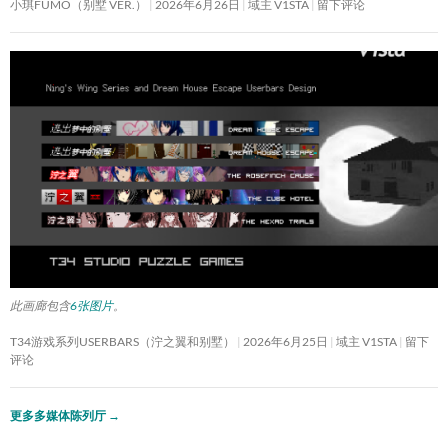
小琪FUMO（别墅 VER.）
2026年6月26日
域主 V1STA
留下评论
此画廊包含
6张图片
。
T34游戏系列USERBARS（泞之翼和别墅）
2026年6月25日
域主 V1STA
留下
评论
更多多媒体陈列厅
→