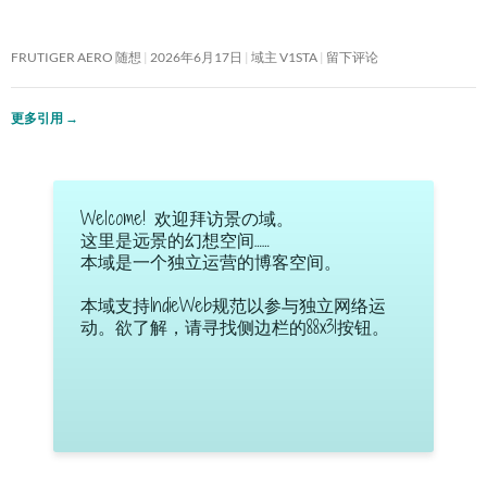
FRUTIGER AERO 随想
2026年6月17日
域主 V1STA
留下评论
更多引用
→
Welcome! 欢迎拜访景の域。
这里是远景的幻想空间……
本域是一个独立运营的博客空间。
本域支持IndieWeb规范以参与独立网络运
动。欲了解，请寻找侧边栏的88x31按钮。