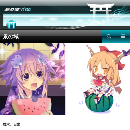
搜
景の域
索
跳
主菜单
至
正
文
技术
、
日常