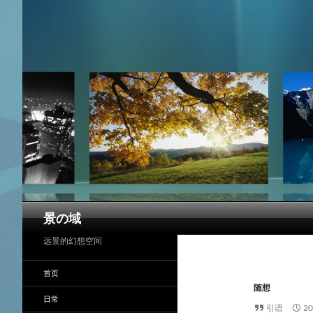
搜
景の域
索
远景的幻想空间
首页
随想
日常
引语
2