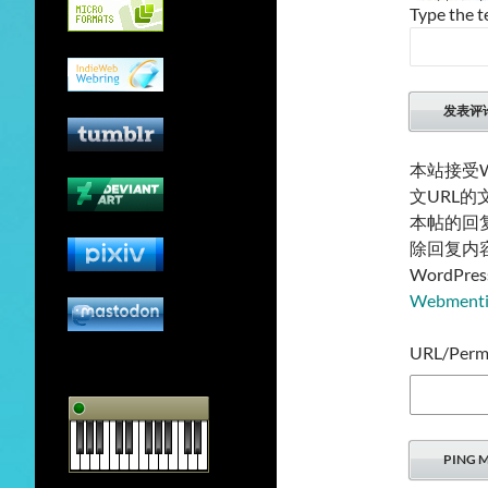
Type the t
本站接受W
文URL
本帖的回
除回复内
WordP
Webmen
URL/Permal