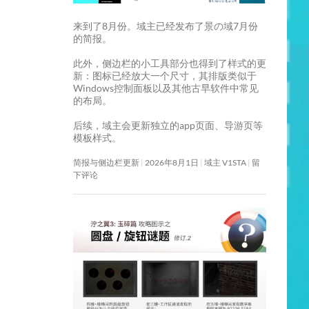
来到了8月份。域主已经发布了景の域7月份
的简报。
此外，侧边栏的小工具部分也得到了样式的更
新：图标已经放大一个尺寸，其排版类似于
Windows控制面板以及其他古早软件中常见
的布局。
后续，域主会更新独立的app页面、导游页等
模板样式。
简报与侧边栏更新
2026年8月1日
域主 V1STA
留
下评论