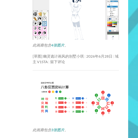
此画廊包含
4张图片
。
[草图] 幽灵诡计画风的别墅小琪
2026年6月28日
域
主 V1STA
留下评论
此画廊包含
3张图片
。