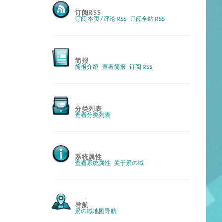
订阅RSS
订阅 本页 / 评论 RSS
订阅全站 RSS
简报
简报介绍
查看简报
订阅 RSS
分类列表
查看分类列表
系统属性
查看系统属性
关于景の域
导航
景の域地图导航