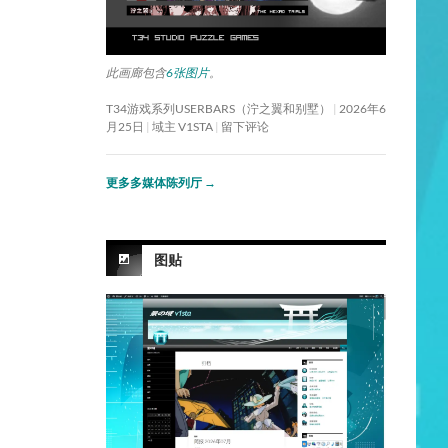
此画廊包含
6张图片
。
T34游戏系列USERBARS（泞之翼和别墅）
2026年6
月25日
域主 V1STA
留下评论
更多多媒体陈列厅
→
图贴