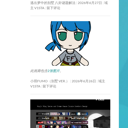
逃出梦中的别墅 八卦谜题解法
2026年6月27日
域
主 V1STA
留下评论
此画廊包含
2张图片
。
小琪FUMO（别墅 VER.）
2026年6月26日
域主
V1STA
留下评论