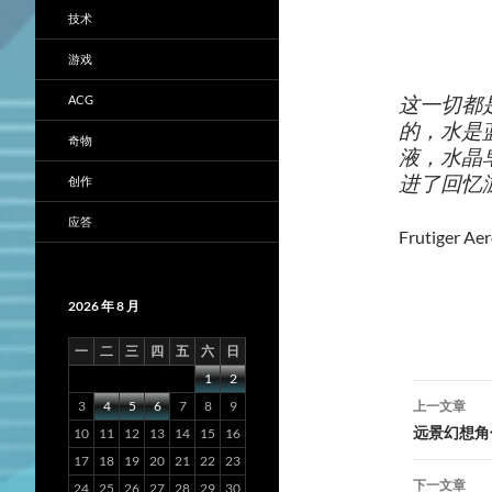
技术
游戏
这一切都
ACG
的，水是
奇物
液，水晶
进了回忆
创作
应答
Frutiger Ae
2026 年 8 月
一
二
三
四
五
六
日
1
2
文
3
4
5
6
7
8
9
上一文章
章
远景幻想角
10
11
12
13
14
15
16
17
18
19
20
21
22
23
导
下一文章
24
25
26
27
28
29
30