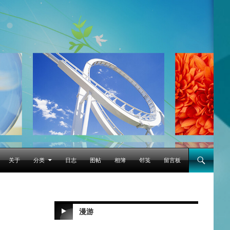
跳至正文
关于
分类
日志
图帖
相簿
邻笺
留言板
漫游