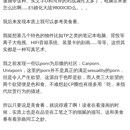
逮捕令这种。头文字D和湾岸的对战属性太多了，电脑世界要
怎么比啊……E5娘化大战9800X3D么。。。
我后来发现本质上我可以参考美食番。
我挺想塞几个特色的物件比如TP之类的笔记本电脑、背投等
离子大电视、HiFi音箱系统、装显卡的刻画……等等。这些其
实都是一种写真艺术。
我之前发现一些以porn为后缀的社区：Carporn、
Unixporn，这里的porn并不是真正的满足sexuality的porn，
但是令人产生欲望。这源自于色即是欲，而人类三大欲望的
两个欲望便是色和食。不难想起CP圈也有很多用「吃」来指
代欣赏行为的描述。
所以只要说是美食番，就说得通了啊！读者在看漫画的时
候，实质上也是在品尝在工笔之下的细腻的描写。这和美食
番有着异曲同工之妙。