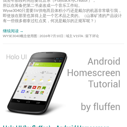
我去年那段时间想要玩音乐（Playback与Creator），
所以在筹备把第二书桌改成一个音乐工作站。
Wyse3040只需要5V供电而且体积小巧还是戴尔的机器非常吸引我，
即使放在那里也算得上是一个艺术品之类的。（山寨矿渣的产品设计
有一些很多都拿过红点奖，何况是戴尔的正规军呢？）
继续阅读
→
WYSE3040概念使用图
2026年7月10日
域主 V1STA
留下评论