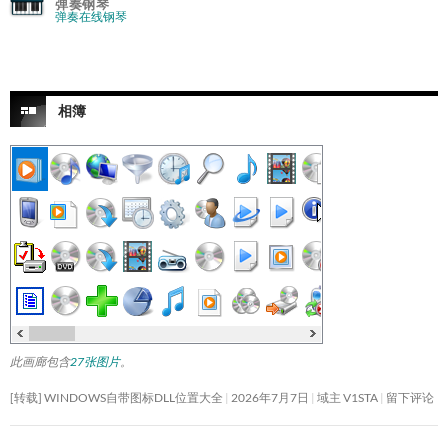
弹奏钢琴
弹奏在线钢琴
相簿
此画廊包含
27张图片
。
[转载] WINDOWS自带图标DLL位置大全
2026年7月7日
域主 V1STA
留下评论