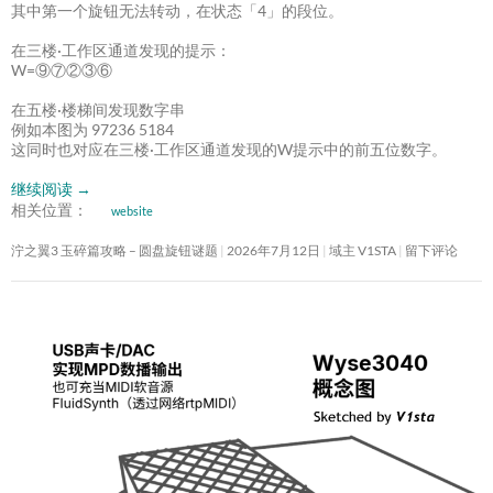
其中第一个旋钮无法转动，在状态「4」的段位。
在三楼·工作区通道发现的提示：
W=⑨⑦②③⑥
在五楼·楼梯间发现数字串
例如本图为 97236 5184
这同时也对应在三楼·工作区通道发现的W提示中的前五位数字。
继续阅读
→
相关位置：
website
泞之翼3 玉碎篇攻略 – 圆盘旋钮谜题
2026年7月12日
域主 V1STA
留下评论