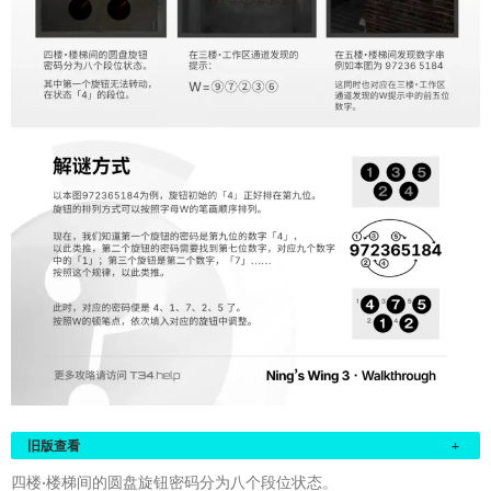
旧版查看
+
四楼·楼梯间的圆盘旋钮密码分为八个段位状态。