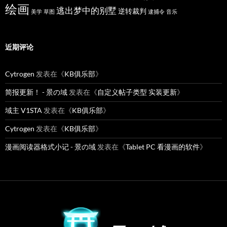
绘画
逃出梦中的别墅
逆转裁判
美学
草图
逮捕令
音乐
近期评论
Cytrogen
发表在《
KB俱乐部
》
简报更新！ - 景の域
发表在《
自定义帖子类型 实装更新
》
域主 V1STA
发表在《
KB俱乐部
》
Cytrogen
发表在《
KB俱乐部
》
漫画阅读器格式小记 - 景の域
发表在《
Tablet PC 看漫画的软件
》