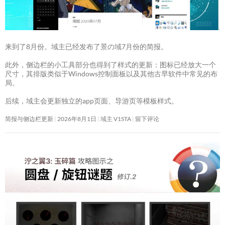
来到了8月份。域主已经发布了景の域7月份的简报。
此外，侧边栏的小工具部分也得到了样式的更新：图标已经放大一个
尺寸，其排版类似于Windows控制面板以及其他古早软件中常见的布
局。
后续，域主会更新独立的app页面、导游页等模板样式。
简报与侧边栏更新
2026年8月1日
域主 V1STA
留下评论