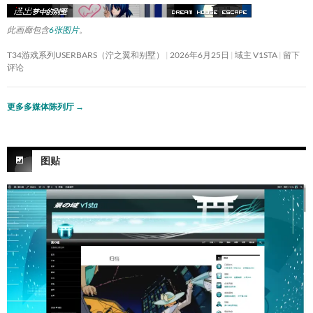
此画廊包含
6张图片
。
T34游戏系列USERBARS（泞之翼和别墅）
2026年6月25日
域主 V1STA
留下
评论
更多多媒体陈列厅
→
图贴