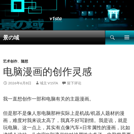
搜
景の域
索
跳
主菜单
至
正
文
艺术创作
、
随想
电脑漫画的创作灵感
2026年6月8日
域主 V1STA
留下评论
我一直想创作一部和电脑有关的主题漫画。
但是那不是像人形电脑那种实际上是机战/机器人题材的漫
画，难度对我来说太高了，我真不好写剧情。我是说，就是
玩电脑。这一点上，其实有点像汽车+日常属性的漫画，比如