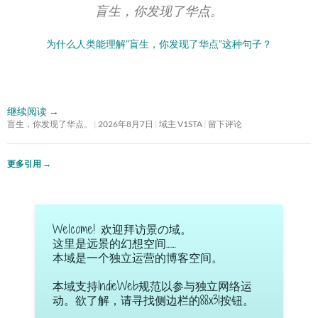
盲生，你发现了华点。
为什么人类能理解”盲生，你发现了华点”这种句子？
继续阅读
→
盲生，你发现了华点。
2026年8月7日
域主 V1STA
留下评论
更多引用
→
Welcome! 欢迎拜访景の域。
这里是远景的幻想空间……
本域是一个独立运营的博客空间。
本域支持IndieWeb规范以参与独立网络运
动。欲了解，请寻找侧边栏的88x31按钮。