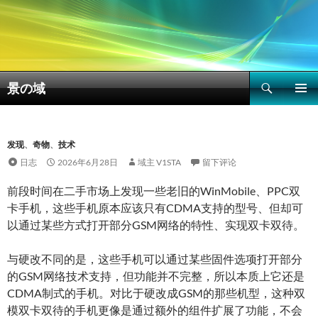
搜
景の域
索
跳
主菜单
至
正
文
发现
、
奇物
、
技术
日志
2026年6月28日
域主 V1STA
留下评论
前段时间在二手市场上发现一些老旧的WinMobile、PPC双
卡手机，这些手机原本应该只有CDMA支持的型号、但却可
以通过某些方式打开部分GSM网络的特性、实现双卡双待。
与硬改不同的是，这些手机可以通过某些固件选项打开部分
的GSM网络技术支持，但功能并不完整，所以本质上它还是
CDMA制式的手机。对比于硬改成GSM的那些机型，这种双
模双卡双待的手机更像是通过额外的组件扩展了功能，不会