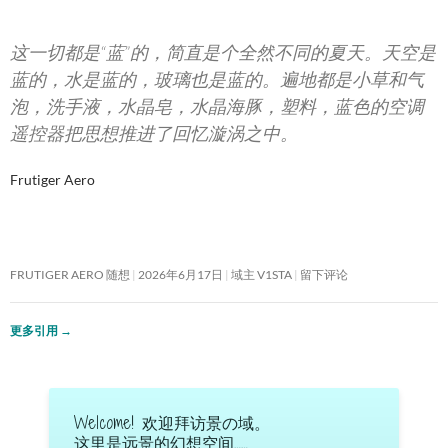
这一切都是“蓝”的，简直是个全然不同的夏天。天空是
蓝的，水是蓝的，玻璃也是蓝的。遍地都是小草和气
泡，洗手液，水晶皂，水晶海豚，塑料，蓝色的空调
遥控器把思想推进了回忆漩涡之中。
Frutiger Aero
FRUTIGER AERO 随想
2026年6月17日
域主 V1STA
留下评论
更多引用
→
Welcome! 欢迎拜访景の域。
这里是远景的幻想空间……