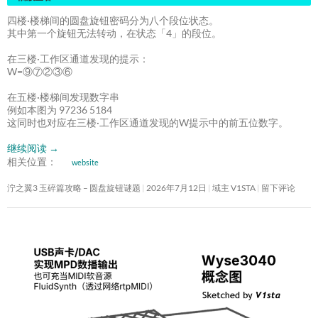
四楼·楼梯间的圆盘旋钮密码分为八个段位状态。
其中第一个旋钮无法转动，在状态「4」的段位。
在三楼·工作区通道发现的提示：
W=⑨⑦②③⑥
在五楼·楼梯间发现数字串
例如本图为 97236 5184
这同时也对应在三楼·工作区通道发现的W提示中的前五位数字。
继续阅读
→
相关位置：
website
泞之翼3 玉碎篇攻略 – 圆盘旋钮谜题
2026年7月12日
域主 V1STA
留下评论