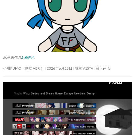
此画廊包含
2张图片
。
小琪FUMO（别墅 VER.）
2026年6月26日
域主 V1STA
留下评论