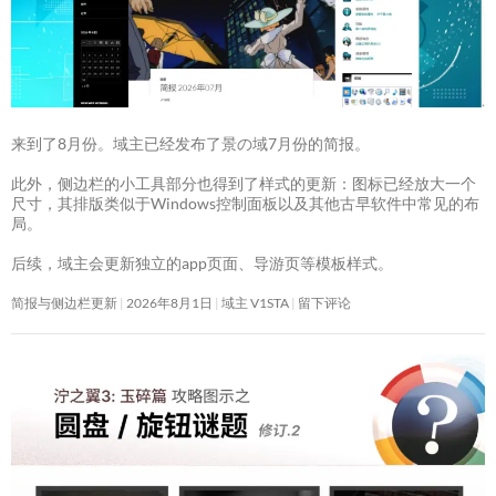
来到了8月份。域主已经发布了景の域7月份的简报。
此外，侧边栏的小工具部分也得到了样式的更新：图标已经放大一个
尺寸，其排版类似于Windows控制面板以及其他古早软件中常见的布
局。
后续，域主会更新独立的app页面、导游页等模板样式。
简报与侧边栏更新
2026年8月1日
域主 V1STA
留下评论