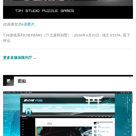
此画廊包含
6张图片
。
T34游戏系列USERBARS（泞之翼和别墅）
2026年6月25日
域主 V1STA
留下
评论
更多多媒体陈列厅
→
图贴