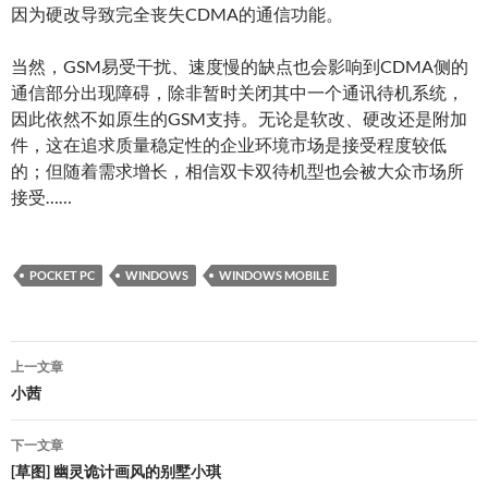
因为硬改导致完全丧失CDMA的通信功能。
当然，GSM易受干扰、速度慢的缺点也会影响到CDMA侧的
通信部分出现障碍，除非暂时关闭其中一个通讯待机系统，
因此依然不如原生的GSM支持。无论是软改、硬改还是附加
件，这在追求质量稳定性的企业环境市场是接受程度较低
的；但随着需求增长，相信双卡双待机型也会被大众市场所
接受……
POCKET PC
WINDOWS
WINDOWS MOBILE
文
上一文章
章
小茜
导
下一文章
航
[草图] 幽灵诡计画风的别墅小琪