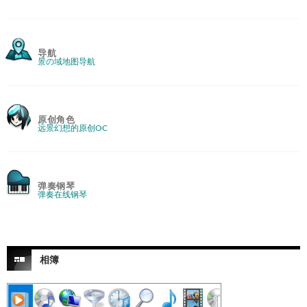
导航
景の域地图导航
原创角色
远景幻想的原创OC
弹奏钢琴
弹奏在线钢琴
相簿