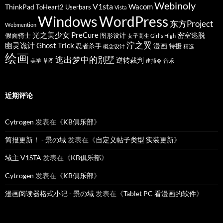
Webinoly
V1sta
Wacom
ThinkPad
ToHeart2
Userbars
Vista
Windows
WordPress
东方Project
Webmention
光之美少女 PreCure
密室逃脱
假面骑士
图形设计
女子高生 Girl's High
泞之翼
幽灵诡计 Ghost Trick
漫画
忍者杀手
特摄
概念设计
精选
绘画
逃出梦中的别墅
逆转裁判
美学
草图
逮捕令
音乐
近期评论
Cytrogen
发表在《
KB俱乐部
》
简报更新！ - 景の域
发表在《
自定义帖子类型 实装更新
》
域主 V1STA
发表在《
KB俱乐部
》
Cytrogen
发表在《
KB俱乐部
》
漫画阅读器格式小记 - 景の域
发表在《
Tablet PC 看漫画的软件
》