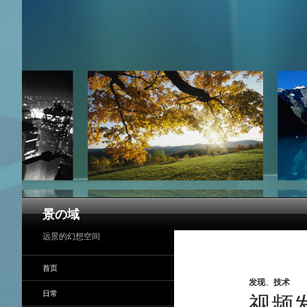
搜
景の域
索
远景的幻想空间
首页
发现
、
技术
日常
视频