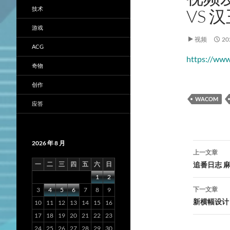
技术
VS 
游戏
视频
2
ACG
https://www
奇物
创作
WACOM
应答
2026 年 8 月
文
上一文章
章
一
二
三
四
五
六
日
追番日志 
1
2
导
下一文章
3
4
5
6
7
8
9
航
新横幅设计
10
11
12
13
14
15
16
17
18
19
20
21
22
23
24
25
26
27
28
29
30