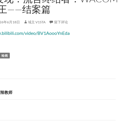
汉王——结案篇
026年6月18日
域主 V1STA
留下评论
.bilibili.com/video/BV1AoooYnEda
绘画
麻辣教师