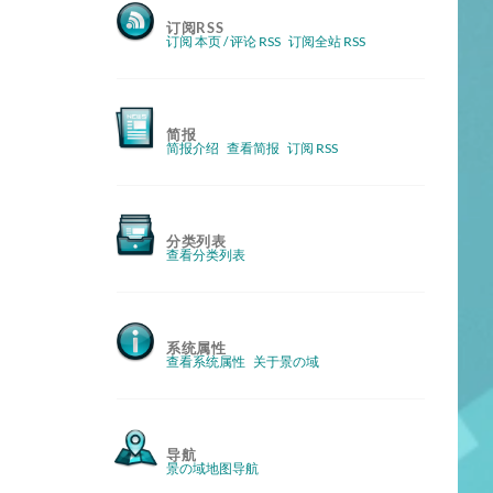
订阅RSS
订阅 本页 / 评论 RSS
订阅全站 RSS
简报
简报介绍
查看简报
订阅 RSS
分类列表
查看分类列表
系统属性
查看系统属性
关于景の域
导航
景の域地图导航