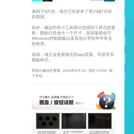
来到了8月份。域主已经发布了景の域7月份
的简报。
此外，侧边栏的小工具部分也得到了样式的更
新：图标已经放大一个尺寸，其排版类似于
Windows控制面板以及其他古早软件中常见
的布局。
后续，域主会更新独立的app页面、导游页等
模板样式。
简报与侧边栏更新
2026年8月1日
域主 V1STA
留
下评论