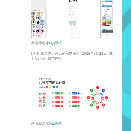
此画廊包含
4张图片
。
[草图] 幽灵诡计画风的别墅小琪
2026年6月28日
域
主 V1STA
留下评论
此画廊包含
3张图片
。