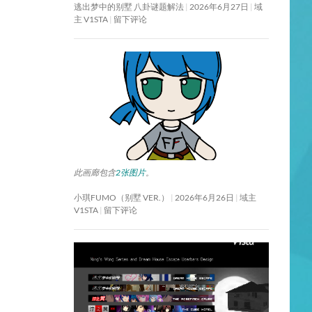
逃出梦中的别墅 八卦谜题解法
2026年6月27日
域
主 V1STA
留下评论
此画廊包含
2张图片
。
小琪FUMO（别墅 VER.）
2026年6月26日
域主
V1STA
留下评论