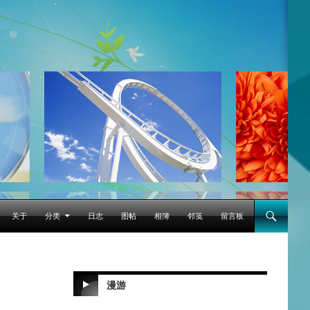
跳至正文
关于
分类
日志
图帖
相簿
邻笺
留言板
漫游