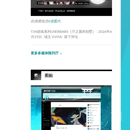
此画廊包含
6张图片
。
T34游戏系列USERBARS（泞之翼和别墅）
2026年6
月25日
域主 V1STA
留下评论
更多多媒体陈列厅
→
图贴