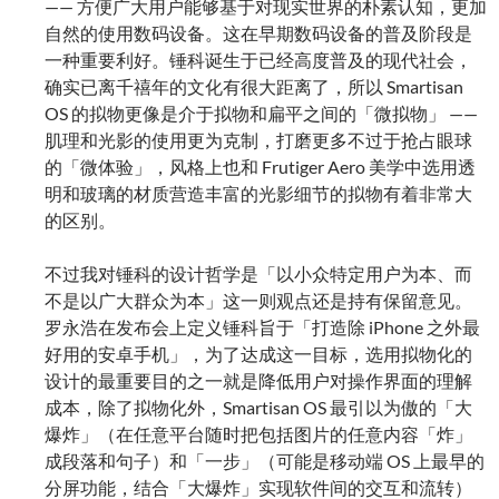
—— 方便广大用户能够基于对现实世界的朴素认知，更加
自然的使用数码设备。这在早期数码设备的普及阶段是
一种重要利好。锤科诞生于已经高度普及的现代社会，
确实已离千禧年的文化有很大距离了，所以 Smartisan
OS 的拟物更像是介于拟物和扁平之间的「微拟物」 ——
肌理和光影的使用更为克制，打磨更多不过于抢占眼球
的「微体验」，风格上也和 Frutiger Aero 美学中选用透
明和玻璃的材质营造丰富的光影细节的拟物有着非常大
的区别。
不过我对锤科的设计哲学是「以小众特定用户为本、而
不是以广大群众为本」这一则观点还是持有保留意见。
罗永浩在发布会上定义锤科旨于「打造除 iPhone 之外最
好用的安卓手机」，为了达成这一目标，选用拟物化的
设计的最重要目的之一就是降低用户对操作界面的理解
成本，除了拟物化外，Smartisan OS 最引以为傲的「大
爆炸」（在任意平台随时把包括图片的任意内容「炸」
成段落和句子）和「一步」（可能是移动端 OS 上最早的
分屏功能，结合「大爆炸」实现软件间的交互和流转）