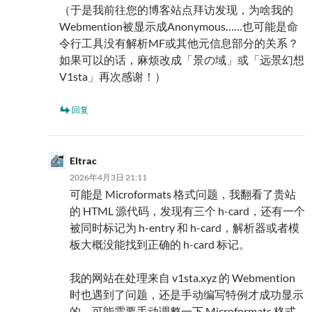
（于是我前往您的博客站点拜访发现，为啥我的
Webmention被显示成Anonymous……也可能是命
令行工具没有解析MF或其他元信息部分的关系？
如果可以的话，麻烦改成「景の域」或「远景幻想
V1sta」再次感谢！）
回复
Eltrac
2026年4月3日 21:11
可能是 Microformats 格式问题，我翻看了贵站
的 HTML 源代码，发现有三个 h-card，还有一个
被同时标记为 h-entry 和 h-card，解析器或者模
板大概没能找到正确的 h-card 标记。
我的网站在处理来自 v1sta.xyz 的 Webmention
时也遇到了问题，还是手动编写特例才成功显示
的。可能需要手动调整一下 Microformats 格式