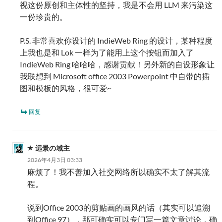
视这份原创和主体性的坚持，我是不会用 LLM 来污染这
一份珍贵的。
P.S. 非常喜欢你设计的 IndieWeb Ring 的设计，某种程度
上我也是和 Lok 一样为了能用上这个按钮而加入了
IndieWeb Ring 哈哈哈，感谢贡献！另外新的自设形象让
我联想到 Microsoft office 2003 Powerpoint 中自带的插
图和模板的风格，很可爱~
回复
远景の域主
2026年4月3日 03:33
麻烦了！我不善加入社交网络所以确实不太了解其流
程。
说到Office 2003的剪贴画的画风的话（其实可以追溯
到Office 97），那可确实可以专门写一篇文章讨论，确