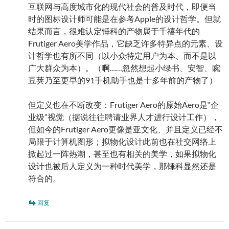
互联网与高度城市化的现代社会的普及时代，即便当
时的图标设计师可能是在参考Apple的设计哲学。但就
结果而言，很难认定锤科的产物属于千禧年代的
Frutiger Aero美学作品，它缺乏许多特异点的元素、设
计哲学也有所不同（以小众特定用户为本、而不是以
广大群众为本）。（啊……忽然想起小绿书、安智、豌
豆荚乃至更早的91手机助手也是十多年前的产物了）
但定义也在不断改变：Frutiger Aero的原始Aero是“企
业级”视觉（据说往往聘请业界人才进行设计工作），
但如今的Frutiger Aero更像是亚文化、并且定义已经不
局限于计算机图形；拟物化设计此前也在社交网络上
掀起过一阵热潮，甚至也有相关的美学，如果拟物化
设计也被后人定义为一种时代美学，那锤科显然还是
符合的。
回复