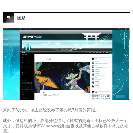
图贴
来到了8月份。域主已经发布了景の域7月份的简报。
此外，侧边栏的小工具部分也得到了样式的更新：图标已经放大一个
尺寸，其排版类似于Windows控制面板以及其他古早软件中常见的布
局。