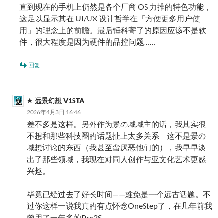
直到现在的手机上仍然是各个厂商 OS 力推的特色功能，
这足以显示其在 UI/UX 设计哲学在「方便更多用户使
用」的理念上的前瞻。最后锤科寄了的原因应该不是软
件，很大程度是因为硬件的品控问题……
回复
远景幻想 V1STA
2026年4月3日 16:46
差不多是这样。另外作为景の域域主的话，我其实很
不想和那些科技圈的话题扯上太多关系，这不是景の
域想讨论的东西（我甚至蛮厌恶他们的），我早早淡
出了那些领域，我现在对同人创作与亚文化艺术更感
兴趣。
毕竟已经过去了好长时间——难免是一个远古话题。不
过你这样一说我真的有点怀念OneStep了，在几年前我
曾用了一年多的Pro2S……