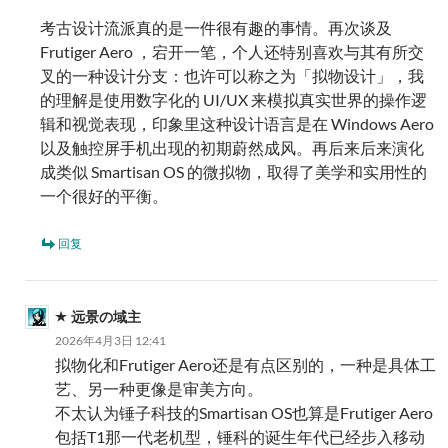
考古设计流派真的是一件很有趣的事情。再次谈及
Frutiger Aero ，宕开一笔，个人还特别喜欢与其有所交
叉的一种设计分支：也许可以称之为「拟物设计」，我
的理解是使用数字化的 UI/UX 来模拟真实世界的操作逻
辑和视觉表现，印象里这种设计语言是在 Windows Aero
以及触控屏手机出现的初期蔚然成风。再后来后来演化
成类似 Smartisan OS 的微拟物，取得了美学和实用性的
一个很好的平衡。
回复
远景の域主
2026年4月3日 12:41
拟物化和Frutiger Aero还是有点区别的，一种是具体工
艺、另一种更像是审美方向。
不太认为锤子科技的Smartisan OS也算是Frutiger Aero
包括T1那一代老机型，锤科的诞生年代已经步入移动