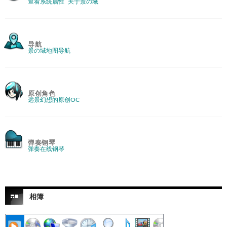
查看系统属性
关于景の域
导航
景の域地图导航
原创角色
远景幻想的原创OC
弹奏钢琴
弹奏在线钢琴
相簿