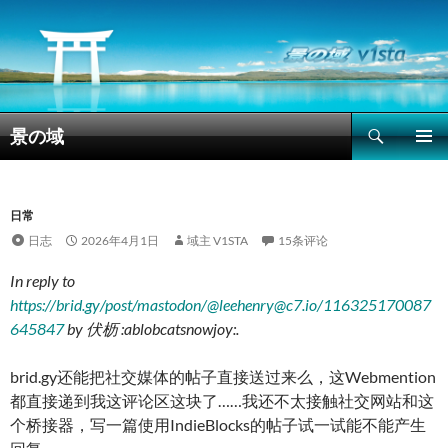
搜
景の域
索
跳
主菜单
至
正
文
日常
日志
2026年4月1日
域主 V1STA
15条评论
In reply to
https://brid.gy/post/mastodon/@
leehenry@c7.io
/116325170087
645847
by
伏枥 :ablobcatsnowjoy:
.
brid.gy还能把社交媒体的帖子直接送过来么，这Webmention
都直接递到我这评论区这块了……我还不太接触社交网站和这
个桥接器，写一篇使用IndieBlocks的帖子试一试能不能产生