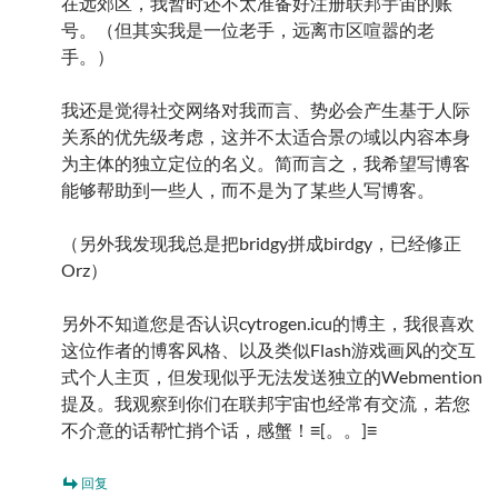
在远郊区，我暂时还不太准备好注册联邦宇宙的账
号。（但其实我是一位老手，远离市区喧嚣的老
手。）
我还是觉得社交网络对我而言、势必会产生基于人际
关系的优先级考虑，这并不太适合景の域以内容本身
为主体的独立定位的名义。简而言之，我希望写博客
能够帮助到一些人，而不是为了某些人写博客。
（另外我发现我总是把bridgy拼成birdgy，已经修正
Orz）
另外不知道您是否认识cytrogen.icu的博主，我很喜欢
这位作者的博客风格、以及类似Flash游戏画风的交互
式个人主页，但发现似乎无法发送独立的Webmention
提及。我观察到你们在联邦宇宙也经常有交流，若您
不介意的话帮忙捎个话，感蟹！≡[。。]≡
回复