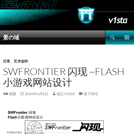
搜
景の域
索
跳
主菜单
至
正
文
日常
、
艺术创作
SWFRONTIER 闪现 ~FLASH
小游戏网站设计
相册
2026年6月6日
域主 V1STA
留下评论