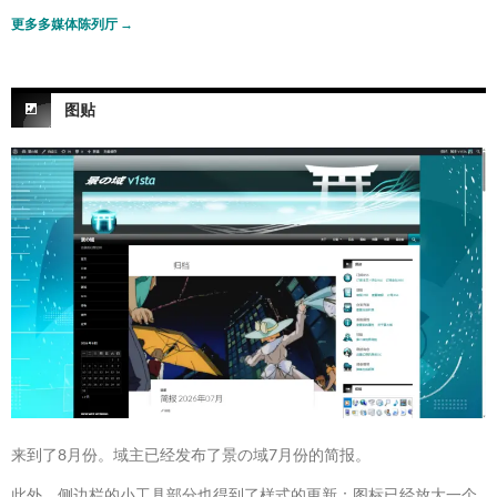
更多多媒体陈列厅
→
图贴
来到了8月份。域主已经发布了景の域7月份的简报。
此外，侧边栏的小工具部分也得到了样式的更新：图标已经放大一个