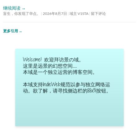
继续阅读
→
盲生，你发现了华点。
2026年8月7日
域主 V1STA
留下评论
更多引用
→
Welcome! 欢迎拜访景の域。
这里是远景的幻想空间……
本域是一个独立运营的博客空间。
本域支持IndieWeb规范以参与独立网络运
动。欲了解，请寻找侧边栏的88x31按钮。