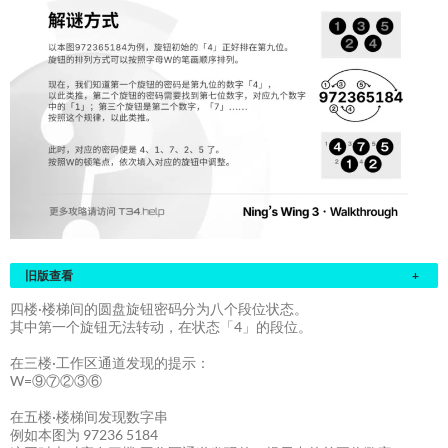
旧版查看
+
四楼·楼梯间的圆盘旋钮密码分为八个段位状态。
其中第一个旋钮无法转动，在状态「4」的段位。
在三楼·工作区通道发现的提示：
W=⑨⑦②③⑥
在五楼·楼梯间发现数字串
例如本图为 97236 5184