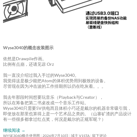
Wyse3040的概念改装图示
依然是Drawpile作画。
比例有点崩，还请见谅 Orz
我一直没介绍过我入手过的Wyse3040。
我觉得这是极少能把Atom的体积优势用到极致的设备。
尽管现在因为冲击波的工作排期所以仍在吃灰着。。。
我去年那段时间想要玩音乐（Playback与Creator），
所以在筹备把第二书桌改成一个音乐工作站。
Wyse3040只需要5V供电而且体积小巧还是戴尔的机器非常吸引我，
即使放在那里也算得上是一个艺术品之类的。（山寨矿渣的产品设计
有一些很多都拿过红点奖，何况是戴尔的正规军呢？）
继续阅读
→
WYSE3040概念使用图
2026年7月10日
域主 V1STA
留下评论