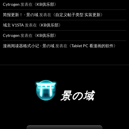
Cytrogen
发表在《
KB俱乐部
》
简报更新！ - 景の域
发表在《
自定义帖子类型 实装更新
》
域主 V1STA
发表在《
KB俱乐部
》
Cytrogen
发表在《
KB俱乐部
》
漫画阅读器格式小记 - 景の域
发表在《
Tablet PC 看漫画的软件
》
景の域