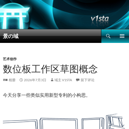
搜
景の域
索
跳
主菜单
至
正
文
艺术创作
数位板工作区草图概念
相册
2026年7月3日
域主 V1STA
留下评论
今天分享一些类似实用新型专利的小构思。