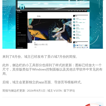
来到了8月份。域主已经发布了景の域7月份的简报。
此外，侧边栏的小工具部分也得到了样式的更新：图标已经放大一个
尺寸，其排版类似于Windows控制面板以及其他古早软件中常见的布
局。
后续，域主会更新独立的app页面、导游页等模板样式。
简报与侧边栏更新
2026年8月1日
域主 V1STA
留下评论