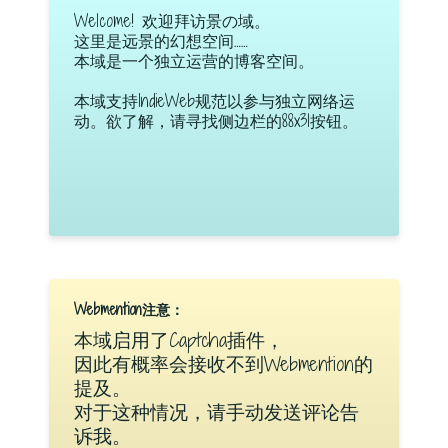
Welcome! 欢迎拜访景の域。
这里是远景的幻想空间……
本域是一个独立运营的博客空间。
本域支持IndieWeb规范以参与独立网络运
动。欲了解，请寻找侧边栏的88x31按钮。
Webmention注意：
本域启用了Captcha插件，
因此有概率会接收不到Webmention的
提及。
对于这种情况，请手动发送评论告
诉我。