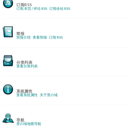
订阅RSS
订阅 本页 / 评论 RSS
订阅全站 RSS
简报
简报介绍
查看简报
订阅 RSS
分类列表
查看分类列表
系统属性
查看系统属性
关于景の域
导航
景の域地图导航