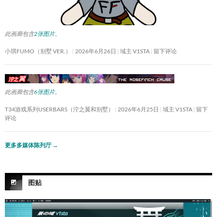
此画廊包含
2张图片
。
小琪FUMO（别墅 VER.）
2026年6月26日
域主 V1STA
留下评论
此画廊包含
6张图片
。
T34游戏系列USERBARS（泞之翼和别墅）
2026年6月25日
域主 V1STA
留下
评论
更多多媒体陈列厅
→
图贴