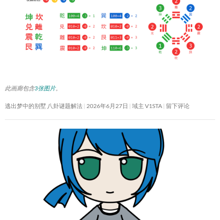
此画廊包含
3张图片
。
逃出梦中的别墅 八卦谜题解法
2026年6月27日
域主 V1STA
留下评论