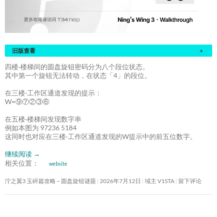
旧版查看
+
四楼·楼梯间的圆盘旋钮密码分为八个段位状态。
其中第一个旋钮无法转动，在状态「4」的段位。
在三楼·工作区通道发现的提示：
W=⑨⑦②③⑥
在五楼·楼梯间发现数字串
例如本图为 97236 5184
这同时也对应在三楼·工作区通道发现的W提示中的前五位数字。
继续阅读
→
相关位置：
website
泞之翼3 玉碎篇攻略 – 圆盘旋钮谜题
2026年7月12日
域主 V1STA
留下评论