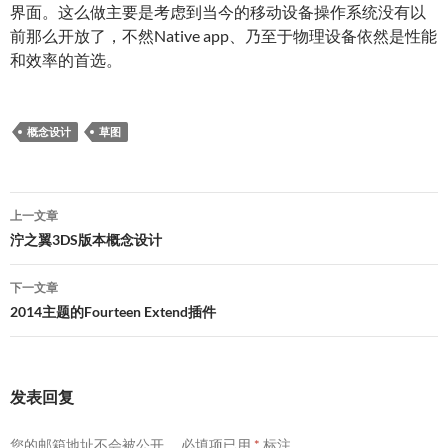
界面。这么做主要是考虑到当今的移动设备操作系统没有以
前那么开放了，不然Native app、乃至于物理设备依然是性能
和效率的首选。
概念设计
草图
文
上一文章
章
泞之翼3DS版本概念设计
导
下一文章
航
2014主题的Fourteen Extend插件
发表回复
您的邮箱地址不会被公开。
必填项已用
*
标注