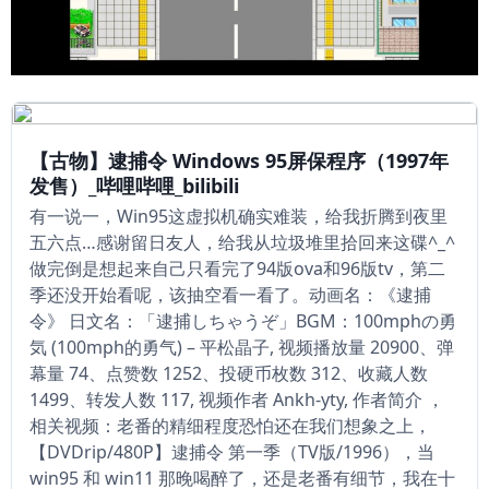
【古物】逮捕令 Windows 95屏保程序（1997年
发售）_哔哩哔哩_bilibili
有一说一，Win95这虚拟机确实难装，给我折腾到夜里
五六点…感谢留日友人，给我从垃圾堆里拾回来这碟^_^
做完倒是想起来自己只看完了94版ova和96版tv，第二
季还没开始看呢，该抽空看一看了。动画名：《逮捕
令》 日文名：「逮捕しちゃうぞ」BGM：100mphの勇
気 (100mph的勇气) – 平松晶子, 视频播放量 20900、弹
幕量 74、点赞数 1252、投硬币枚数 312、收藏人数
1499、转发人数 117, 视频作者 Ankh-yty, 作者简介 ，
相关视频：老番的精细程度恐怕还在我们想象之上，
【DVDrip/480P】逮捕令 第一季（TV版/1996），当
win95 和 win11 那晚喝醉了，还是老番有细节，我在十