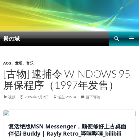
搜
景の域
索
跳
主菜单
至
正
文
ACG
、
发现
、
音乐
[古物] 逮捕令 WINDOWS 95
屏保程序（1997年发售）
视频
2026年7月2日
域主 V1STA
留下评论
复活绝版MSN Messenger，顺便修好上古桌面
伴侣i-Buddy | Rayly Retro_哔哩哔哩_bilibili