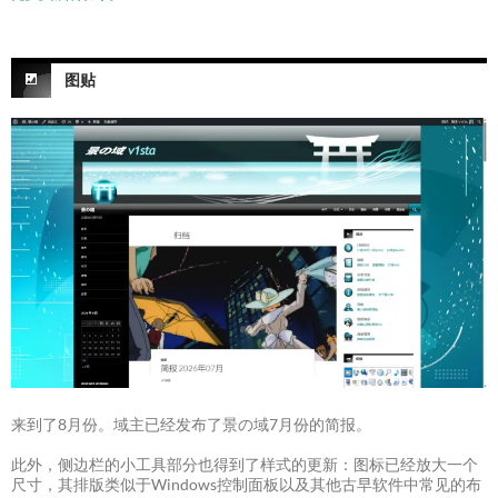
图贴
来到了8月份。域主已经发布了景の域7月份的简报。
此外，侧边栏的小工具部分也得到了样式的更新：图标已经放大一个
尺寸，其排版类似于Windows控制面板以及其他古早软件中常见的布