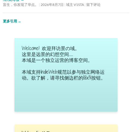
盲生，你发现了华点。
2026年8月7日
域主 V1STA
留下评论
更多引用
→
Welcome! 欢迎拜访景の域。
这里是远景的幻想空间……
本域是一个独立运营的博客空间。
本域支持IndieWeb规范以参与独立网络运
动。欲了解，请寻找侧边栏的88x31按钮。