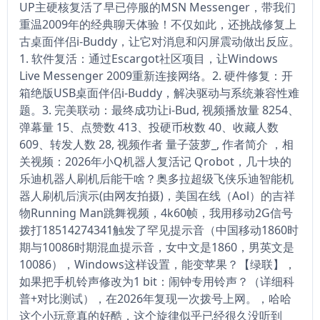
UP主硬核复活了早已停服的MSN Messenger，带我们
重温2009年的经典聊天体验！不仅如此，还挑战修复上
古桌面伴侣i-Buddy，让它对消息和闪屏震动做出反应。
1. 软件复活：通过Escargot社区项目，让Windows
Live Messenger 2009重新连接网络。2. 硬件修复：开
箱绝版USB桌面伴侣i-Buddy，解决驱动与系统兼容性难
题。3. 完美联动：最终成功让i-Bud, 视频播放量 8254、
弹幕量 15、点赞数 413、投硬币枚数 40、收藏人数
609、转发人数 28, 视频作者 量子菠萝_, 作者简介 ，相
关视频：2026年小Q机器人复活记 Qrobot，几十块的
乐迪机器人刷机后能干啥？奥多拉超级飞侠乐迪智能机
器人刷机后演示(由网友拍摄)，美国在线（Aol）的吉祥
物Running Man跳舞视频，4k60帧，我用移动2G信号
拨打18514274341触发了罕见提示音（中国移动1860时
期与10086时期混血提示音，女中文是1860，男英文是
10086），Windows这样设置，能变苹果？【绿联】，
如果把手机铃声修改为1 bit：闹钟专用铃声？（详细科
普+对比测试），在2026年复现一次拨号上网。，哈哈
这个小玩意真的好酷，这个旋律似乎已经很久没听到