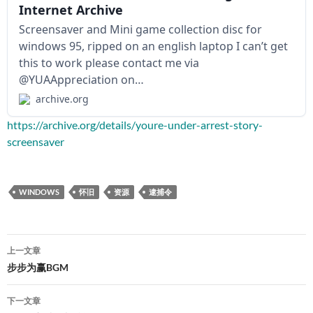
Internet Archive
Screensaver and Mini game collection disc for
windows 95, ripped on an english laptop I can’t get
this to work please contact me via
@YUAAppreciation on…
archive.org
https://archive.org/details/youre-under-arrest-story-
screensaver
WINDOWS
怀旧
资源
逮捕令
文
上一文章
章
步步为赢BGM
导
下一文章