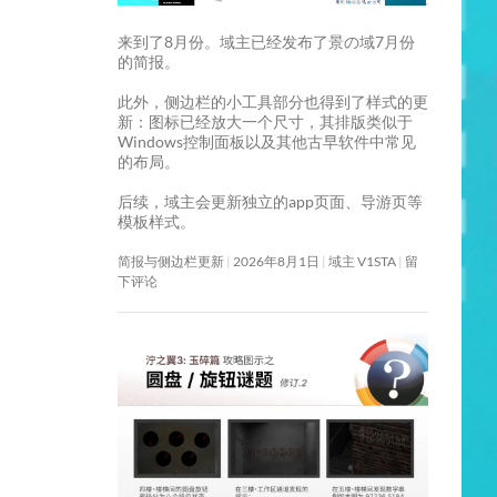
来到了8月份。域主已经发布了景の域7月份
的简报。
此外，侧边栏的小工具部分也得到了样式的更
新：图标已经放大一个尺寸，其排版类似于
Windows控制面板以及其他古早软件中常见
的布局。
后续，域主会更新独立的app页面、导游页等
模板样式。
简报与侧边栏更新
2026年8月1日
域主 V1STA
留
下评论