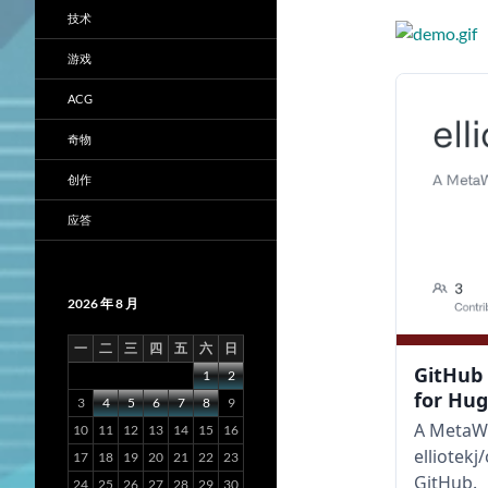
技术
游戏
ACG
奇物
创作
应答
2026 年 8 月
一
二
三
四
五
六
日
GitHub 
1
2
for Hug
3
4
5
6
7
8
9
A MetaWe
10
11
12
13
14
15
16
elliotek
17
18
19
20
21
22
23
GitHub.
24
25
26
27
28
29
30