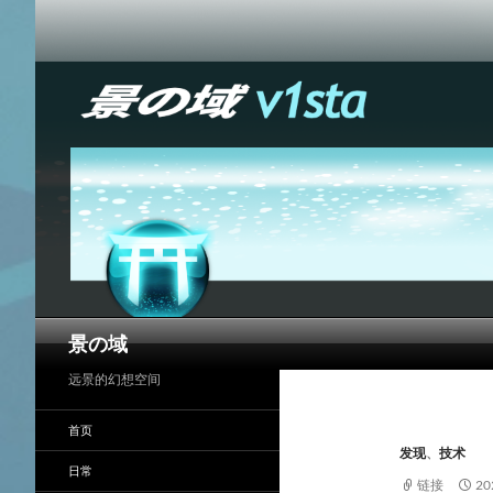
搜
景の域
索
远景的幻想空间
首页
发现
、
技术
日常
链接
2