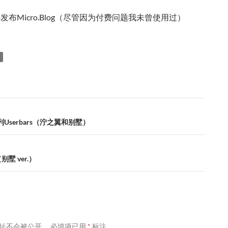
支持发布Micro.Blog（尽管因为付费问题我未曾使用过）
列Userbars（泞之翼和别墅）
别墅 ver.）
址不会被公开。
必填项已用
*
标注