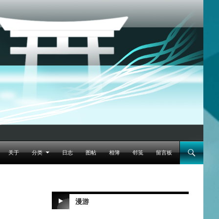
跳至正文
关于
分类
日志
图帖
相簿
邻笺
留言板
漫游