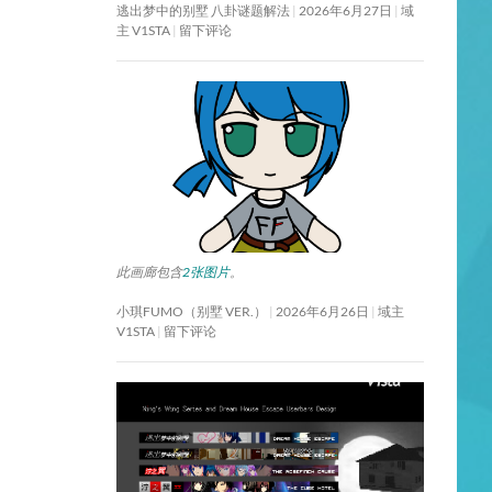
逃出梦中的别墅 八卦谜题解法
2026年6月27日
域
主 V1STA
留下评论
此画廊包含
2张图片
。
小琪FUMO（别墅 VER.）
2026年6月26日
域主
V1STA
留下评论