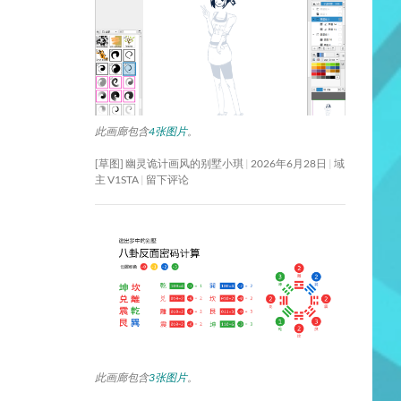
此画廊包含
4张图片
。
[草图] 幽灵诡计画风的别墅小琪
2026年6月28日
域
主 V1STA
留下评论
此画廊包含
3张图片
。