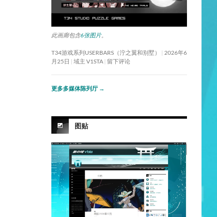
此画廊包含
6张图片
。
T34游戏系列USERBARS（泞之翼和别墅）
2026年6
月25日
域主 V1STA
留下评论
更多多媒体陈列厅
→
图贴