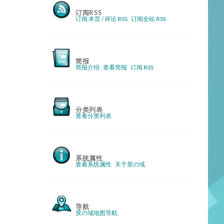
订阅RSS
订阅 本页 / 评论 RSS
订阅全站 RSS
简报
简报介绍
查看简报
订阅 RSS
分类列表
查看分类列表
系统属性
查看系统属性
关于景の域
导航
景の域地图导航