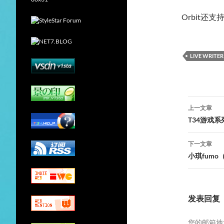
Orbit还
LIVE WRITER
文
上一文章
章
T34游戏系
导
下一文章
航
小琪fumo（
发表回复
您的邮箱地