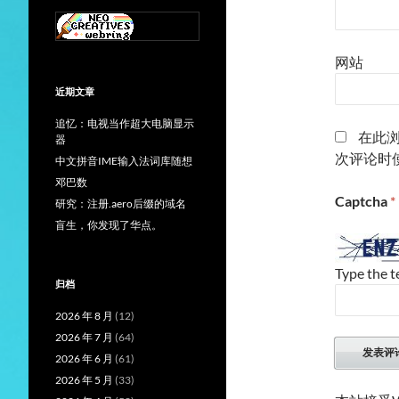
网站
近期文章
追忆：电视当作超大电脑显示
在此
器
次评论时
中文拼音IME输入法词库随想
邓巴数
Captcha
*
研究：注册.aero后缀的域名
盲生，你发现了华点。
Type the t
归档
2026 年 8 月
(12)
2026 年 7 月
(64)
2026 年 6 月
(61)
2026 年 5 月
(33)