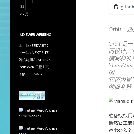
githu
31
« 7 月
Orbit：适
INDIEWEB WEBRING
Orbit 是
上一站 / PREV SITE
而设计。
下一站 / NEXT SITE
撰写和发
随机访问 / RANDOM
MetaWe
IndieWeb 联盟主页
能。
了解 IndieWeb
它还内置
的服务器
准备找找用W
虽然它主要是针
Writer么？